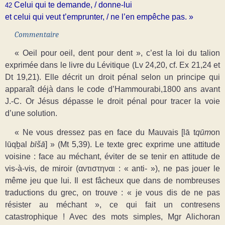
Celui qui te demande, / donne-lui
42
et celui qui veut t’emprunter, / ne l’en empêche pas. »
Commentaire
« Oeil pour oeil, dent pour dent », c’est la loi du talion
exprimée dans le livre du Lévitique (Lv 24,20, cf. Ex 21,24 et
Dt 19,21). Elle décrit un droit pénal selon un principe qui
apparaît déjà dans le code d’Hammourabi,1800 ans avant
J.-C. Or Jésus dépasse le droit pénal pour tracer la voie
d’une solution.
« Ne vous dressez pas en face du Mauvais [lā t
qūm
on
lūqḇal
bīšā
] » (Mt 5,39). Le texte grec exprime une attitude
voisine : face au méchant, éviter de se tenir en attitude de
vis-à-vis, de miroir (αντιστηναι : « anti- »), ne pas jouer le
même jeu que lui. Il est fâcheux que dans de nombreuses
traductions du grec, on trouve : « je vous dis de ne pas
résister au méchant », ce qui fait un contresens
catastrophique ! Avec des mots simples, Mgr Alichoran