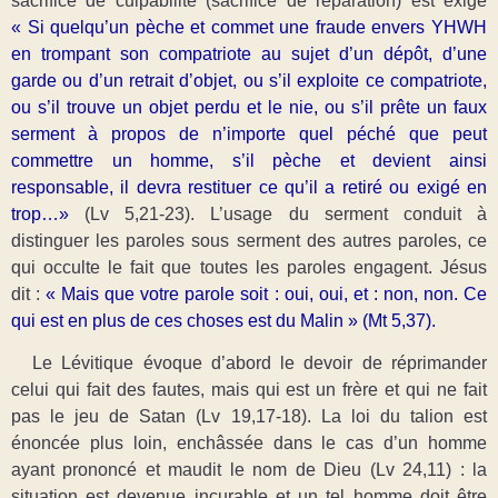
sacrifice de culpabilité (sacrifice de réparation) est exigé
« Si quelqu’un pèche et commet une fraude envers YHWH
en trompant son compatriote au sujet d’un dépôt, d’une
garde ou d’un retrait d’objet, ou s’il exploite ce compatriote,
ou s’il trouve un objet perdu et le nie, ou s’il prête un faux
serment à propos de n’importe quel péché que peut
commettre un homme, s’il pèche et devient ainsi
responsable, il devra restituer ce qu’il a retiré ou exigé en
trop…»
(Lv 5,21-23). L’usage du serment conduit à
distinguer les paroles sous serment des autres paroles, ce
qui occulte le fait que toutes les paroles engagent. Jésus
dit :
«
Mais que votre parole soit : oui, oui, et : non, non. Ce
qui est en plus de ces choses est du Malin » (Mt 5,37).
Le Lévitique
évoque d’abord le devoir de réprimander
celui qui fait des fautes, mais qui est un frère et qui ne fait
pas le jeu de Satan (Lv 19,17-18). La loi du talion est
énoncée plus loin, enchâssée dans le cas d’un homme
ayant prononcé et maudit le nom de Dieu (Lv 24,11) : la
situation est devenue incurable et un tel homme doit être