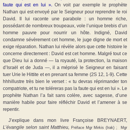
faute qui est en lui ».
On voit par exemple le prophète
Nathan qui est envoyé par le Seigneur pour reprendre le roi
David. Il lui raconte une parabole : un homme riche,
possédant de nombreux troupeaux, vole l’unique brebis d’un
homme pauvre pour nourrir un hôte. Indigné, David
condamne sévèrement cet homme, le juge digne de mort et
exige réparation. Nathan lui révèle alors que cette histoire le
concerne directement : David est cet homme. Malgré tout ce
que Dieu lui a donné — la royauté, la protection, la maison
d’Israël et de Juda —, il a méprisé le Seigneur en faisant
tuer Urie le Hittite et en prenant sa femme (2S 12, 1-9). Cette
hhhillustre très bien le verset : « tu devras réprimander ton
compatriote, et tu ne toléreras pas la faute qui est en lui ». Le
prophète Nathan l’a fait sans colère, avec sagesse, d’une
manière habile pour faire réfléchir David et l’amener à se
repentir.
J’explique dans mon livre Françoise BREYNAERT,
L’évangile selon saint Matthieu,
Préface Mgr Mirkis (Irak) ; Mgr