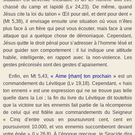
chassé du camp et lapidé (Lv 24,23). De même, quand
Jésus cite la loi du talion « Œil pour œil, et dent pour dent »
(Mt 5,38), il envisage ensuite une situation où vous n’êtes
plus face à un frère qui peut vous écouter, mais face à une
attaque qui a quelque chose de démoniaque. Cependant,
Jésus quitte le droit pénal pour s’adresser à l’homme lésé et
pour guider son comportement : il lui indique une attitude
habile, intelligente, en rapport avec la non-violence. Les
gestes préconisés sont des gestes d’apaisement.
Enfin, en Mt 5,43,
« Aime [
rḥam
] ton prochain »
est un
commandement du Lévitique (Lv 19,18). Cependant, « hais
ton ennemi » est une expression qui ne se trouve pas telle
quelle dans la Loi ; la fin du livre du Lévitique dit toutefois
que la victoire sur les ennemis fait partie de la récompense
de celui qui est fidèle aux commandements du Seigneur
« Cinq d’entre vous en poursuivront cent, cent en
poursuivront 10.000, et vos ennemis succomberont devant
votre épée » (Lv 26,8). À l’époque grecque, le Siracide dira