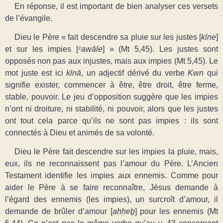
En réponse, il est important de bien analyser ces versets
de l’évangile.
Dieu le Père « fait descendre sa pluie sur les justes [
kīne
]
et sur les impies [
ᶜ
awāle
] » (Mt 5,45). Les justes sont
opposés non pas aux injustes, mais aux impies (Mt 5,45). Le
mot juste est ici
kīnā
, un adjectif dérivé du verbe
Kwn
qui
signifie exister, commencer à être, être droit, être ferme,
stable, pouvoir. Le jeu d’opposition suggère que les impies
n’ont ni droiture, ni stabilité, ni pouvoir, alors que les justes
ont tout cela parce qu’ils ne sont pas impies : ils sont
connectés à Dieu et animés de sa volonté.
Dieu le Père fait descendre sur les impies la pluie, mais,
eux, ils ne reconnaissent pas l’amour du Père. L’Ancien
Testament identifie les impies aux ennemis. Comme pour
aider le Père à se faire reconnaître, Jésus demande à
l’égard des ennemis (les impies), un surcroît d’amour, il
demande de brûler d’amour [
aḥḥeḇ
] pour les ennemis (Mt