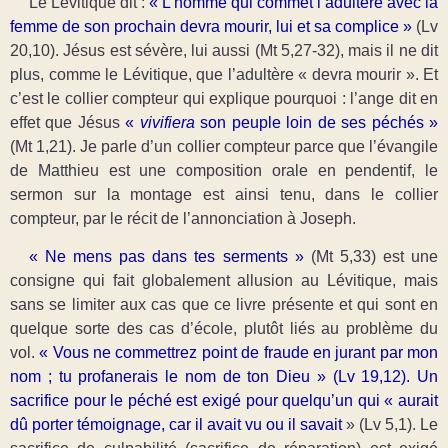
Le Lévitique
dit :
« L’homme qui commet l’adultère avec la
femme de son prochain devra mourir, lui et sa complice »
(Lv
20,10). Jésus est sévère, lui aussi (Mt 5,27-32), mais il ne dit
plus, comme le Lévitique, que l’adultère « devra mourir ». Et
c’est le collier compteur qui explique pourquoi : l’ange dit en
effet que Jésus
«
vivifiera
son peuple loin de ses péchés »
(Mt 1,21). Je parle d’un collier compteur parce que l’évangile
de Matthieu est une composition orale en pendentif, le
sermon sur la montage est ainsi tenu, dans le collier
compteur, par le récit de l’annonciation à Joseph.
« Ne mens pas dans tes serments »
(Mt 5,33) est une
consigne qui fait globalement allusion au Lévitique, mais
sans se limiter aux cas que ce livre présente et qui sont en
quelque sorte des cas d’école, plutôt liés au problème du
vol.
« Vous ne commettrez point de fraude en jurant par mon
nom ; tu profanerais le nom de ton Dieu » (Lv 19,12). Un
sacrifice pour le péché est exigé pour quelqu’un qui « aurait
dû porter témoignage, car il avait vu ou il savait
» (Lv 5,1). Le