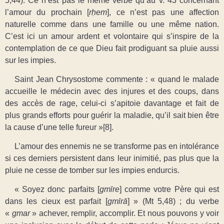
5,44). Ce n’est pas le même verbe qu’au v. 43 concernant
l’amour du prochain [
rḥem
], ce n’est pas une affection
naturelle comme dans une famille ou une même nation.
C’est ici un amour ardent et volontaire qui s’inspire de la
contemplation de ce que Dieu fait prodiguant sa pluie aussi
sur les impies.
Saint Jean Chrysostome commente : « quand le malade
accueille le médecin avec des injures et des coups, dans
des accès de rage, celui-ci s’apitoie davantage et fait de
plus grands efforts pour guérir la maladie, qu’il sait bien être
la cause d’une telle fureur »[8].
L’amour des ennemis ne se transforme pas en intolérance
si ces derniers persistent dans leur inimitié, pas plus que la
pluie ne cesse de tomber sur les impies endurcis.
« Soyez donc parfaits [
gmīre
] comme votre Père qui est
dans les cieux est parfait [
gmīrā
] » (Mt 5,48) ; du verbe
«
gmar
»
achever, remplir, accomplir. Et nous pouvons y voir