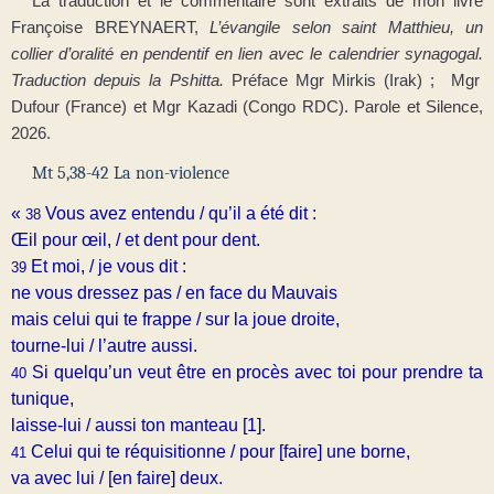
La traduction et le commentaire sont extraits de mon livre
Françoise BREYNAERT,
L’évangile selon saint Matthieu, un
collier d’oralité en pendentif en lien avec le calendrier synagogal.
Traduction depuis la Pshitta.
Préface Mgr Mirkis (Irak) ; Mgr
Dufour (France) et Mgr Kazadi (Congo RDC). Parole et Silence,
2026.
Mt 5,38-42 La non-violence
«
Vous avez entendu / qu’il a été dit :
38
Œil pour œil, / et dent pour dent.
Et moi, / je vous dit :
39
ne vous dressez pas / en face du Mauvais
mais celui qui te frappe / sur la joue droite,
tourne-lui / l’autre aussi.
Si quelqu’un veut être en procès avec toi pour prendre ta
40
tunique,
laisse-lui / a
ussi ton manteau [1].
Celui qui te réquisitionne / pour [faire] une borne,
41
va avec lui / [en faire] deux.