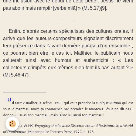
une inclusion avec le début de cette perle : Jésus ne vient
pas abolir mais remplir [verbe mlā] » (Mt 5,17)[9].
––––
Enfin, d’après certains spécialistes des cultures orales, il
arrive que les auteurs-compositeurs signalent discrètement
leur présence dans l’avant-dernière phrase d’un ensemble ;
ce pourrait bien être le cas ici, Matthieu le publicain nous
saluerait ainsi avec humour et authenticité : « Les
collecteurs d’impôts eux-mêmes n’en font-ils pas autant ? »
(Mt 5,46.47).
[1]
Il faut visualiser la scène : celui qui veut prendre la tunique kūttīnā qui est
sous le manteau marṭūṭā commence par prendre le manteau. Jésus ne dit pas :
donne-lui aussi ton manteau, mais laisse-lui aussi ton manteau !
[2]
Walter WINK,
Engaging the Powers: Discernment and Resistance in a World
of Domination
, Minneapolis: Fortress Press,1992, p. 175.