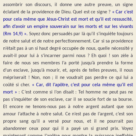
assombrir son discours, il donne une autre preuve, un signe
éclatant de la providence de Dieu. Quel est ce signe ?
« Car c’est
pour cela même que Jésus-Christ est mort et qu’il est ressuscité,
afin d’avoir un empire souverain sur les morts et sur les vivants
(Rm 14,9) ».
Soyez donc persuadés par là qu’il s’inquiète toujours
de notre salut et de notre perfectionnement. Car si sa providence
n’était pas à un si haut degré occupée de nous, quelle nécessité y
avait-il pour lui à s’incarner parmi nous ? Eh quoi ! son zèle à
faire de nous ses membres l’a porté jusqu’à prendre la forme
d’un esclave, jusqu’à mourir, et, après de telles preuves, il nous
mépriserait ! Non, non ; il ne voudrait pas perdre ce qui lui a
coûté si cher.
« Car, dit l’apôtre, c’est pour cela même qu’il est
mort »
: C’est comme si l’on disait : Tel homme ne peut pas ne
pas s’inquiéter de son esclave, car il se soucie fort de sa bourse.
Et encore ne tenons-nous pas à notre argent autant que son
amour l’attache à notre salut. Ce n’est pas de l’argent, c’est son
propre sang qu’il a versé pour nous, et il ne pourrait pas
abandonner ceux pour qui il a payé un si grand prix. Voyez
maintenant comme l’apôtre nous montre la puissance ineffable