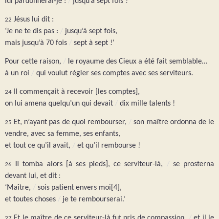
lui pardonnerai-je :
/
jusqu’à sept fois ?’
Jésus lui dit :
22
‘Je ne te dis pas :
/
jusqu’à sept fois,
mais jusqu’à 70 fois
/
sept à sept !’
Pour cette raison,
/
le royaume des Cieux a été fait semblable…
à un roi
/
qui voulut régler ses comptes avec ses serviteurs.
Il commençait à recevoir [les comptes],
24
on lui amena quelqu’un qui devait
/
dix mille talents !
Et, n’ayant pas de quoi rembourser,
/
son maître ordonna de le
25
vendre, avec sa femme, ses enfants,
et tout ce qu’il avait,
/
et qu’il rembourse !
Il tomba alors [à ses pieds], ce serviteur-là,
/
se prosterna
26
devant lui, et dit :
‘Maître,
/
sois patient envers moi[4],
et toutes choses
/
je te rembourserai.’
Et le maître de ce serviteur-là fut pris de compassion,
/
et il le
27