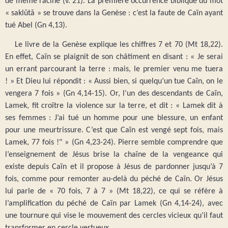
de même racine (v. 21). La première occurrence biblique du mot
« saklūtā » se trouve dans la Genèse : c’est la faute de Caïn ayant
tué Abel (Gn 4,13).
Le livre de la Genèse explique les chiffres 7 et 70 (Mt 18,22).
En effet, Caïn se plaignit de son châtiment en disant : « Je serai
un errant parcourant la terre : mais, le premier venu me tuera
! » Et Dieu lui répondit : « Aussi bien, si quelqu’un tue Caïn, on le
vengera 7 fois » (Gn 4,14-15). Or, l’un des descendants de Caïn,
Lamek, fit croître la violence sur la terre, et dit : « Lamek dit à
ses femmes : J’ai tué un homme pour une blessure, un enfant
pour une meurtrissure. C’est que Caïn est vengé sept fois, mais
Lamek, 77 fois !" » (Gn 4,23-24). Pierre semble comprendre que
l’enseignement de Jésus brise la chaîne de la vengeance qui
existe depuis Caïn et il propose à Jésus de pardonner jusqu’à 7
fois, comme pour remonter au-delà du péché de Caïn. Or Jésus
lui parle de « 70 fois, 7 à 7 » (Mt 18,22), ce qui se réfère à
l’amplification du péché de Caïn par Lamek (Gn 4,14-24), avec
une tournure qui vise le mouvement des cercles vicieux qu’il faut
transformer en cercle vertueux.