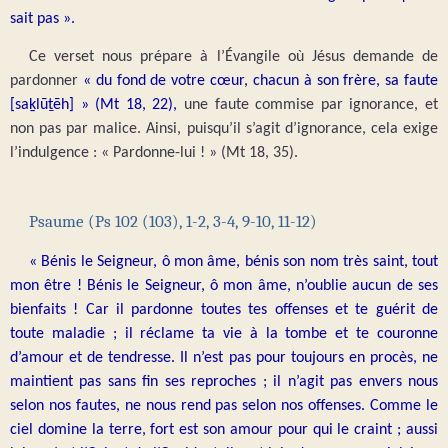
sait pas ».
Ce verset nous prépare à l’Évangile où Jésus demande de
pardonner
« du fond de votre cœur, chacun à son frère, sa faute
[saḵlūṯēh] » (Mt 18, 22),
une faute commise par ignorance, et
non pas par malice. Ainsi, puisqu’il s’agit d’ignorance, cela exige
l’indulgence : « Pardonne-lui ! » (Mt 18, 35).
Psaume (Ps 102 (103), 1-2, 3-4, 9-10, 11-12)
« Bénis le Seigneur, ô mon âme, bénis son nom très saint, tout
mon être ! Bénis le Seigneur, ô mon âme, n’oublie aucun de ses
bienfaits ! Car il pardonne toutes tes offenses et te guérit de
toute maladie ; il réclame ta vie à la tombe et te couronne
d’amour et de tendresse. Il n’est pas pour toujours en procès, ne
maintient pas sans fin ses reproches ; il n’agit pas envers nous
selon nos fautes, ne nous rend pas selon nos offenses. Comme le
ciel domine la terre, fort est son amour pour qui le craint ; aussi