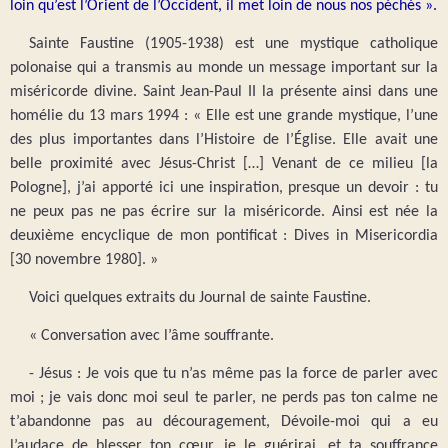
loin qu’est l’Orient de l’Occident, il met loin de nous nos péchés ».
Sainte Faustine (1905-1938) est une mystique catholique
polonaise qui a transmis au monde un message important sur la
miséricorde divine. Saint Jean-Paul II la présente ainsi dans une
homélie du 13 mars 1994 : « Elle est une grande mystique, l’une
des plus importantes dans l’Histoire de l’Église. Elle avait une
belle proximité avec Jésus-Christ […] Venant de ce milieu [la
Pologne], j’ai apporté ici une inspiration, presque un devoir : tu
ne peux pas ne pas écrire sur la miséricorde. Ainsi est née la
deuxième encyclique de mon pontificat : Dives in Misericordia
[30 novembre 1980]. »
Voici quelques extraits du Journal de sainte Faustine.
« Conversation avec l’âme souffrante.
- Jésus : Je vois que tu n’as même pas la force de parler avec
moi ; je vais donc moi seul te parler, ne perds pas ton calme ne
t’abandonne pas au découragement, Dévoile-moi qui a eu
l’audace de blesser ton cœur, je le guérirai, et ta souffrance