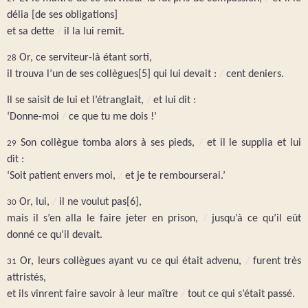
délia [de ses obligations]
et sa dette
/
il la lui remit.
Or, ce serviteur-là étant sorti,
28
il trouva l’un de ses collègues[5] qui lui devait :
/
cent deniers.
Il se saisit de lui et l’étranglait,
/
et lui dit :
‘Donne-moi
/
ce que tu me dois !’
Son collègue tomba alors à ses pieds,
/
et il le supplia et lui
29
dit :
‘Soit patient envers moi,
/
et je te rembourserai.’
Or, lui,
/
il ne voulut pas[6],
30
mais il s’en alla le faire jeter en prison,
/
jusqu’à ce qu’il eût
donné ce qu’il devait.
Or, leurs collègues ayant vu ce qui était advenu,
/
furent très
31
attristés,
et ils vinrent faire savoir à leur maître
/
tout ce qui s’était passé.