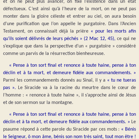
et on ne peut plus avancer, on fixe l’existence dans un état
défectueux. C’est ainsi qu’à l’heure de la mort, on ne peut pas
monter dans la gloire céleste et entrer au ciel, on aura besoin
d’une purification que l’on appelle le purgatoire. Dans l’Ancien
Testament, on connaissait déjà la prière
« pour les morts afin
qu’ils soient délivrés de leurs péchés » (2 Mac 12, 45),
ce qui ne
s’explique que dans la perspective d’un « purgatoire » considéré
comme un parvis de la résurrection bienheureuse.
« Pense à ton sort final et renonce à toute haine, pense à ton
déclin et à ta mort, et demeure fidèle aux commandements. »
Parmi les commandements donnés au Sinaï, il y a
« tu ne tueras
pas ».
Le Siracide va à la racine du meurtre dans le cœur de
l’homme : « renonce à toute haine », il s’approche ainsi de Jésus
et de son sermon sur la montagne.
« Pense à ton sort final et renonce à toute haine, pense à ton
déclin et à ta mort, et demeure fidèle aux commandements. »
Le
psaume répond à cette parole du Siracide par ces mots :
« Bénis
le Seigneur, ô mon âme, bénis son nom très saint, tout mon être !