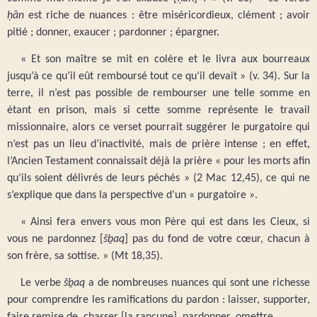
ḥān
est riche de nuances : être miséricordieux, clément ; avoir
pitié ; donner, exaucer ; pardonner ; épargner.
« Et son maître se mit en colère et le livra aux bourreaux
jusqu’à ce qu’il eût remboursé tout ce qu’il devait » (v. 34). Sur la
terre, il n’est pas possible de rembourser une telle somme en
étant en prison, mais si cette somme représente le travail
missionnaire, alors ce verset pourrait suggérer le purgatoire qui
n’est pas un lieu d’inactivité, mais de prière intense ; en effet,
l’Ancien Testament connaissait déjà la prière « pour les morts afin
qu’ils soient délivrés de leurs péchés » (2 Mac 12,45), ce qui ne
s’explique que dans la perspective d’un « purgatoire ».
« Ainsi fera envers vous mon Père qui est dans les Cieux, si
vous ne pardonnez [
šḇaq
] pas du fond de votre cœur, chacun à
son frère, sa sottise. » (Mt 18,35).
Le verbe
šḇaq
a de nombreuses nuances qui sont une richesse
pour comprendre les ramifications du pardon : laisser, supporter,
faire remise de, chasser [la rancune], pardonner, omettre.