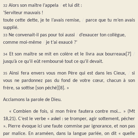
Alors son maître l’appela
/
et lui dit :
32
‘Serviteur mauvais !
toute cette dette, je te l’avais remise,
/
parce que tu m’en avais
supplié.
Ne convenait-il pas pour toi aussi
/
d’exaucer ton collègue,
33
comme moi-même
/
je t’ai exaucé ?’
Et son maître se mit en colère et le livra aux bourreaux[7]
/
34
jusqu’à ce qu’il eût remboursé tout ce qu’il devait.
Ainsi fera envers vous mon Père qui est dans les Cieux,
/
si
35
vous ne pardonnez pas du fond de votre cœur, chacun à son
frère, sa sottise [son péché][8]. »
Acclamons la parole de Dieu.
« Combien de fois, si mon frère fautera contre moi… » (Mt
18,21). C’est le verbe « askel : se tromper, agir sottement, pécher
». Pierre évoque ici une faute commise par ignorance, et non pas
par malice. En araméen, dans la langue parlée, on dit « quelle