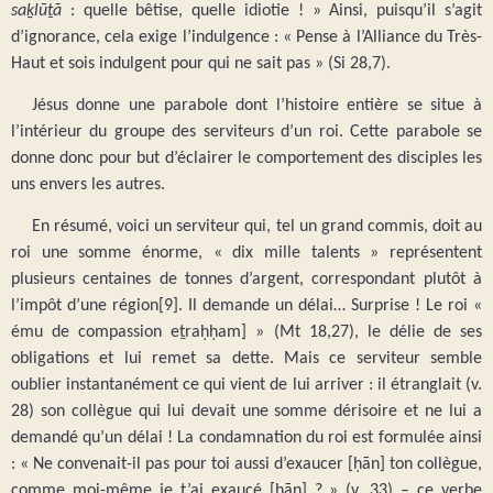
saḵlūṯā
: quelle bêtise, quelle idiotie ! » Ainsi, puisqu’il s’agit
d’ignorance, cela exige l’indulgence : « Pense à l’Alliance du Très-
Haut et sois indulgent pour qui ne sait pas » (Si 28,7).
Jésus donne une parabole dont l’histoire entière se situe à
l’intérieur du groupe des serviteurs d’un roi. Cette parabole se
donne donc pour but d’éclairer le comportement des disciples les
uns envers les autres.
En résumé, voici un serviteur qui, tel un grand commis, doit au
roi une somme énorme, « dix mille talents » représentent
plusieurs centaines de tonnes d’argent, correspondant plutôt à
l’impôt d’une région[9]. Il demande un délai… Surprise ! Le roi «
ému de compassion eṯraḥḥam] » (Mt 18,27), le délie de ses
obligations et lui remet sa dette. Mais ce serviteur semble
oublier instantanément ce qui vient de lui arriver : il étranglait (v.
28) son collègue qui lui devait une somme dérisoire et ne lui a
demandé qu’un délai ! La condamnation du roi est formulée ainsi
: « Ne convenait-il pas pour toi aussi d’exaucer [ḥān] ton collègue,
comme moi-même je t’ai exaucé [ḥān] ? » (v. 33) – ce verbe