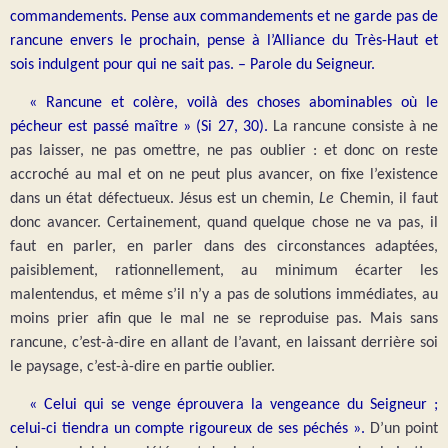
commandements. Pense aux commandements et ne garde pas de
rancune envers le prochain, pense à l’Alliance du Très-Haut et
sois indulgent pour qui ne sait pas. – Parole du Seigneur.
« Rancune et colère, voilà des choses abominables où le
pécheur est passé maître » (Si 27, 30).
La rancune consiste à ne
pas laisser, ne pas omettre, ne pas oublier : et donc on reste
accroché au mal et on ne peut plus avancer, on fixe l’existence
dans un état défectueux. Jésus est un chemin,
Le
Chemin, il faut
donc avancer. Certainement, quand quelque chose ne va pas, il
faut en parler, en parler dans des circonstances adaptées,
paisiblement, rationnellement, au minimum écarter les
malentendus, et même s’il n’y a pas de solutions immédiates, au
moins prier afin que le mal ne se reproduise pas. Mais sans
rancune, c’est-à-dire en allant de l’avant, en laissant derrière soi
le paysage, c’est-à-dire en partie oublier.
« Celui qui se venge éprouvera la vengeance du Seigneur ;
celui-ci tiendra un compte rigoureux de ses péchés ».
D’un point