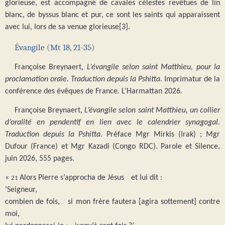
glorieuse, est accompagné de cavales célestes revêtues de lin
blanc, de byssus blanc et pur, ce sont les saints qui apparaissent
avec lui, lors de sa venue glorieuse[3].
Évangile (Mt 18, 21-35)
Françoise Breynaert,
L’évangile selon saint Matthieu, pour la
proclamation orale. Traduction depuis la Pshitta.
Imprimatur de la
conférence des évêques de France. L’Harmattan 2026.
Françoise Breynaert,
L’évangile selon saint Matthieu, un collier
d’oralité en pendentif en lien avec le calendrier synagogal.
Traduction depuis la Pshitta.
Préface Mgr Mirkis (Irak) ; Mgr
Dufour (France) et Mgr Kazadi (Congo RDC). Parole et Silence,
juin 2026, 555 pages.
«
Alors Pierre s’approcha de Jésus
/
et lui dit :
21
‘Seigneur,
combien de fois,
/
si mon frère fautera [agira sottement] contre
moi,