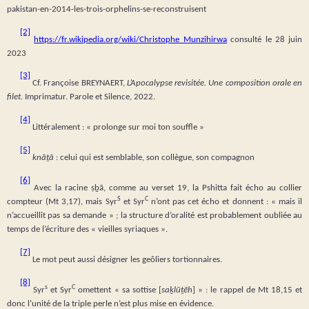
pakistan-en-2014-les-trois-orphelins-se-reconstruisent
[2]
https://fr.wikipedia.org/wiki/Christophe_Munzihirwa
consulté le 28 juin
2023
[3]
Cf. Françoise BREYNAERT,
L’Apocalypse revisitée. Une composition orale en
filet.
Imprimatur. Parole et Silence, 2022.
[4]
Littéralement : « prolonge sur moi ton souffle »
[5]
knāṯā
: celui qui est semblable, son collègue, son compagnon
[6]
Avec la racine ṣḇā, comme au verset 19, la Pshitta fait écho au collier
S
C
compteur (Mt 3,17), mais Syr
et Syr
n’ont pas cet écho et donnent : « mais il
n’accueillit pas sa demande » ; la structure d’oralité est probablement oubliée au
temps de l’écriture des « vieilles syriaques ».
[7]
Le mot peut aussi désigner les geôliers tortionnaires.
[8]
s
C
Syr
et
Syr
omettent « sa sottise [
saḵlūṯēh
] » : le rappel de Mt 18,15 et
donc l’unité de la triple perle n’est plus mise en évidence.