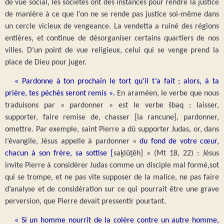
de vue social, les sociétés ont des instances pour rendre la justice
de manière à ce que l’on ne se rende pas justice soi-même dans
un cercle vicieux de vengeance. La vendetta a ruiné des régions
entières, et continue de désorganiser certains quartiers de nos
villes. D’un point de vue religieux, celui qui se venge prend la
place de Dieu pour juger.
« Pardonne à ton prochain le tort qu’il t’a fait ; alors, à ta
prière, tes péchés seront remis ».
En araméen, le verbe que nous
traduisons par « pardonner » est le verbe šbaq : laisser,
supporter, faire remise de, chasser [la rancune], pardonner,
omettre. Par exemple, saint Pierre a dû supporter Judas, or, dans
l’évangile, Jésus appelle à pardonner «
du fond de votre cœur,
chacun à son frère, sa sottise [
saḵlūṯēh] » (Mt 18, 22) : Jésus
invite Pierre à considérer Judas comme un disciple mal formé,sot
qui se trompe, et ne pas vite supposer de la malice, ne pas faire
d’analyse et de considération sur ce qui pourrait être une grave
perversion, que Pierre devait pressentir pourtant.
« Si un homme nourrit de la colère contre un autre homme,