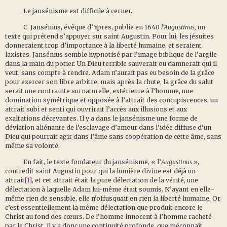
Le jansénisme est difficile à cerner.
C. Jansénius, évêque d’Ypres, publie en 1640
l’Augustinus,
un
texte qui prétend s’appuyer sur saint Augustin. Pour lui, les jésuites
donneraient trop d’importance à la liberté humaine, et seraient
laxistes. Jansénius semble hypnotisé par l’image biblique de l’argile
dans la main du potier. Un Dieu terrible sauverait ou damnerait qui il
veut, sans compte à rendre. Adam n’aurait pas eu besoin de la grâce
pour exercer son libre arbitre, mais après la chute, la grâce du salut
serait une contrainte surnaturelle, extérieure à l’homme, une
domination symétrique et opposée à l’attrait des concupiscences, un
attrait subi et senti qui ouvrirait l’accès aux illusions et aux
exaltations décevantes. Il y a dans le jansénisme une forme de
déviation aliénante de l’esclavage d’amour dans l’idée diffuse d’un
Dieu qui pourrait agir dans l’âme sans coopération de cette âme, sans
même sa volonté.
En fait, le texte fondateur du jansénisme, « l’
Augustinus
»,
contredit saint Augustin pour qui la lumière divine est déjà un
attrait
[1]
, et cet attrait était la pure délectation de la vérité, une
délectation à laquelle Adam lui-même était soumis. N’ayant en elle-
même rien de sensible, elle n’offusquait en rien la liberté humaine. Or
c’est essentiellement la même délectation que produit encore le
Christ au fond des cœurs. De l’homme innocent à l’homme racheté
par le Christ, il y a donc une continuité profonde, que méconnaît