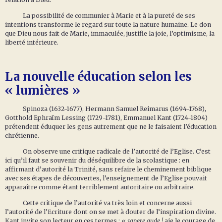
La possibilité de communier à Marie et à la pureté de ses
intentions transforme le regard sur toute la nature humaine. Le don
que Dieu nous fait de Marie, immaculée, justifie la joie, l’optimisme, la
liberté intérieure.
La nouvelle éducation selon les
« lumières »
Spinoza (1632-1677), Hermann Samuel Reimarus (1694-1768),
Gotthold Ephraïm Lessing (1729-1781), Emmanuel Kant (1724-1804)
prétendent éduquer les gens autrement que ne le faisaient l’éducation
chrétienne.
On observe une critique radicale de l’autorité de l’Eglise. C’est
ici qu’il faut se souvenir du déséquilibre de la scolastique : en
affirmant d’autorité la Trinité, sans refaire le cheminement biblique
avec ses étapes de découvertes, l’enseignement de l’Eglise pouvait
apparaître comme étant terriblement autoritaire ou arbitraire.
Cette critique de l’autorité va très loin et concerne aussi
l’autorité de l’Ecriture dont on se met à douter de l’inspiration divine.
Kant invite son lecteur en ces termes : «
sapere aude !
aie le courage de