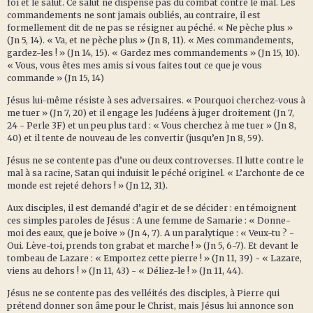
foi et le salut. Ce salut ne dispense pas du combat contre le mal. Les
commandements ne sont jamais oubliés, au contraire, il est
formellement dit de ne pas se résigner au péché. « Ne pèche plus »
(Jn 5, 14). « Va, et ne pèche plus » (Jn 8, 11). « Mes commandements,
gardez-les ! » (Jn 14, 15). « Gardez mes commandements » (Jn 15, 10).
« Vous, vous êtes mes amis si vous faites tout ce que je vous
commande » (Jn 15, 14)
Jésus lui-même résiste à ses adversaires. « Pourquoi cherchez-vous à
me tuer » (Jn 7, 20) et il engage les Judéens à juger droitement (Jn 7,
24 - Perle 3F) et un peu plus tard : « Vous cherchez à me tuer » (Jn 8,
40) et il tente de nouveau de les convertir (jusqu’en Jn 8, 59).
Jésus ne se contente pas d’une ou deux controverses. Il lutte contre le
mal à sa racine, Satan qui induisit le péché originel. « L’archonte de ce
monde est rejeté dehors ! » (Jn 12, 31).
Aux disciples, il est demandé d’agir et de se décider : en témoignent
ces simples paroles de Jésus : A une femme de Samarie : « Donne-
moi des eaux, que je boive » (Jn 4, 7). A un paralytique : « Veux-tu ? -
Oui. Lève-toi, prends ton grabat et marche ! » (Jn 5, 6-7). Et devant le
tombeau de Lazare : « Emportez cette pierre ! » (Jn 11, 39) - « Lazare,
viens au dehors ! » (Jn 11, 43) - « Déliez-le ! » (Jn 11, 44).
Jésus ne se contente pas des velléités des disciples, à Pierre qui
prétend donner son âme pour le Christ, mais Jésus lui annonce son