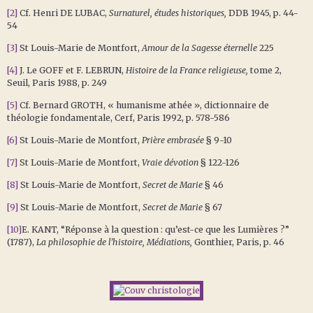
[2]
Cf. Henri DE LUBAC,
Surnaturel, études historiques,
DDB 1945, p. 44-
54
[3]
St Louis-Marie de Montfort,
Amour de la Sagesse éternelle
225
[4]
J. Le GOFF et F. LEBRUN,
Histoire de la France religieuse,
tome 2,
Seuil, Paris 1988, p. 249
[5]
Cf. Bernard GROTH, « humanisme athée », dictionnaire de
théologie fondamentale, Cerf, Paris 1992, p. 578-586
[6]
St Louis-Marie de Montfort,
Prière embrasée
§ 9-10
[7]
St Louis-Marie de Montfort,
Vraie dévotion
§ 122-126
[8]
St Louis-Marie de Montfort,
Secret de Marie
§ 46
[9]
St Louis-Marie de Montfort,
Secret de Marie
§ 67
[10]
E. KANT, “Réponse à la question : qu’est-ce que les Lumières ?”
(1787),
La philosophie de l’histoire, Médiations,
Gonthier, Paris, p. 46