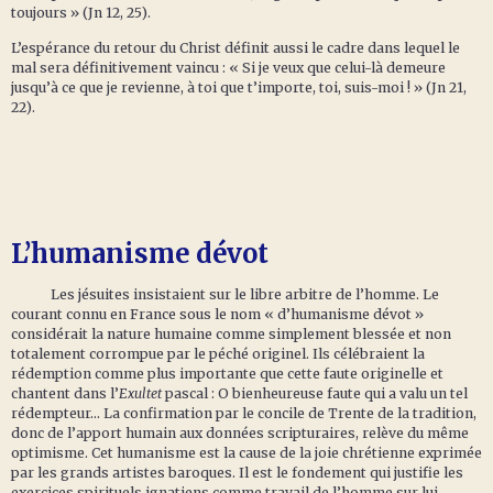
toujours » (Jn 12, 25).
L’espérance du retour du Christ définit aussi le cadre dans lequel le
mal sera définitivement vaincu : « Si je veux que celui-là demeure
jusqu’à ce que je revienne, à toi que t’importe, toi, suis-moi ! » (Jn 21,
22).
L’humanisme dévot
Les jésuites insistaient sur le libre arbitre de l’homme. Le
courant connu en France sous le nom « d’humanisme dévot »
considérait la nature humaine comme simplement blessée et non
totalement corrompue par le péché originel. Ils célébraient la
rédemption comme plus importante que cette faute originelle et
chantent dans l’
Exultet
pascal : O bienheureuse faute qui a valu un tel
rédempteur… La confirmation par le concile de Trente de la tradition,
donc de l’apport humain aux données scripturaires, relève du même
optimisme. Cet humanisme est la cause de la joie chrétienne exprimée
par les grands artistes baroques. Il est le fondement qui justifie les
exercices spirituels ignatiens comme travail de l’homme sur lui-