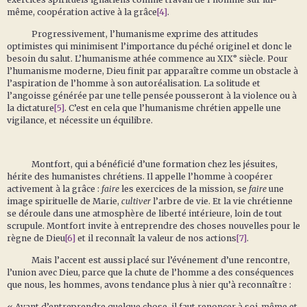
même, coopération active à la grâce
[4]
.
Progressivement, l’humanisme exprime des attitudes
optimistes qui minimisent l’importance du péché originel et donc le
besoin du salut. L’humanisme athée commence au XIX° siècle. Pour
l’humanisme moderne, Dieu finit par apparaître comme un obstacle à
l’aspiration de l’homme à son autoréalisation. La solitude et
l’angoisse générée par une telle pensée pousseront à la violence ou à
la dictature
[5]
. C’est en cela que l’humanisme chrétien appelle une
vigilance, et nécessite un équilibre.
Montfort, qui a bénéficié d’une formation chez les jésuites,
hérite des humanistes chrétiens. Il appelle l’homme à coopérer
activement à la grâce :
faire
les exercices de la mission, se
faire
une
image spirituelle de Marie,
cultiver
l’arbre de vie. Et la vie chrétienne
se déroule dans une atmosphère de liberté intérieure, loin de tout
scrupule. Montfort invite à entreprendre des choses nouvelles pour le
règne de Dieu
[6]
et il reconnaît la valeur de nos actions
[7]
.
Mais l’accent est aussi placé sur l’événement d’une rencontre,
l’union avec Dieu, parce que la chute de l’homme a des conséquences
que nous, les hommes, avons tendance plus à nier qu’à reconnaître :
« Avant d’entreprendre quelque chose, il faut renoncer à soi-même et