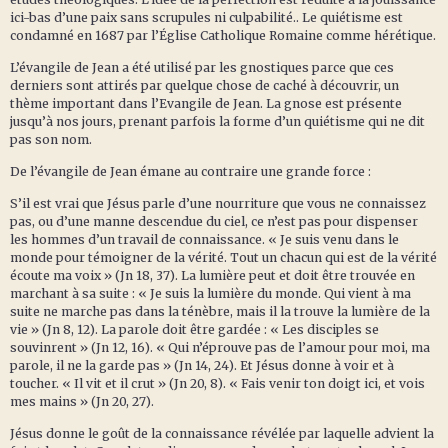
ici-bas d’une paix sans scrupules ni culpabilité.. Le quiétisme est
condamné en 1687 par l’Église Catholique Romaine comme hérétique.
L’évangile de Jean a été utilisé par les gnostiques parce que ces
derniers sont attirés par quelque chose de caché à découvrir, un
thème important dans l’Evangile de Jean. La gnose est présente
jusqu’à nos jours, prenant parfois la forme d’un quiétisme qui ne dit
pas son nom.
De l’évangile de Jean émane au contraire une grande force :
S’il est vrai que Jésus parle d’une nourriture que vous ne connaissez
pas, ou d’une manne descendue du ciel, ce n’est pas pour dispenser
les hommes d’un travail de connaissance. « Je suis venu dans le
monde pour témoigner de la vérité. Tout un chacun qui est de la vérité
écoute ma voix » (Jn 18, 37). La lumière peut et doit être trouvée en
marchant à sa suite : « Je suis la lumière du monde. Qui vient à ma
suite ne marche pas dans la ténèbre, mais il la trouve la lumière de la
vie » (Jn 8, 12). La parole doit être gardée : « Les disciples se
souvinrent » (Jn 12, 16). « Qui n’éprouve pas de l’amour pour moi, ma
parole, il ne la garde pas » (Jn 14, 24). Et Jésus donne à voir et à
toucher. « Il vit et il crut » (Jn 20, 8). « Fais venir ton doigt ici, et vois
mes mains » (Jn 20, 27).
Jésus donne le goût de la connaissance révélée par laquelle advient la