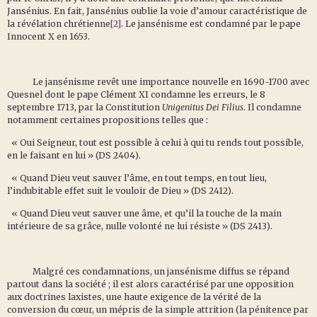
Jansénius. En fait, Jansénius oublie la voie d’amour caractéristique de
la révélation chrétienne
[2]
. Le jansénisme est condamné par le pape
Innocent X en 1653.
Le jansénisme revêt une importance nouvelle en 1690-1700 avec
Quesnel dont le pape Clément XI condamne les erreurs, le 8
septembre 1713, par la Constitution
Unigenitus Dei Filius
. Il condamne
notamment certaines propositions telles que :
« Oui Seigneur, tout est possible à celui à qui tu rends tout possible,
en le faisant en lui » (DS 2404).
« Quand Dieu veut sauver l’âme, en tout temps, en tout lieu,
l’indubitable effet suit le vouloir de Dieu » (DS 2412).
« Quand Dieu veut sauver une âme, et qu’il la touche de la main
intérieure de sa grâce, nulle volonté ne lui résiste » (DS 2413).
Malgré ces condamnations, un jansénisme diffus se répand
partout dans la société ; il est alors caractérisé par une opposition
aux doctrines laxistes, une haute exigence de la vérité de la
conversion du cœur, un mépris de la simple attrition (la pénitence par