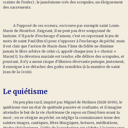
crainte de l’enfer) ; le jansénisme crée des scrupules, un éloignement
des sacrements.
A l’opposé de ces erreurs, on trouve par exemple saint Louis-
Marie de Montfort. Exigeant, il ne peut pas être soupçonné de
laxisme. S’il parle d’esclavage d’amour, c’est en reprenant le jeu de
mots de saint Paul (Rm 6) pour s’opposer à l’esclavage du péché, mais
il est clair que l’action de Marie dans l’âme du fidèle ne diminue
jamais le libre arbitre de celui-ci, appelé chaque jour à « choisir »
Marie
[3]
. Sa dévotion mariale est tendre, elle délivre des scrupules, et
pourtant, il n’y a aucun risque d’illusion décevante puisque, justement,
il enseigne à se détacher des goûts sensibles (à la manière de saint
Jean de la Croix).
Le quiétisme
Un peu plus tard, inspiré par Miguel de Molinos (1628-1696), le
quiétisme vise un état de quiétude passive et confiante, et il imagine
atteindre le but de la vie chrétienne (le repos en Dieu) bien avant la
mort ; on se résigne au péché, on néglige la connaissance issue des
saintes images, cantiques, fêtes liturgiques, lectures, méditations,
études théologiques. L’idée de la perfection est réduite à la jouissance