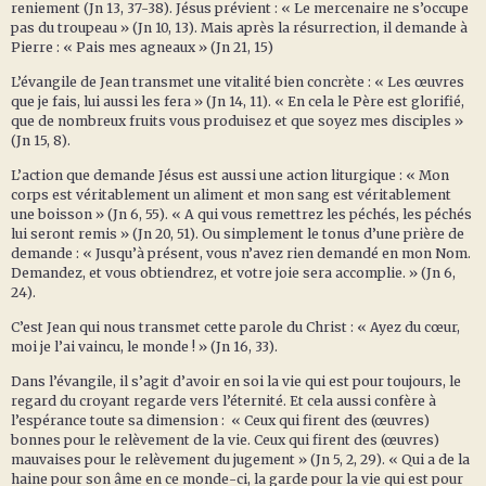
reniement (Jn 13, 37-38). Jésus prévient : « Le mercenaire ne s’occupe
pas du troupeau » (Jn 10, 13). Mais après la résurrection, il demande à
Pierre : « Pais mes agneaux » (Jn 21, 15)
L’évangile de Jean transmet une vitalité bien concrète : « Les œuvres
que je fais, lui aussi les fera » (Jn 14, 11). « En cela le Père est glorifié,
que de nombreux fruits vous produisez et que soyez mes disciples »
(Jn 15, 8).
L’action que demande Jésus est aussi une action liturgique : « Mon
corps est véritablement un aliment et mon sang est véritablement
une boisson » (Jn 6, 55). « A qui vous remettrez les péchés, les péchés
lui seront remis » (Jn 20, 51). Ou simplement le tonus d’une prière de
demande : « Jusqu’à présent, vous n’avez rien demandé en mon Nom.
Demandez, et vous obtiendrez, et votre joie sera accomplie. » (Jn 6,
24).
C’est Jean qui nous transmet cette parole du Christ : « Ayez du cœur,
moi je l’ai vaincu, le monde ! » (Jn 16, 33).
Dans l’évangile, il s’agit d’avoir en soi la vie qui est pour toujours, le
regard du croyant regarde vers l’éternité. Et cela aussi confère à
l’espérance toute sa dimension : « Ceux qui firent des (œuvres)
bonnes pour le relèvement de la vie. Ceux qui firent des (œuvres)
mauvaises pour le relèvement du jugement » (Jn 5, 2, 29). « Qui a de la
haine pour son âme en ce monde-ci, la garde pour la vie qui est pour