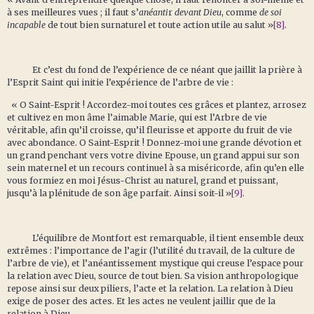
à ses meilleures vues ; il faut s’
anéanti
r
devant Dieu
, comme
de soi
incapable
de tout bien surnaturel et toute action utile au salut »
[8]
.
Et c’est du fond de l’expérience de ce néant que jaillit la prière à
l’Esprit Saint qui initie l’expérience de l’arbre de vie :
« O Saint-Esprit ! Accordez-moi toutes ces grâces et plantez, arrosez
et cultivez en mon âme l’aimable Marie, qui est l’Arbre de vie
véritable, afin qu’il croisse, qu’il fleurisse et apporte du fruit de vie
avec abondance. O Saint-Esprit ! Donnez-moi une grande dévotion et
un grand penchant vers votre divine Epouse, un grand appui sur son
sein maternel et un recours continuel à sa miséricorde, afin qu’en elle
vous formiez en moi Jésus-Christ au naturel, grand et puissant,
jusqu’à la plénitude de son âge parfait. Ainsi soit-il »
[9]
.
L’équilibre de Montfort est remarquable, il tient ensemble deux
extrêmes : l’importance de l’agir (l’utilité du travail, de la culture de
l’arbre de vie), et l’anéantissement mystique qui creuse l’espace pour
la relation avec Dieu, source de tout bien. Sa vision anthropologique
repose ainsi sur deux piliers, l’acte et la relation. La relation à Dieu
exige de poser des actes. Et les actes ne veulent jaillir que de la
relation à Dieu.