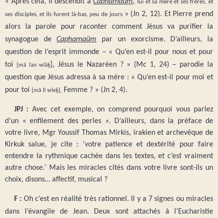
« Après cela, il descendit à
Capharnaüm
,
lui et sa mère et ses frères, et
» (Jn 2, 12). Et Pierre prend
ses disciples, et ils furent là-bas, peu de jours
alors la parole pour raconter comment Jésus va purifier la
synagogue de
Capharnaüm
par un exorcisme. D’ailleurs, la
question de l’esprit immonde – « Qu’en est-il pour nous et pour
toi
], Jésus le Nazaréen ? » (Mc 1, 24) – parodie la
[mā lan wlāḵ
question que Jésus adressa à sa mère : « Qu’en est-il pour moi et
pour toi
Femme ? » (Jn 2, 4).
[mā lī wleḵ],
JPJ :
Avec cet exemple, on comprend pourquoi vous parlez
d’un « enfilement des perles ». D’ailleurs, dans la préface de
votre livre, Mgr Youssif Thomas Mirkis, irakien et archevêque de
Kirkuk salue, je cite : ‘votre patience et dextérité pour faire
entendre la rythmique cachée dans les textes, et c’est vraiment
autre chose.’ Mais les miracles cités dans votre livre sont-ils un
choix, disons… affectif, musical ?
F :
Oh c’est en réalité très rationnel. Il y a 7 signes ou miracles
dans l’évangile de Jean. Deux sont attachés à l’Eucharistie