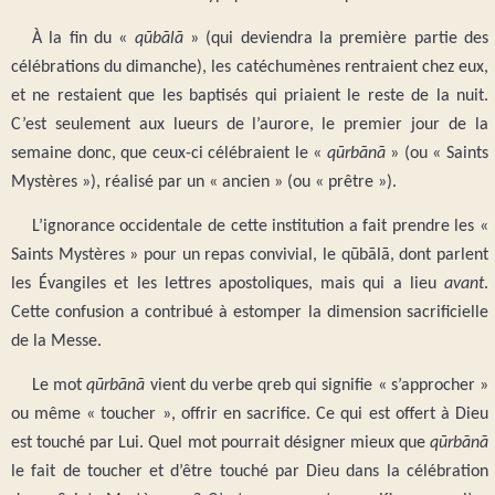
À la fin du «
qūbālā
» (qui deviendra la première partie des
célébrations du dimanche), les catéchumènes rentraient chez eux,
et ne restaient que les baptisés qui priaient le reste de la nuit.
C’est seulement aux lueurs de l’aurore, le premier jour de la
semaine donc, que ceux-ci célébraient le «
qūrbānā
» (ou « Saints
Mystères »), réalisé par un « ancien » (ou « prêtre »).
L’ignorance occidentale de cette institution a fait prendre les «
Saints Mystères » pour un repas convivial, le qūbālā, dont parlent
les Évangiles et les lettres apostoliques, mais qui a lieu
avant
.
Cette confusion a contribué à estomper la dimension sacrificielle
de la Messe.
Le mot
qūrbānā
vient du verbe qreb qui signifie « s’approcher »
ou même « toucher », offrir en sacrifice. Ce qui est offert à Dieu
est touché par Lui. Quel mot pourrait désigner mieux que
qūrbānā
le fait de toucher et d’être touché par Dieu dans la célébration