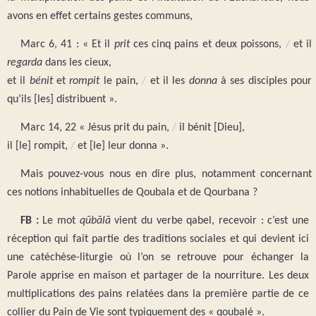
avons en effet certains gestes communs,
Marc 6, 41 : « Et il
prit
ces cinq pains et deux poissons,
/
et il
regarda
dans les cieux,
et il
bénit
et
rompit
le pain,
/
et il les
donna
à ses disciples pour
qu’ils [les] distribuent ».
Marc 14, 22 « Jésus prit du pain,
/
il bénit [Dieu],
il [le] rompit,
/
et [le] leur donna ».
Mais pouvez-vous nous en dire plus, notamment concernant
ces notions inhabituelles de Qoubala et de Qourbana ?
FB :
Le mot
qūbālā
vient du verbe qabel, recevoir : c’est une
réception qui fait partie des traditions sociales et qui devient ici
une catéchèse-liturgie où l’on se retrouve pour échanger la
Parole apprise en maison et partager de la nourriture. Les deux
multiplications des pains relatées dans la première partie de ce
collier du Pain de Vie sont typiquement des « qoubalé ».