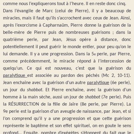
comme nous l’expliquerons tout à l’heure. Il en reste donc cinq.
Dans l’évangile de Marc (celui de Pierre), il y a beaucoup de
miracles, mais il faut qu’ils s’accrochent avec ceux de Jean. Ainsi,
après l’exorcisme à Capharnaüm, Pierre donne la guérison de la
belle-mère de Pierre puis de nombreuses guérisons ; dans la
quatrième perle, par Jean, Jésus opère à distance, donc
potentiellement il peut guérir le monde entier, pour peu qu’on le
lui demande. Il y a une progression. Dans la 5
perle, par Pierre,
e
comme précédemment, le miracle répond à l’intercession de
quelqu’un. Ce qui est nouveau, c’est que la guérison du
paralytique
est associée au pardon des péchés (Mc 2, 10-11).
Jean enchaîne avec la guérison d’un autre
paralytique
(6e
perle),
un jour du
shabbat
. Et Pierre enchaîne, avec la guérison d’un
homme à la main sèche, aussi un jour de
shabbat
(7e
perle). Puis
la RÉSURRECTION de la fille de Jaïre (8e
perle, par Pierre). La
9e
perle est la guérison d’un aveugle de naissance, par Jean, et si
l’on comprend qu’il y a une progression et que cette guérison
représente le baptême et son effet spirituel, on en goute le sens
profond… Ensuite, nombre d’exégètes s’étonnent du fait que le