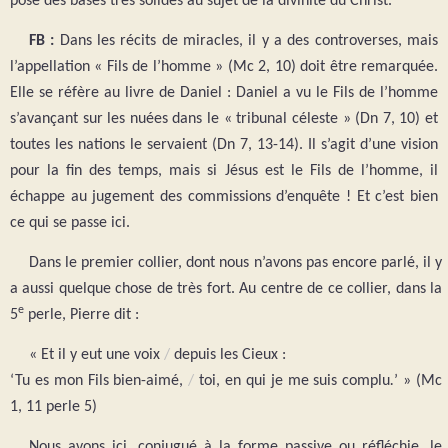
pose des bases très solides au sujet de la divinité du Christ.
FB :
Dans les récits de miracles, il y a des controverses, mais
l’appellation « Fils de l’homme » (Mc 2, 10) doit être remarquée.
Elle se réfère au livre de Daniel : Daniel a vu le Fils de l’homme
s’avançant sur les nuées dans le « tribunal céleste » (Dn 7, 10) et
toutes les nations le servaient (Dn 7, 13-14). Il s’agit d’une vision
pour la fin des temps, mais si Jésus est le Fils de l’homme, il
échappe au jugement des commissions d’enquête ! Et c’est bien
ce qui se passe ici.
Dans le premier collier, dont nous n’avons pas encore parlé, il y
a aussi quelque chose de très fort. Au centre de ce collier, dans la
e
5
perle, Pierre dit :
« Et il y eut une voix
/
depuis les Cieux :
‘Tu es mon Fils bien-aimé,
/
toi, en qui je me suis complu
.
’ » (Mc
1, 11 perle 5)
Nous avons ici, conjugué à la forme passive ou réfléchie, le