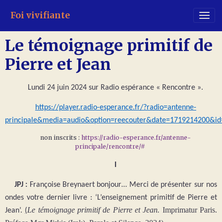
Foi vivifiante
Le témoignage primitif de
Pierre et Jean
Lundi 24 juin 2024 sur Radio espérance « Rencontre ».
https://player.radio-esperance.fr/?radio=antenne-
principale&media=audio&option=reecouter&date=1719214200&i
non inscrits :
https://radio-esperance.fr/antenne-
principale/rencontre/#
I
JPJ :
Françoise Breynaert bonjour… Merci de présenter sur nos
ondes votre dernier livre : ‘L’enseignement primitif de Pierre et
Le témoignage primitif de Pierre et Jean.
Imprimatur Paris.
Jean’.
(