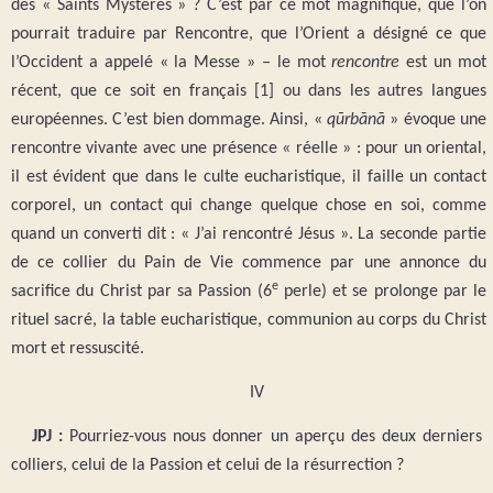
des « Saints Mystères » ? C’est par ce mot magnifique, que l’on
pourrait traduire par Rencontre, que l’Orient a désigné ce que
l’Occident a appelé « la Messe » ‒ le mot
rencontre
est un mot
récent, que ce soit en français [1] ou dans les autres langues
européennes. C’est bien dommage. Ainsi, «
qūrbānā
» évoque une
rencontre vivante avec une présence « réelle » : pour un oriental,
il est évident que dans le culte eucharistique, il faille un contact
corporel, un contact qui change quelque chose en soi, comme
quand un converti dit : « J’ai rencontré Jésus ». La seconde partie
de ce collier du Pain de Vie commence par une annonce du
e
sacrifice du Christ par sa Passion (6
perle) et se prolonge par le
rituel sacré, la table eucharistique, communion au corps du Christ
mort et ressuscité.
IV
JPJ :
Pourriez-vous nous donner un aperçu des deux derniers
colliers, celui de la Passion et celui de la résurrection ?