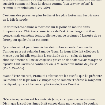
aussitôt comment Jésus lui donne comme "
son premier enfant
" le
criminel Pranzini (Ms A 45v-46v).
C'est une des pages les plus belles et les plus fortes sur l'espérance
en la Miséricorde.
Ce criminel condamné à mort est sur le point de mourir dans
l'impénitence. Thérèse a conscience de l'extrême danger où il se
trouve, mais en même temps, elle ne peut se résigner à la perte de ce
frère pour qui le Christ est mort:
"je voulus à tout prix l'empêcher de tomber en enfer", écrit-elle.
L'unique prix est celui du Sang de Jésus. La jeune fille fait célébrer la
Messe pour lui. Elle exprime la certitude de son salut de façon
absolue: "même s'il ne se
confessait pas
et ne donnait
aucune marque de
repentir
, tant j'avais de confiance en la Miséricorde infine de Jésus"
(Ms A 45v-46v).
Avant d'être exécuté, Pranzini embrassera le Crucifix que lui présente
l'aumônier de la prison. Ce simple signe ramène Thérèse à son point
de départ, qui était la contemplation de Jésus Crucifié:
"N'était-ce pas devant les
plaies de Jésus
, en voyant couler son
sang
Divin que la soif des âmes était entrée dans mon coeur ? Je voulais