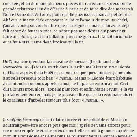
couchée ; et lui donnant plusieurs pièces d'or avec une expression de
grande tristesse il lui dit d'écrire à Paris et de faire dire des messes à
Notre Dame des Victoires pour qu'elle guérisse sa pauvre petite fille.
Ah ! que je fus touchée en voyant la Foi et l'Amour de mon Roi chéri,
j'aurais voulu pouvoir lui dire que j'étais guérie, mais je lui avais déjà
fait assez de fausses joies, ce n'était pas mes désirs qui pouvaient
faire un
miracle,
car il en fallait un pour me guérir... Il fallait un
miracle
et ce fut Notre Dame des Victoires qui le fit.
Un Dimanche (pendant la neuvaine de messes [Le dimanche de
Pentecôte 1883]) Marie sortit dans le jardin me laissant avec Léonie
qui lisait auprès de la fenêtre, au bout de quelques minutes je me mis
à appeler presque tout bas : « Mama... Mama ». Léonie étant habituée
à m'entendre toujours appeler ainsi, ne fit pas attention à moi. Ceci
dura longtemps, alors j'appelai plus fort et enfin Marie revint, je la vis
parfaitement entrer, mais je ne pouvais dire que je la reconnaissais et
je continuais d'appeler toujours plus fort : « Mama... ».
Je souffrais beaucoup
de cette lutte forcée et inexplicable et Marie en
souffrait peut-être encore plus que moi ; après de vains efforts pour
me montrer qu'elle était auprès de moi, elle se mit à genoux auprès de
mon lit avec Léonie et Céline puis se tournant vers la Sainte Vierge et