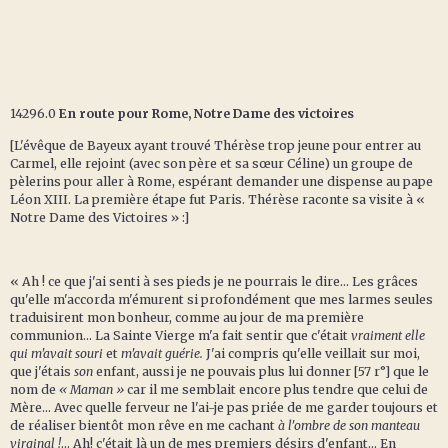
14296.0
En route pour Rome, Notre Dame des victoires
[L'évêque de Bayeux ayant trouvé Thérèse trop jeune pour entrer au
Carmel, elle rejoint (avec son père et sa sœur Céline) un groupe de
pèlerins pour aller à Rome, espérant demander une dispense au pape
Léon XIII. La première étape fut Paris. Thérèse raconte sa visite à «
Notre Dame des Victoires » :]
« Ah ! ce que j'ai senti à ses pieds je ne pourrais le dire... Les grâces
qu'elle m'accorda m'émurent si profondément que mes larmes seules
traduisirent mon bonheur, comme au jour de ma première
communion... La Sainte Vierge m'a fait sentir que c'était
vraiment elle
qui m'avait
souri
et
m'avait guérie.
J'ai compris qu'elle veillait sur moi,
que j'étais
son
enfant, aussi je ne pouvais plus lui donner [57 r°] que le
nom de
« Maman »
car il me semblait encore plus tendre que celui de
Mère... Avec quelle ferveur ne l'ai-je pas priée de me garder toujours et
de réaliser bientôt mon rêve en me cachant
à l'ombre de son manteau
virginal !
... Ah! c'était là un de mes premiers désirs d'enfant... En