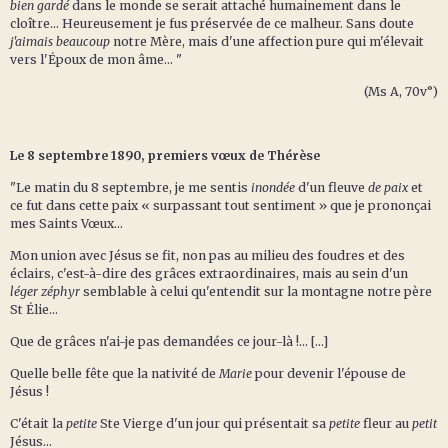
bien gardé
dans le monde se serait attaché humainement dans le
cloître... Heureusement je fus préservée de ce malheur. Sans doute
j'aimais beaucoup
notre Mère, mais d'une affection pure qui m'élevait
vers l'Époux de mon âme... "
(Ms A, 70v°)
Le 8 septembre 1890, premiers vœux de Thérèse
"Le matin du 8 septembre, je me sentis
inondée
d'un fleuve
de paix
et
ce fut dans cette paix « surpassant tout sentiment » que je prononçai
mes Saints Vœux...
Mon union avec Jésus se fit, non pas au milieu des foudres et des
éclairs, c'est-à-dire des grâces extraordinaires, mais au sein d'un
léger zéphyr
semblable à celui qu'entendit sur la montagne notre père
St Élie...
Que de grâces n'ai-je pas demandées ce jour-là !... [...]
Quelle belle fête que la nativité de
Marie
pour devenir l'épouse de
Jésus !
C'était la
petite
Ste Vierge d'un jour qui présentait sa
petite
fleur au
petit
Jésus...