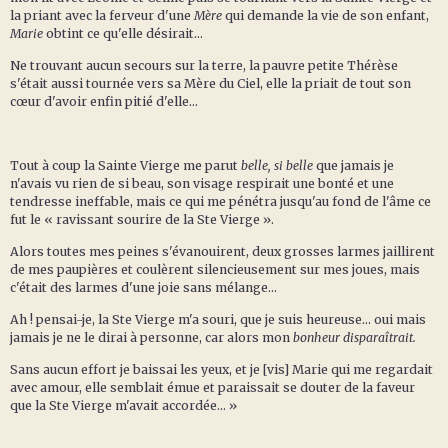
la priant avec la ferveur d'une
Mère
qui demande la vie de son enfant,
Marie
obtint ce qu'elle désirait...
Ne trouvant aucun secours sur la terre, la pauvre petite Thérèse
s'était aussi tournée vers sa Mère du Ciel, elle la priait de tout son
cœur d'avoir enfin pitié d'elle...
Tout à coup la Sainte Vierge me parut
belle, si belle
que jamais je
n'avais vu rien de si beau, son visage respirait une bonté et une
tendresse ineffable, mais ce qui me pénétra jusqu'au fond de l'âme ce
fut le « ravissant sourire de la Ste Vierge ».
Alors toutes mes peines s'évanouirent, deux grosses larmes jaillirent
de mes paupières et coulèrent silencieusement sur mes joues, mais
c'était des larmes d'une joie sans mélange...
Ah ! pensai-je, la Ste Vierge m'a souri, que je suis heureuse... oui mais
jamais je ne le dirai à personne, car alors mon
bonheur disparaîtrait.
Sans aucun effort je baissai les yeux, et je [vis] Marie qui me regardait
avec amour, elle semblait émue et paraissait se douter de la faveur
que la Ste Vierge m'avait accordée... »