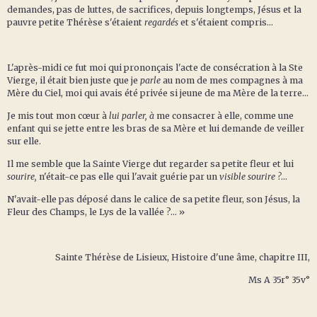
demandes, pas de luttes, de sacrifices, depuis longtemps, Jésus et la
pauvre petite Thérèse s'étaient
regardés
et s'étaient compris...
L'après-midi ce fut moi qui prononçais l'acte de consécration à la Ste
Vierge, il était bien juste que je
parle
au nom de mes compagnes à ma
Mère du Ciel, moi qui avais été privée si jeune de ma Mère de la terre...
Je mis tout mon cœur à
lui parler, à
me consacrer à elle, comme une
enfant qui se jette entre les bras de sa Mère et lui demande de veiller
sur elle.
Il me semble que la Sainte Vierge dut regarder sa petite fleur et lui
sourire,
n'était-ce pas elle qui l'avait guérie par un
visible sourire ?
...
N'avait-elle pas déposé dans le calice de sa petite fleur, son Jésus, la
Fleur des Champs, le Lys de la vallée ?... »
Sainte Thérèse de Lisieux, Histoire d'une âme, chapitre III,
Ms A 35r° 35v°