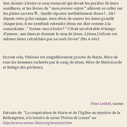
leur donner à boire ce
sang immaculé
qui devait les purifier de leurs
souillures, et les lèvres de " mon
premier enfant
" allèrent se coller sur
les plaies sacrées !!!... Quelle réponse ineffablement douce !... Ah !
depuis cette grâce unique, mon désir de sauver les âmes grandit
chaque jour, il me semblait entendre Jésus me dire comme à la
samaritaine : " Donne-moi à boire ! " C'était un véritable échange
d'amour ; aux âmes je donnais le
sang
de Jésus, à Jésus j'offrais ces
mêmes âmes rafraîchies par sa
rosée Divine
" (Ms A 46v).
En tout cela, Thérèse est singulièrement proche de Marie, Mère de
tous les hommes rachetés par le sang de Jésus, Mère de Miséricorde
et Refuge des pécheurs.
Père Lethel
, carme.
Extraits de "La coopération de Marie et de l'Eglise au mystère de la
Rédemption, à
la lumière de sainte Thérèse de Lisieux" sur
http://www.carmes-liban.org/teresina1.htm