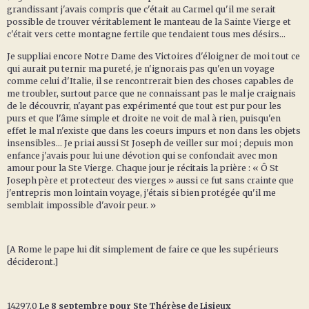
grandissant j'avais compris que c'était au Carmel qu'il me serait
possible de trouver véritablement le manteau de la Sainte Vierge et
c'était vers cette montagne fertile que tendaient tous mes désirs...
Je suppliai encore Notre Dame des Victoires d'éloigner de moi tout ce
qui aurait pu ternir ma pureté, je n'ignorais pas qu'en un voyage
comme celui d'Italie, il se rencontrerait bien des choses capables de
me troubler, surtout parce que ne connaissant pas le mal je craignais
de le découvrir, n'ayant pas expérimenté que tout est pur pour les
purs et que l'âme simple et droite ne voit de mal à rien, puisqu'en
effet le mal n'existe que dans les coeurs impurs et non dans les objets
insensibles... Je priai aussi St Joseph de veiller sur moi ; depuis mon
enfance j'avais pour lui une dévotion qui se confondait avec mon
amour pour la Ste Vierge. Chaque jour je récitais la prière : « Ô St
Joseph père et protecteur des vierges » aussi ce fut sans crainte que
j'entrepris mon lointain voyage, j'étais si bien protégée qu'il me
semblait impossible d'avoir peur. »
[A Rome le pape lui dit simplement de faire ce que les supérieurs
décideront.]
14297.0
Le 8 septembre pour Ste Thérèse de Lisieux