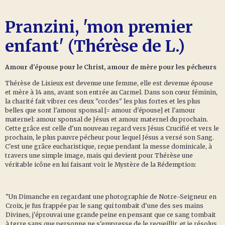
Pranzini, 'mon premier
enfant' (Thérèse de L.)
Amour d'épouse pour le Christ, amour de mère pour les pécheurs
Thérèse de Lisieux est devenue une femme, elle est devenue épouse
et mère à 14 ans, avant son entrée au Carmel. Dans son cœur féminin,
la charité fait vibrer ces deux "cordes" les plus fortes et les plus
belles que sont l'amour sponsal [= amour d'épouse] et l'amour
maternel: amour sponsal de Jésus et amour maternel du prochain.
Cette grâce est celle d'un nouveau regard vers Jésus Crucifié et vers le
prochain, le plus pauvre pécheur pour lequel Jésus a versé son Sang.
C'est une grâce eucharistique, reçue pendant la messe dominicale, à
travers une simple image, mais qui devient pour Thérèse une
véritable icône en lui faisant voir le Mystère de la Rédemption:
"Un Dimanche en regardant une photographie de Notre-Seigneur en
Croix, je fus frappée par le sang qui tombait d'une des ses mains
Divines, j'éprouvai une grande peine en pensant que ce sang tombait
à terre sans que personne ne s'empresse de le recueillir, et je résolus