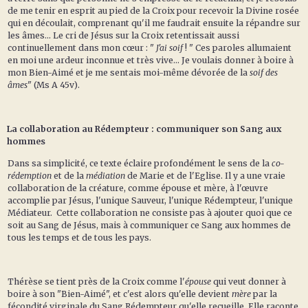
de me tenir en esprit au pied de la Croix pour recevoir la Divine rosée
qui en découlait, comprenant qu'il me faudrait ensuite la répandre sur
les âmes... Le cri de Jésus sur la Croix retentissait aussi
continuellement dans mon cœur : "
J'ai soif
! " Ces paroles allumaient
en moi une ardeur inconnue et très vive... Je voulais donner à boire à
mon Bien-Aimé et je me sentais moi-même dévorée de la
soif des
âmes
" (Ms A 45v).
La collaboration au Rédempteur : communiquer son Sang aux
hommes
Dans sa simplicité, ce texte éclaire profondément le sens de la
co-
rédemption
et de la
médiation
de Marie et de l'Eglise. Il y a une vraie
collaboration de la créature, comme épouse et mère, à l'œuvre
accomplie par Jésus, l'unique Sauveur, l'unique Rédempteur, l'unique
Médiateur. Cette collaboration ne consiste pas à ajouter quoi que ce
soit au Sang de Jésus, mais à communiquer ce Sang aux hommes de
tous les temps et de tous les pays.
Thérèse se tient près de la Croix comme l'
épouse
qui veut donner à
boire à son "Bien-Aimé", et c'est alors qu'elle devient
mère
par la
fécondité virginale du Sang Rédempteur qu'elle recueille. Elle raconte