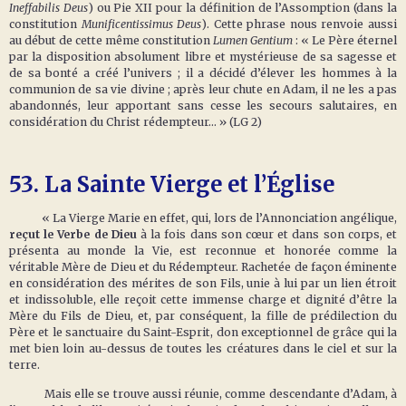
Ineffabilis Deus
) ou Pie XII pour la définition de l’Assomption (dans la
constitution
Munificentissimus Deus
). Cette phrase nous renvoie aussi
au début de cette même constitution
Lumen Gentium
: « Le Père éternel
par la disposition absolument libre et mystérieuse de sa sagesse et
de sa bonté a créé l’univers ; il a décidé d’élever les hommes à la
communion de sa vie divine ; après leur chute en Adam, il ne les a pas
abandonnés, leur apportant sans cesse les secours salutaires, en
considération du Christ rédempteur… » (LG 2)
53.
La Sainte Vierge et l’Église
« La Vierge Marie en effet, qui, lors de l’Annonciation angélique,
reçut le Verbe de Dieu
à la fois dans son cœur et dans son corps, et
présenta au monde la Vie, est reconnue et honorée comme la
véritable Mère de Dieu et du Rédempteur. Rachetée de façon éminente
en considération des mérites de son Fils, unie à lui par un lien étroit
et indissoluble, elle reçoit cette immense charge et dignité d’être la
Mère du Fils de Dieu, et, par conséquent, la fille de prédilection du
Père et le sanctuaire du Saint-Esprit, don exceptionnel de grâce qui la
met bien loin au-dessus de toutes les créatures dans le ciel et sur la
terre.
Mais elle se trouve aussi réunie, comme descendante d’Adam, à