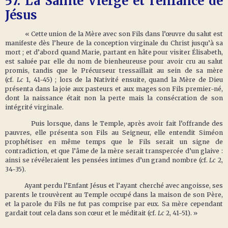
57.
La Sainte Vierge et l’enfance de
Jésus
« Cette union de la Mère avec son Fils dans l’œuvre du salut est
manifeste dès l’heure de la conception virginale du Christ jusqu’à sa
mort ; et d’abord quand Marie, partant en hâte pour visiter Élisabeth,
est saluée par elle du nom de bienheureuse pour avoir cru au salut
promis, tandis que le Précurseur tressaillait au sein de sa mère
(cf.
Lc
1, 41-45) ; lors de la Nativité ensuite, quand la Mère de Dieu
présenta dans la joie aux pasteurs et aux mages son Fils premier-né,
dont la naissance était non la perte mais la consécration de son
intégrité virginale.
Puis lorsque, dans le Temple, après avoir fait l’offrande des
pauvres, elle présenta son Fils au Seigneur, elle entendit Siméon
prophétiser en même temps que le Fils serait un signe de
contradiction, et que l’âme de la mère serait transpercée d’un glaive :
ainsi se révéleraient les pensées intimes d’un grand nombre (cf.
Lc
2,
34-35).
Ayant perdu l’Enfant Jésus et l’ayant cherché avec angoisse, ses
parents le trouvèrent au Temple occupé dans la maison de son Père,
et la parole du Fils ne fut pas comprise par eux. Sa mère cependant
gardait tout cela dans son cœur et le méditait (cf.
Lc
2, 41-51). »