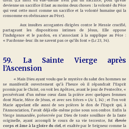
divin. (La mort en elle-même n’est pas un sacrifice, pour qu’elle
devienne un sacrifice il faut au moins deux choses : la volonté du Père
qui veut cette mort comme un sacrifice et la volonté humaine qui la
consomme en obéissance au Père).
Aux insultes arrogantes dirigées contre le Messie crucifié,
partageant les dispositions intimes de Jésus, Elle oppose
l’indulgence et le pardon, en s’associant à la supplique au Père :
« Pardonne-leur: ils ne savent pas ce qu’ils font » (Lc 23, 34).
59.
La Sainte Vierge après
l’Ascension
« Mais Dieu ayant voulu que le mystère du salut des hommes ne
se manifestât ouvertement qu’à l’heure où il répandrait l’Esprit
promis par le Christ, on voit les Apôtres, avant le jour de Pentecôte, «
persévérant d’un même cœur dans la prière avec quelques femmes
dont Marie, Mère de Jésus, et avec ses frères » (
Ac
1, 14) ; et l’on voit
Marie appelant elle aussi de ses prières le don de l’Esprit qui, à
l’Annonciation, l’avait déjà elle-même prise sous son ombre. Enfin la
Vierge immaculée, préservée par Dieu de toute souillure de la faute
originelle, ayant accompli le cours de sa vie terrestre, fut
élevée
corps et âme à la gloire du ciel
, et exaltée par le Seigneur comme la