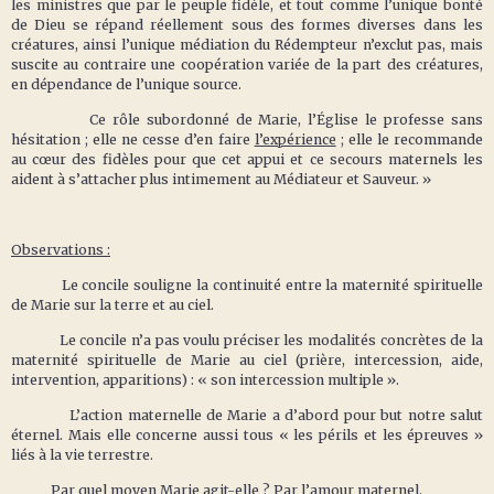
les ministres que par le peuple fidèle, et tout comme l’unique bonté
de Dieu se répand réellement sous des formes diverses dans les
créatures, ainsi l’unique médiation du Rédempteur n’exclut pas, mais
suscite au contraire une coopération variée de la part des créatures,
en dépendance de l’unique source.
Ce rôle subordonné de Marie, l’Église le professe sans
hésitation ; elle ne cesse d’en faire
l’expérience
; elle le recommande
au cœur des fidèles pour que cet appui et ce secours maternels les
aident à s’attacher plus intimement au Médiateur et Sauveur. »
Observations :
Le concile souligne la continuité entre la maternité spirituelle
de Marie sur la terre et au ciel.
Le concile n’a pas voulu préciser les modalités concrètes de la
maternité spirituelle de Marie au ciel (prière, intercession, aide,
intervention, apparitions) : « son intercession multiple ».
L’action maternelle de Marie a d’abord pour but notre salut
éternel. Mais elle concerne aussi tous « les périls et les épreuves »
liés à la vie terrestre.
Par quel moyen Marie agit-elle ? Par l’amour maternel.