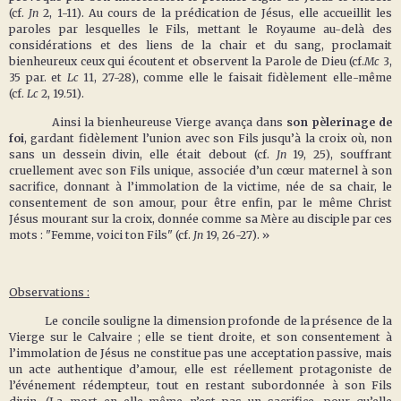
(cf.
Jn
2, 1-11). Au cours de la prédication de Jésus, elle accueillit les
paroles par lesquelles le Fils, mettant le Royaume au-delà des
considérations et des liens de la chair et du sang, proclamait
bienheureux ceux qui écoutent et observent la Parole de Dieu (cf.
Mc
3,
35 par. et
Lc
11, 27-28), comme elle le faisait fidèlement elle-même
(cf.
Lc
2, 19.51).
Ainsi la bienheureuse Vierge avança dans
son pèlerinage de
foi
, gardant fidèlement l’union avec son Fils jusqu’à la croix où, non
sans un dessein divin, elle était debout (cf.
Jn
19, 25), souffrant
cruellement avec son Fils unique, associée d’un cœur maternel à son
sacrifice, donnant à l’immolation de la victime, née de sa chair, le
consentement de son amour, pour être enfin, par le même Christ
Jésus mourant sur la croix, donnée comme sa Mère au disciple par ces
mots : "Femme, voici ton Fils" (cf.
Jn
19, 26-27). »
Observations :
Le concile souligne la dimension profonde de la présence de la
Vierge sur le Calvaire ; elle se tient droite, et son consentement à
l’immolation de Jésus ne constitue pas une acceptation passive, mais
un acte authentique d’amour, elle est réellement protagoniste de
l’événement rédempteur, tout en restant subordonnée à son Fils