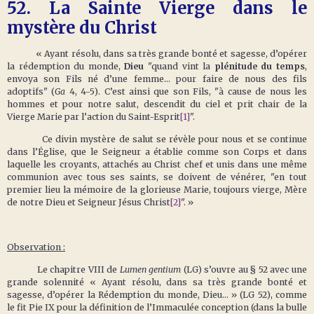
52.
La Sainte Vierge dans le
mystère du Christ
« Ayant résolu, dans sa très grande bonté et sagesse, d’opérer
la rédemption du monde,
Dieu
"quand vint la
plénitude du temps
,
envoya son Fils né d’une femme... pour faire de nous des fils
adoptifs" (
Ga
4, 4-5). C’est ainsi que son Fils, "à cause de nous les
hommes et pour notre salut, descendit du ciel et prit chair de la
Vierge Marie par l’action du Saint-Esprit
[1]
".
Ce divin mystère de salut se révèle pour nous et se continue
dans l’Église, que le Seigneur a établie comme son Corps et dans
laquelle les croyants, attachés au Christ chef et unis dans une même
communion avec tous ses saints, se doivent de vénérer, "en tout
premier lieu la mémoire de la glorieuse Marie, toujours vierge, Mère
de notre Dieu et Seigneur Jésus Christ
[2]
". »
Observation :
Le chapitre VIII de
Lumen gentium
(LG) s’ouvre au § 52 avec une
grande solennité « Ayant résolu, dans sa très grande bonté et
sagesse, d’opérer la Rédemption du monde, Dieu… » (LG 52), comme
le fit Pie IX pour la définition de l’Immaculée conception (dans la bulle