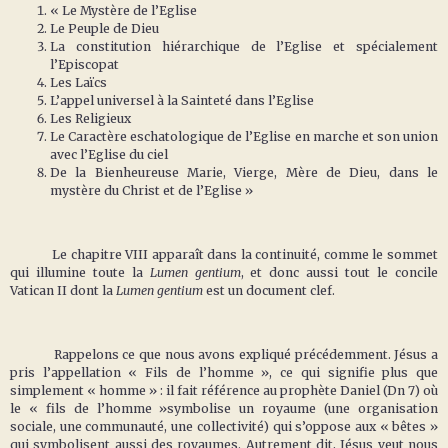
« Le Mystère de l’Eglise
Le Peuple de Dieu
La constitution hiérarchique de l’Eglise et spécialement
l’Episcopat
Les Laïcs
L’appel universel à la Sainteté dans l’Eglise
Les Religieux
Le Caractère eschatologique de l’Eglise en marche et son union
avec l’Eglise du ciel
De la Bienheureuse Marie, Vierge, Mère de Dieu, dans le
mystère du Christ et de l’Eglise »
Le chapitre VIII apparaît dans la continuité, comme le sommet
qui illumine toute la
Lumen gentium
, et donc aussi tout le concile
Vatican II dont la
Lumen gentium
est un document clef.
Rappelons ce que nous avons expliqué précédemment. Jésus a
pris l’appellation « Fils de l’homme », ce qui signifie plus que
simplement « homme » : il fait référence au prophète Daniel (Dn 7) où
le « fils de l’homme »symbolise un royaume (une organisation
sociale, une communauté, une collectivité) qui s’oppose aux « bêtes »
qui symbolisent aussi des royaumes. Autrement dit, Jésus veut nous