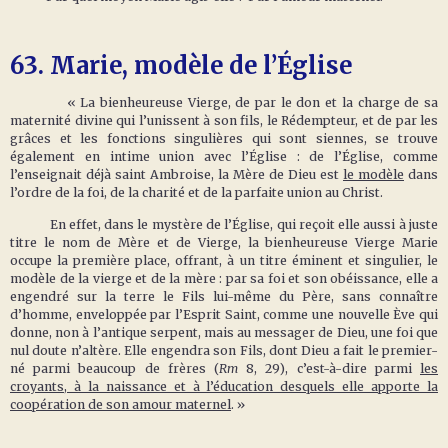
63.
Marie, modèle de l’Église
« La bienheureuse Vierge, de par le don et la charge de sa
maternité divine qui l’unissent à son fils, le Rédempteur, et de par les
grâces et les fonctions singulières qui sont siennes, se trouve
également en intime union avec l’Église : de l’Église, comme
l’enseignait déjà saint Ambroise, la Mère de Dieu est
le modèle
dans
l’ordre de la foi, de la charité et de la parfaite union au Christ.
En effet, dans le mystère de l’Église, qui reçoit elle aussi à juste
titre le nom de Mère et de Vierge, la bienheureuse Vierge Marie
occupe la première place, offrant, à un titre éminent et singulier, le
modèle de la vierge et de la mère : par sa foi et son obéissance, elle a
engendré sur la terre le Fils lui-même du Père, sans connaître
d’homme, enveloppée par l’Esprit Saint, comme une nouvelle Ève qui
donne, non à l’antique serpent, mais au messager de Dieu, une foi que
nul doute n’altère. Elle engendra son Fils, dont Dieu a fait le premier-
né parmi beaucoup de frères (
Rm
8, 29), c’est-à-dire parmi
les
croyants, à la naissance et à l’éducation desquels elle apporte la
coopération de son amour maternel
. »