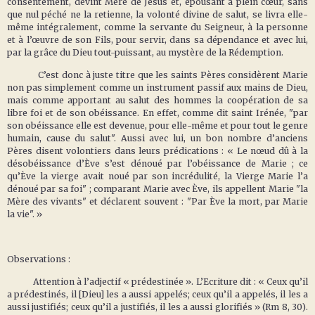
consentement, devint Mère de Jésus et, épousant à plein cœur, sans
que nul péché ne la retienne, la volonté divine de salut, se livra elle-
même intégralement, comme la servante du Seigneur, à la personne
et à l’œuvre de son Fils, pour servir, dans sa dépendance et avec lui,
par la grâce du Dieu tout-puissant, au mystère de la Rédemption.
C’est donc à juste titre que les saints Pères considèrent Marie
non pas simplement comme un instrument passif aux mains de Dieu,
mais comme apportant au salut des hommes la coopération de sa
libre foi et de son obéissance. En effet, comme dit saint Irénée, "par
son obéissance elle est devenue, pour elle-même et pour tout le genre
humain, cause du salut". Aussi avec lui, un bon nombre d’anciens
Pères disent volontiers dans leurs prédications : « Le nœud dû à la
désobéissance d’Ève s’est dénoué par l’obéissance de Marie ; ce
qu’Ève la vierge avait noué par son incrédulité, la Vierge Marie l’a
dénoué par sa foi" ; comparant Marie avec Ève, ils appellent Marie "la
Mère des vivants" et déclarent souvent : "Par Ève la mort, par Marie
la vie". »
Observations :
Attention à l’adjectif « prédestinée ». L’Ecriture dit : « Ceux qu’il
a prédestinés, il [Dieu] les a aussi appelés; ceux qu’il a appelés, il les a
aussi justifiés; ceux qu’il a justifiés, il les a aussi glorifiés » (Rm 8, 30).