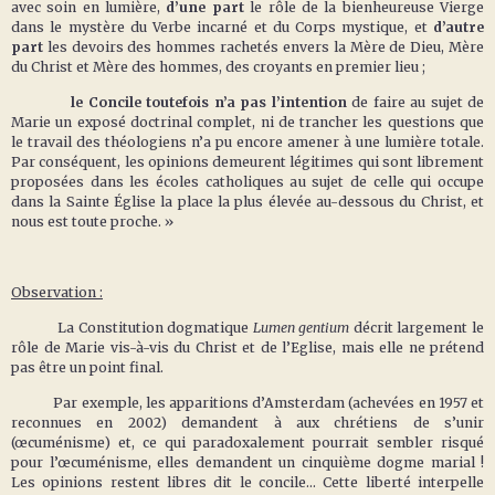
avec soin en lumière,
d’une part
le rôle de la bienheureuse Vierge
dans le mystère du Verbe incarné et du Corps mystique, et
d’autre
part
les devoirs des hommes rachetés envers la Mère de Dieu, Mère
du Christ et Mère des hommes, des croyants en premier lieu ;
le Concile toutefois n’a pas l’intention
de faire au sujet de
Marie un exposé doctrinal complet, ni de trancher les questions que
le travail des théologiens n’a pu encore amener à une lumière totale.
Par conséquent, les opinions demeurent légitimes qui sont librement
proposées dans les écoles catholiques au sujet de celle qui occupe
dans la Sainte Église la place la plus élevée au-dessous du Christ, et
nous est toute proche. »
Observation :
La Constitution dogmatique
Lumen gentium
décrit largement le
rôle de Marie vis-à-vis du Christ et de l’Eglise, mais elle ne prétend
pas être un point final.
Par exemple, les apparitions d’Amsterdam (achevées en 1957 et
reconnues en 2002) demandent à aux chrétiens de s’unir
(œcuménisme) et, ce qui paradoxalement pourrait sembler risqué
pour l’œcuménisme, elles demandent un cinquième dogme marial !
Les opinions restent libres dit le concile… Cette liberté interpelle