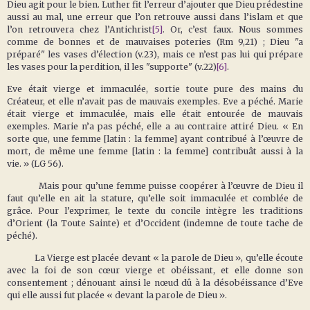
Dieu agit pour le bien. Luther fit l’erreur d’ajouter que Dieu prédestine
aussi au mal, une erreur que l’on retrouve aussi dans l’islam et que
l’on retrouvera chez l’Antichrist
[5]
. Or, c’est faux. Nous sommes
comme de bonnes et de mauvaises poteries (Rm 9,21) ; Dieu "a
préparé" les vases d’élection (v.23), mais ce n’est pas lui qui prépare
les vases pour la perdition, il les "supporte" (v.22)
[6]
.
Eve était vierge et immaculée, sortie toute pure des mains du
Créateur, et elle n’avait pas de mauvais exemples. Eve a péché. Marie
était vierge et immaculée, mais elle était entourée de mauvais
exemples. Marie n’a pas péché, elle a au contraire attiré Dieu. « En
sorte que, une femme [latin : la femme] ayant contribué à l’œuvre de
mort, de même une femme [latin : la femme] contribuât aussi à la
vie. » (LG 56).
Mais pour qu’une femme puisse coopérer à l’œuvre de Dieu il
faut qu’elle en ait la stature, qu’elle soit immaculée et comblée de
grâce. Pour l’exprimer, le texte du concile intègre les traditions
d’Orient (la Toute Sainte) et d’Occident (indemne de toute tache de
péché).
La Vierge est placée devant « la parole de Dieu », qu’elle écoute
avec la foi de son cœur vierge et obéissant, et elle donne son
consentement ; dénouant ainsi le nœud dû à la désobéissance d’Eve
qui elle aussi fut placée « devant la parole de Dieu ».