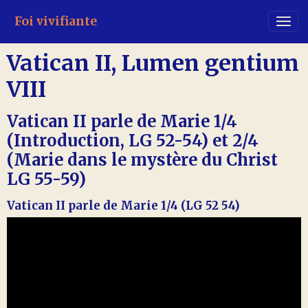
Foi vivifiante
Vatican II, Lumen gentium
VIII
Vatican II parle de Marie 1/4
(Introduction, LG 52-54) et 2/4
(Marie dans le mystère du Christ
LG 55-59)
Vatican II parle de Marie 1/4 (LG 52 54)