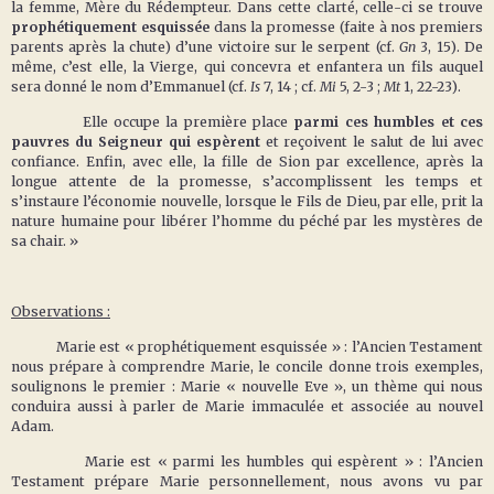
la femme, Mère du Rédempteur. Dans cette clarté, celle-ci se trouve
prophétiquement esquissée
dans la promesse (faite à nos premiers
parents après la chute) d’une victoire sur le serpent (cf.
Gn
3, 15). De
même, c’est elle, la Vierge, qui concevra et enfantera un fils auquel
sera donné le nom d’Emmanuel (cf.
Is
7, 14 ; cf.
Mi
5, 2-3 ;
Mt
1, 22-23).
Elle occupe la première place
parmi ces humbles et ces
pauvres du Seigneur qui espèrent
et reçoivent le salut de lui avec
confiance. Enfin, avec elle, la fille de Sion par excellence, après la
longue attente de la promesse, s’accomplissent les temps et
s’instaure l’économie nouvelle, lorsque le Fils de Dieu, par elle, prit la
nature humaine pour libérer l’homme du péché par les mystères de
sa chair. »
Observations :
Marie est « prophétiquement esquissée » : l’Ancien Testament
nous prépare à comprendre Marie, le concile donne trois exemples,
soulignons le premier : Marie « nouvelle Eve », un thème qui nous
conduira aussi à parler de Marie immaculée et associée au nouvel
Adam.
Marie est « parmi les humbles qui espèrent » : l’Ancien
Testament prépare Marie personnellement, nous avons vu par