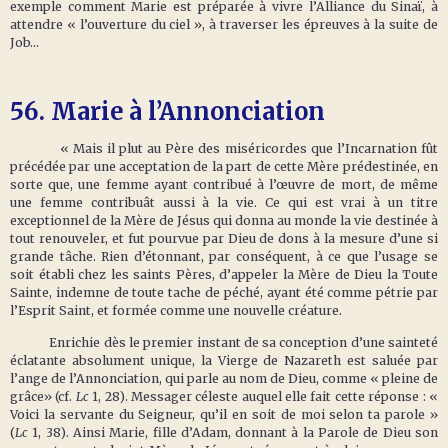
exemple comment Marie est préparée à vivre l’Alliance du Sinaï, à
attendre « l’ouverture du ciel », à traverser les épreuves à la suite de
Job…
56.
Marie à l’Annonciation
« Mais il plut au Père des miséricordes que l’Incarnation fût
précédée par une acceptation de la part de cette Mère prédestinée, en
sorte que, une femme ayant contribué à l’œuvre de mort, de même
une femme contribuât aussi à la vie. Ce qui est vrai à un titre
exceptionnel de la Mère de Jésus qui donna au monde la vie destinée à
tout renouveler, et fut pourvue par Dieu de dons à la mesure d’une si
grande tâche. Rien d’étonnant, par conséquent, à ce que l’usage se
soit établi chez les saints Pères, d’appeler la Mère de Dieu la Toute
Sainte, indemne de toute tache de péché, ayant été comme pétrie par
l’Esprit Saint, et formée comme une nouvelle créature.
Enrichie dès le premier instant de sa conception d’une sainteté
éclatante absolument unique, la Vierge de Nazareth est saluée par
l’ange de l’Annonciation, qui parle au nom de Dieu, comme « pleine de
grâce» (cf.
Lc
1, 28). Messager céleste auquel elle fait cette réponse : «
Voici la servante du Seigneur, qu’il en soit de moi selon ta parole »
(
Lc
1, 38). Ainsi Marie, fille d’Adam, donnant à la Parole de Dieu son