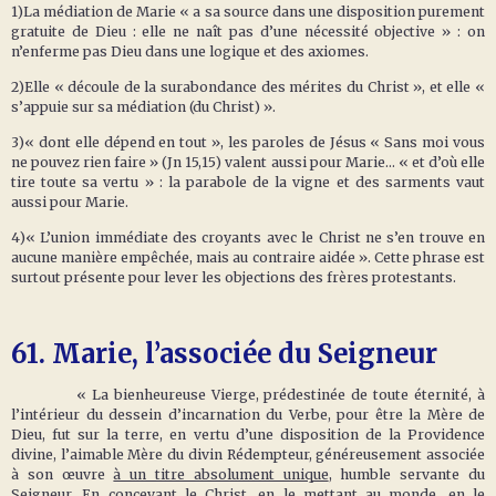
1)La médiation de Marie « a sa source dans une disposition purement
gratuite de Dieu : elle ne naît pas d’une nécessité objective » : on
n’enferme pas Dieu dans une logique et des axiomes.
2)Elle « découle de la surabondance des mérites du Christ », et elle «
s’appuie sur sa médiation (du Christ) ».
3)« dont elle dépend en tout », les paroles de Jésus « Sans moi vous
ne pouvez rien faire » (Jn 15,15) valent aussi pour Marie… « et d’où elle
tire toute sa vertu » : la parabole de la vigne et des sarments vaut
aussi pour Marie.
4)« L’union immédiate des croyants avec le Christ ne s’en trouve en
aucune manière empêchée, mais au contraire aidée ». Cette phrase est
surtout présente pour lever les objections des frères protestants.
61.
Marie, l’associée du Seigneur
« La bienheureuse Vierge, prédestinée de toute éternité, à
l’intérieur du dessein d’incarnation du Verbe, pour être la Mère de
Dieu, fut sur la terre, en vertu d’une disposition de la Providence
divine, l’aimable Mère du divin Rédempteur, généreusement associée
à son œuvre
à un titre absolument unique
, humble servante du
Seigneur. En concevant le Christ, en le mettant au monde, en le