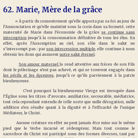
62.
Marie, Mère de la grâce
« À partir du consentement qu’elle apporta par sa foi au jour de
l’Annonciation et qu’elle maintint sous la croix dans sa fermeté, cette
maternité de Marie dans l’économie de la grâce
se continue sans
interruption
jusqu’à la consommation définitive de tous les élus. En
effet, après l’Assomption au ciel, son rôle dans le salut ne
s’interrompt pas : par
son intercession multiple
, elle continue à nous
obtenir les dons qui assurent
notre salut éternel
.
Son amour maternel
la rend attentive aux frères de son Fils
dont le pèlerinage n’est pas achevé, et qui se trouvent engagés dans
les périls et les épreuves
, jusqu’à ce qu’ils parviennent à la patrie
bienheureuse.
C’est pourquoi la bienheureuse Vierge est invoquée dans
l’Église sous les titres d’avocate, auxiliatrice, secourable, médiatrice,
tout cela cependant entendu de telle sorte que nulle dérogation, nulle
addition n’en résulte quant à la dignité et à l’efficacité de l’unique
Médiateur, le Christ.
Aucune créature en effet ne peut jamais être mise sur le même
pied que le Verbe incarné et rédempteur. Mais tout comme le
sacerdoce du Christ est participé sous des formes diverses, tant par