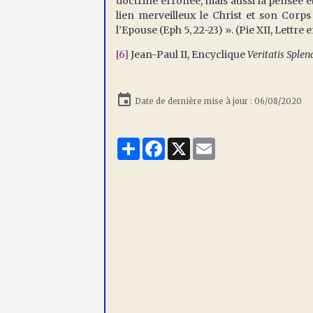
doctrine erronée, mais aussi la pensée e
lien merveilleux le Christ et son Corp
l’Epouse (Eph 5, 22-23) ». (Pie XII, Lettre
[6]
Jean-Paul II, Encyclique
Veritatis Splen
Date de dernière mise à jour : 06/08/2020
Partager
Facebook
X
Email