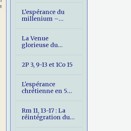
n
t
L’espérance du
millenium –
Réponse aux
objections
La Venue
glorieuse du
Christ expliquée
aux jeunes
2P 3, 9-13 et 1Co 15
L'espérance
chrétienne en 5
points
Rm 11, 13-17 : La
réintégration du
peuple hébreu