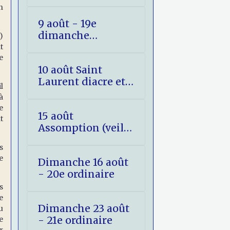
(fête)
n
9 août - 19e
dimanche
)
ordinaire
t
e
10 août Saint
Laurent diacre et
l
martyr
à
e
15 août
t
Assomption (veille
et jour)
s
e
Dimanche 16 août
- 20e ordinaire
s
e
Dimanche 23 août
u
- 21e ordinaire
e