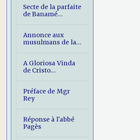
Secte de la parfaite
de Banamé
(Bénin) -
éléments de
Annonce aux
réponse
musulmans de la
Venue glorieuse
du Christ
A Gloriosa Vinda
de Cristo
(imprimatur)
Préface de Mgr
Rey
Réponse à l'abbé
Pagès