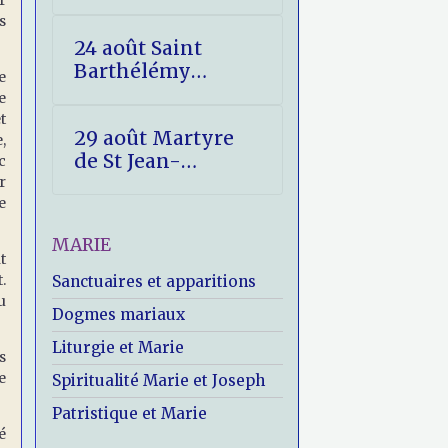
r
s
24 août Saint
Barthélémy
e
(Nathanaël)
e
t
29 août Martyre
,
de St Jean-
c
Baptiste
r
e
MARIE
t
.
Sanctuaires et apparitions
u
Dogmes mariaux
Liturgie et Marie
s
e
Spiritualité Marie et Joseph
Patristique et Marie
é