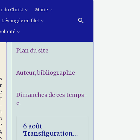
r du Christ
Marie
 L'évangile en filet
 volonté
Plan du site
Auteur, bibliographie
s
r
e
Dimanches de ces temps-
t
ci
-
t
n
e
6 août
,
Transfiguration
s