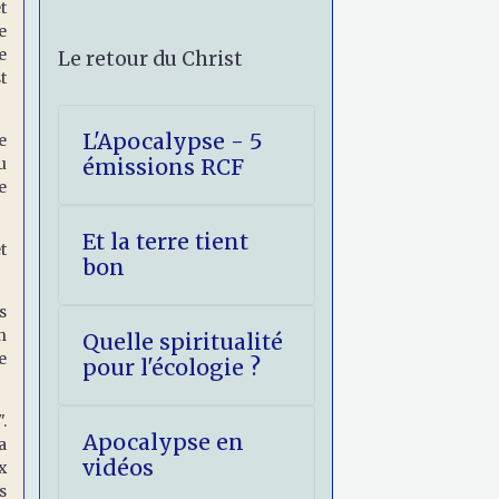
t
e
e
Le retour du Christ
t
L'Apocalypse - 5
e
u
émissions RCF
e
Et la terre tient
t
bon
s
n
Quelle spiritualité
e
pour l'écologie ?
.
Apocalypse en
a
vidéos
x
s