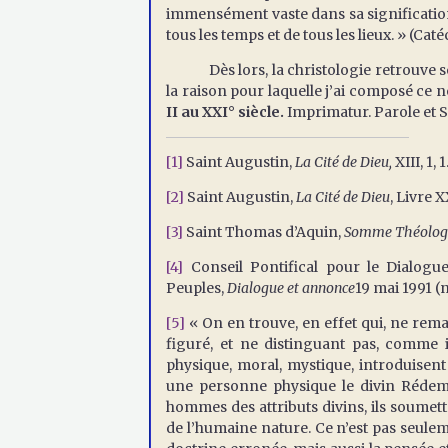
immensément vaste dans sa signification
tous les temps et de tous les lieux. » (Cat
Dès lors, la christologie retrouve son 
la raison pour laquelle j’ai composé ce n
II au XXI° siècle.
Imprimatur. Parole et S
[1]
Saint Augustin,
La Cité de Dieu,
XIII, 1, 1
[2]
Saint Augustin,
La Cité de Dieu
, Livre XX
[3]
Saint Thomas d’Aquin,
Somme Théolog
[4]
Conseil Pontifical pour le Dialogue
Peuples,
Dialogue et annonce
19 mai 1991 (n
[5]
« On en trouve, en effet qui, ne rema
figuré, et ne distinguant pas, comme i
physique, moral, mystique, introduisent
une personne physique le divin Rédemp
hommes des attributs divins, ils soumett
de l’humaine nature. Ce n’est pas seulem