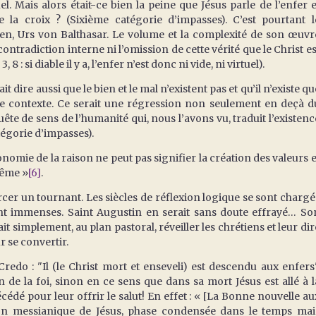
el. Mais alors était-ce bien la peine que Jésus parle de l’enfer e
la croix ? (Sixième catégorie d’impasses). C’est pourtant l
en, Urs von Balthasar. Le volume et la complexité de son œuvr
ontradiction interne ni l’omission de cette vérité que le Christ es
8 : si diable il y a, l’enfer n’est donc ni vide, ni virtuel).
dire aussi que le bien et le mal n’existent pas et qu’il n’existe qu
le contexte. Ce serait une régression non seulement en deçà d
ête de sens de l’humanité qui, nous l’avons vu, traduit l’existenc
tégorie d’impasses).
mie de la raison ne peut pas signifier la création des valeurs e
même »
[6]
.
 un tournant. Les siècles de réflexion logique se sont chargé
sont immenses. Saint Augustin en serait sans doute effrayé… So
ait simplement, au plan pastoral, réveiller les chrétiens et leur dir
r se convertir.
 "Il (le Christ mort et enseveli) est descendu aux enfers"
e la foi, sinon en ce sens que dans sa mort Jésus est allé à l
cédé pour leur offrir le salut! En effet : « [La Bonne nouvelle au
ion messianique de Jésus, phase condensée dans le temps mai