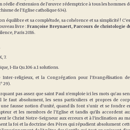
 réelle d’extension de l’œuvre rédemptrice à tous les hommes d
échisme de l’Eglise catholique 634).
équilibre et sa complétude, sa cohérence et sa simplicité ! C’es
ouveau livre :
Françoise Breynaert, Parcours de christologie d
ilence, Paris 2016.
.
, 7.
ique,
I-IIa Qu.106 a.1 solutions.
 Inter-religieux, et la Congrégation pour l’Evangélisation de
° 29).
rquant pas assez que saint Paul n’emploie ici les mots qu’au sen
l le faut absolument, les sens particuliers et propres de corp
 une fausse notion d’unité, quand ils font s’unir et se fondre e
teur et les membres de l’Eglise et tandis qu’ils accordent au
ent le Christ Notre-Seigneur aux erreurs et à l’inclination au ma
ent la foi et la doctrine des Pères qui répudient absolument cett