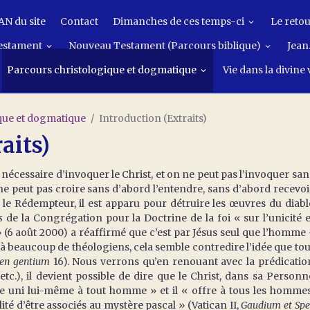
N du site
Contact
Dimanches de ces temps-ci
Le retou
estament
Nouveau Testament (Parcours biblique)
Jean.
Parcours christologique et dogmatique
Vie dans la divine
que et dogmatique
Introduction (Extraits)
aits)
écessaire d’invoquer le Christ, et on ne peut pas l’invoquer san
n ne peut pas croire sans d’abord l’entendre, sans d’abord recevoi
t le Rédempteur, il est apparu pour détruire les œuvres du diabl
s
de la Congrégation pour la Doctrine de la foi « sur l’unicité e
 » (6 août 2000) a réaffirmé que c’est par Jésus seul que l’homme 
à beaucoup de théologiens, cela semble contredire l’idée que tou
en gentium
16). Nous verrons qu’en renouant avec la prédicatio
tc.), il devient possible de dire que le Christ, dans sa Personn
te uni lui-même à tout homme » et il « offre à tous les hommes
ité d’être associés au mystère pascal » (Vatican II,
Gaudium et Spe