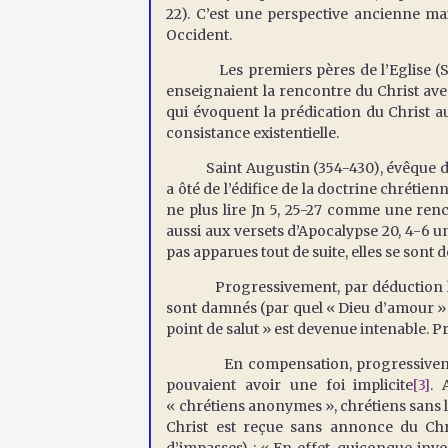
22). C’est une perspective ancienne mai
Occident.
Les premiers pères de l’Eglise (Saint
enseignaient la rencontre du Christ ave
qui évoquent la prédication du Christ au
consistance existentielle.
Saint Augustin (354-430), évêque d’Hi
a ôté de l’édifice de la doctrine chrétienn
ne plus lire Jn 5, 25-27 comme une renc
aussi aux versets d’Apocalypse 20, 4-6 u
pas apparues tout de suite, elles se sont d
Progressivement, par déduction logiq
sont damnés (par quel « Dieu d’amour » 
point de salut » est devenue intenable. 
En compensation, progressivement, 
pouvaient avoir une foi implicite
[3]
. 
« chrétiens anonymes », chrétiens sans le
Christ est reçue sans annonce du Chr