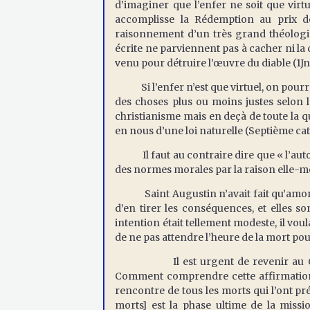
d’imaginer que l’enfer ne soit que virtu
accomplisse la Rédemption au prix de 
raisonnement d’un très grand théologi
écrite ne parviennent pas à cacher ni la c
venu pour détruire l’œuvre du diable (1Jn 3, 
Si l’enfer n’est que virtuel, on pourrait 
des choses plus ou moins justes selon 
christianisme mais en deçà de toute la qu
en nous d’une loi naturelle (Septième ca
Il faut au contraire dire que « l’autono
des normes morales par la raison elle-
Saint Augustin n’avait fait qu’amorcer
d’en tirer les conséquences, et elles 
intention était tellement modeste, il voul
de ne pas attendre l’heure de la mort pou
Il est urgent de revenir au Credo :
Comment comprendre cette affirmation d
rencontre de tous les morts qui l’ont pré
morts] est la phase ultime de la miss