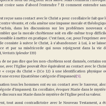
voquera le nom du Seigneur sera sauvé. Mais comment l’invoque
nt croire sans d’abord l’entendre ? Et comment entendre san
çue sans contact avec le Christ a pour corollaire le fait que l
encontre vivante, et cela amène une impasse morale et théologiqu
 Parfois, dans les discussions sur les problèmes nouveaux e
mbler que la morale chrétienne soit en elle-même trop difficile
sible à mettre en pratique. C’est faux, car, pour l’exprimer ave
le consiste à suivre le Christ, à s’abandonner à Lui, à se laisse
ce et par sa miséricorde qui nous rejoignent dans la vie d
I,
Veritatis Splendor
119)
ne pas dire que les non-chrétiens sont damnés, certains on
e, avec l’Eglise pouvait être équivalent au contact avec le Christ
 « corps du Christ » (1Co 12) à une identification physique o
 est une erreur (Quatrième catégorie d’impasses)
[5]
.
on tous les hommes ont eu un contact avec le Sauveur, alor
atégorie d’impasses). En corollaire, évoquer Marie dans le mystèr
le discours sur Marie dans le mystère de l’Eglise perd sa valeur.
t aussi contradictoire avec le Nouveau Testament, a ét