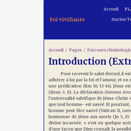
Accueil
PLA
Foi vivifiante
Ancien T
Accueil
Pages
Parcours christologi
Introduction (Extr
Pour recevoir le salut éternel, il est n
adhérer à lui par la foi et l’amour, et o
une prédication (Rm 10, 13-14). Jésus es
(1Jean 3, 8). La déclaration
Dominus Iesu
l’universalité salvifique de Jésus-Christ
que tout homme- est sauvé. Et pourtant, 
homme peut être sauvé (Vatican II,
Lum
lumineuse de Jésus aux morts (Jn 5, 25 e
divine incarnée, « s’est en quelque sor
d’une façon que Dieu connaît, la possibil