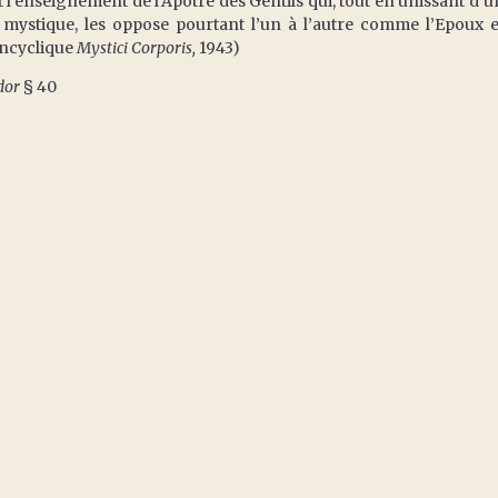
t l’enseignement de l’Apôtre des Gentils qui, tout en unissant d’u
s mystique, les oppose pourtant l’un à l’autre comme l’Epoux e
 encyclique
Mystici Corporis,
1943)
dor
§ 40