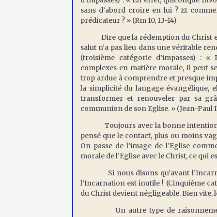
d’impasses) : « En effet, quiconque in
sans d’abord croire en lui ? Et comme
prédicateur ? » (Rm 10, 13-14)
Dire que la rédemption du Christ est re
salut n’a pas lieu dans une véritable r
(troisième catégorie d’impasses) : «
complexes en matière morale, il peut se
trop ardue à comprendre et presque impos
la simplicité du langage évangélique, el
transformer et renouveler par sa grâ
communion de son Eglise. » (Jean-Paul I
Toujours avec la bonne intention de 
pensé que le contact, plus ou moins vagu
On passe de l’image de l’Eglise comme
morale de l’Eglise avec le Christ, ce qui
Si nous disons qu’avant l’Incarnati
l’Incarnation est inutile ! (Cinquième c
du Christ devient négligeable. Bien vite, 
Un autre type de raisonnement, tou