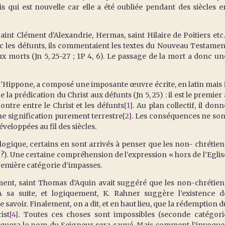
s qui est nouvelle car elle a été oubliée pendant des siècles e
 Clément d’Alexandrie, Hermas, saint Hilaire de Poitiers etc.
c les défunts, ils commentaient les textes du Nouveau Testamen
x morts (Jn 5, 25-27 ; 1P 4, 6). Le passage de la mort a donc un
ppone, a composé une imposante œuvre écrite, en latin mais i
e la prédication du Christ aux défunts (Jn 5, 25) : il est le premier 
ontre entre le Christ et les défunts
[1]
. Au plan collectif, il donn
ne signification purement terrestre
[2]
. Les conséquences ne son
éveloppées au fil des siècles.
ue, certains en sont arrivés à penser que les non- chrétien
?). Une certaine compréhension de l’expression « hors de l’Eglis
Première catégorie d’impasses.
saint Thomas d’Aquin avait suggéré que les non-chrétien
A sa suite, et logiquement, K. Rahner suggère l’existence d
 savoir. Finalement, on a dit, et en haut lieu, que la rédemption d
ist
[4]
. Toutes ces choses sont impossibles (seconde catégori