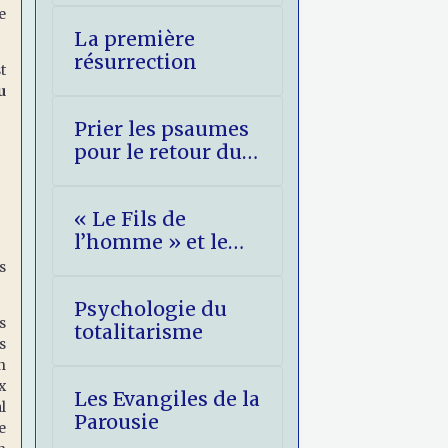
e
La première
résurrection
t
u
Prier les psaumes
pour le retour du
Christ
« Le Fils de
l’homme » et le
Christ Roi
s
Psychologie du
s
totalitarisme
s
n
x
Les Evangiles de la
l
Parousie
e