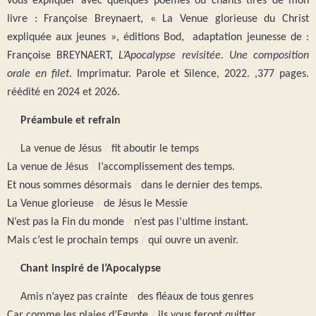
vous expliquer avec quelques poèmes ou chants tirés de mon
livre : Françoise Breynaert, « La Venue glorieuse du Christ
expliquée aux jeunes », éditions Bod, adaptation jeunesse de :
Françoise BREYNAERT,
L’Apocalypse revisitée. Une composition
orale en filet
. Imprimatur. Parole et Silence, 2022. ,377 pages.
réédité en 2024 et 2026.
Préambule et refrain
La venue de Jésus
/
fit aboutir le temps
La venue de Jésus
/
l’accomplissement des temps.
Et nous sommes désormais
/
dans le dernier des temps.
La Venue glorieuse
/
de Jésus le Messie
N’est pas la Fin du monde
/
n’est pas l’ultime instant.
Mais c’est le prochain temps
/
qui ouvre un avenir.
Chant inspiré de l’Apocalypse
Amis n’ayez pas crainte
/
des fléaux de tous genres
Car comme les plaies d’Egypte
/
ils vous feront quitter