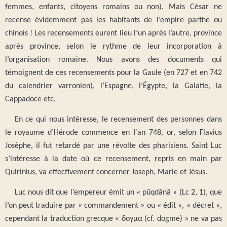
femmes, enfants, citoyens romains ou non). Mais César ne
recense évidemment pas les habitants de l’empire parthe ou
chinois ! Les recensements eurent lieu l’un après l’autre, province
après province, selon le rythme de leur incorporation à
l’organisation romaine. Nous avons des documents qui
témoignent de ces recensements pour la Gaule (en 727 et en 742
du calendrier varronien), l’Espagne, l’Égypte, la Galatie, la
Cappadoce etc.
En ce qui nous intéresse, le recensement des personnes dans
le royaume d’Hérode commence en l’an 748, or, selon Flavius
Josèphe, il fut retardé par une révolte des pharisiens. Saint Luc
s’intéresse à la date où ce recensement, repris en main par
Quirinius, va effectivement concerner Joseph, Marie et Jésus.
Luc nous dit que l’empereur émit un « pūqdānā » (Lc 2, 1), que
l’on peut traduire par « commandement » ou « édit », « décret »,
cependant la traduction grecque « δογμα (cf. dogme) » ne va pas