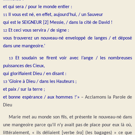
et qui sera / pour le monde entier :
Il vous est né, en effet, aujourd’hui, / un Sauveur
11
qui est le SEIGNEUR [2] Messie, / dans la cité de David !
Et ceci vous servira / de signe :
12
vous trouverez un nouveau-né enveloppé de langes / et déposé
dans une mangeoire.’
Et soudain se firent voir avec l’ange / les nombreuses
13
puissances des Cieux,
qui glorifiaient Dieu / en disant :
‘Gloire à Dieu / dans les Hauteurs ;
13
et paix / sur la terre ;
et bonne espérance / aux hommes !’
»
– Acclamons la Parole de
Dieu
Marie met au monde son fils, et présente le nouveau-né dans
une mangeoire parce qu’il n’y avait pas de place pour eux là où,
littéralement, « ils déliaient [verbe
šra
] (les bagages) » ce que