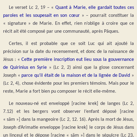
Le verset Lc 2, 19 – «
Quant à Marie, elle gardait toutes ces
paroles et les soupesait en son cœur
» – pourrait constituer la
« signature » de Marie. En effet, rien n’oblige à croire que ce
récit ait été composé par une communauté, après Pâques.
Certes, il est probable que ce soit Luc qui ait ajouté la
précision sur la date du recensement, et donc de la naissance de
Jésus : «
Cette première inscription eut lieu sous la gouvernance
de Quirinius en Syrie
» (Lc 2, 2) ainsi que la glose concernant
Joseph «
parce qu’il était de la maison et de la lignée de David
»
(Lc 2, 4), chose évidente pour les premiers témoins. Mais pour le
reste, Marie a fort bien pu composer le récit elle-même.
Le nouveau-né est enveloppé [racine krek] de langes (Lc 2,
7.12) et les bergers vont observer l’enfant déposé [racine
« sām »] dans la mangeoire (Lc 2, 12. 16). Après la mort de Jésus,
Joseph d’Arimatie enveloppe [racine krek] le corps de Jésus dans
un linceul et le dépose [racine « sām »] dans le sépulcre (Lc 23,