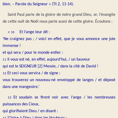
bien. – Parole du Seigneur » (Tt 2, 11-14).
Saint Paul parle de la gloire de notre grand Dieu, or, l’évangile
de cette nuit de Noël nous parle aussi de cette gloire. Écoutons :
«
Et l’ange leur dit :
10
‘Ne craignez pas ; / voici en effet, que je vous annonce une joie
immense !
et qui sera / pour le monde entier :
Il vous est né, en effet, aujourd’hui, / un Sauveur
11
qui est le SEIGNEUR [2] Messie, / dans la cité de David !
Et ceci vous servira / de signe :
12
vous trouverez un nouveau-né enveloppé de langes / et déposé
dans une mangeoire.’
Et soudain se firent voir avec l’ange / les nombreuses
13
puissances des Cieux,
qui glorifiaient Dieu / en disant :
‘Gloire à Dieu / dans les Hauteurs ;