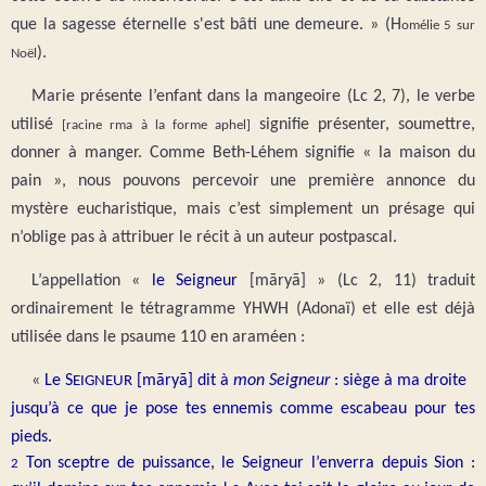
que la sagesse éternelle s'est bâti une demeure. » (H
omélie 5 sur
).
Noël
Marie présente l’enfant dans la mangeoire (Lc 2, 7), le verbe
utilisé
signifie présenter, soumettre,
[racine rma à la forme aphel]
donner à manger. Comme Beth-Léhem signifie « la maison du
pain », nous pouvons percevoir une première annonce du
mystère eucharistique, mais c’est simplement un présage qui
n’oblige pas à attribuer le récit à un auteur postpascal.
L’appellation «
le Seigneur
[māryā] » (Lc 2, 11) traduit
ordinairement le tétragramme YHWH (Adonaï) et elle est déjà
utilisée dans le psaume 110 en araméen :
«
Le
S
[māryā] dit à
mon Seigneur
: siège à ma droite
EIGNEUR
jusqu’à ce que je pose tes ennemis comme escabeau pour tes
pieds.
Ton sceptre de puissance, le Seigneur l’enverra depuis Sion :
2