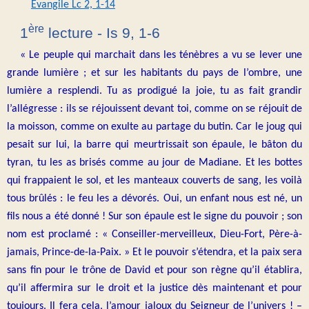
Évangile Lc 2, 1-14
ère
1
lecture - Is 9, 1-6
« Le peuple qui marchait dans les ténèbres a vu se lever une
grande lumière ; et sur les habitants du pays de l’ombre, une
lumière a resplendi. Tu as prodigué la joie, tu as fait grandir
l’allégresse : ils se réjouissent devant toi, comme on se réjouit de
la moisson, comme on exulte au partage du butin. Car le joug qui
pesait sur lui, la barre qui meurtrissait son épaule, le bâton du
tyran, tu les as brisés comme au jour de Madiane. Et les bottes
qui frappaient le sol, et les manteaux couverts de sang, les voilà
tous brûlés : le feu les a dévorés. Oui, un enfant nous est né, un
fils nous a été donné ! Sur son épaule est le signe du pouvoir ; son
nom est proclamé : « Conseiller-merveilleux, Dieu-Fort, Père-à-
jamais, Prince-de-la-Paix. » Et le pouvoir s’étendra, et la paix sera
sans fin pour le trône de David et pour son règne qu’il établira,
qu’il affermira sur le droit et la justice dès maintenant et pour
toujours. Il fera cela, l’amour jaloux du Seigneur de l’univers ! –