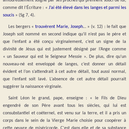
amoureusement soigné par ses proches qui prennent souci de lui,
comme dit l’Écriture : «
J’ai été élevé dans les langes et parmi les
soucis
» (Sg 7, 4).
Les bergers «
trouvèrent Marie, Joseph
… » (v. 12) : le fait que
Joseph soit nommé en second indique qu’il n’est pas le père et
que l’enfant a été conçu virginalement, c’est un signe de la
divinité de Jésus qui est justement désigné par l’Ange comme
« un Sauveur qui est le Seigneur Messie ». De plus, dire qu’un
nouveau-né est enveloppé de langes, c’est donner un détail
évident et l’on s’attendrait à cet autre détail, tout aussi normal,
que l’enfant soit lavé. L’absence de cet autre détail pourrait
suggérer la naissance virginale.
Saint Léon le grand, pape, enseigne : « le Fils de Dieu
engendré de son Père avant tous les siècles, qui lui est
consubstantiel et coéternel, est venu sur la terre, et il a pris un
corps dans le sein de la Vierge Marie choisie pour coopérer à
cette oeuvre de miséricorde. C'est dans elle et de sa substance