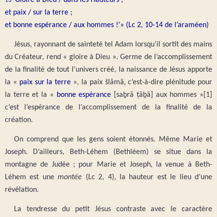
13
et paix / sur la terre ;
et bonne espérance / aux hommes !’
»
(Lc 2, 10-14 de l’araméen)
Jésus, rayonnant de sainteté tel Adam lorsqu’il sortit des mains
du Créateur, rend « gloire à Dieu ». Germe de l’accomplissement
de la finalité de tout l’univers créé, la naissance de Jésus apporte
la «
paix sur la terre
», la paix šlāmā, c’est-à-dire plénitude pour
la terre et la «
bonne espérance
[saḇrā ṭāḇā] aux hommes »[1]
c’est l’espérance d
e l’accomplissement de la finalité de la
création.
On comprend que les gens soient étonnés. Même Marie et
Joseph. D’ailleurs, Beth-Léhem (Bethléem) se situe dans la
montagne de Judée ; pour Marie et Joseph, la venue à Beth-
Léhem est une
montée
(Lc 2, 4), la hauteur est le lieu d’une
révélation.
La tendresse du petit Jésus contraste avec le caractère