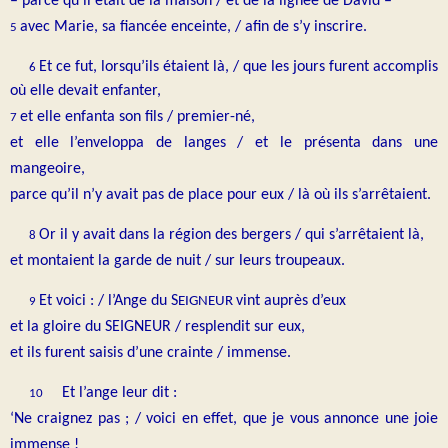
– parce qu’il était de la maison / et de la lignée de David –
avec Marie, sa fiancée enceinte, / afin de s’y inscrire.
5
Et ce fut, lorsqu’ils étaient là, / que les jours furent accomplis
6
où elle devait enfanter,
et elle enfanta son fils / premier-né,
7
et elle l’enveloppa de langes / et le présenta dans une
mangeoire,
parce qu’il n’y avait pas de place pour eux / là où ils s’arrêtaient.
Or il y avait dans la région des bergers / qui s’arrêtaient là,
8
et montaient la garde de nuit / sur leurs troupeaux.
Et voici : / l’Ange du S
vint auprès d’eux
EIGNEUR
9
et la gloire du SEIGNEUR / resplendit sur eux,
et ils furent saisis d’une crainte / immense.
Et l’ange leur dit :
10
‘Ne craignez pas ; / voici en effet, que je vous annonce une joie
immense !