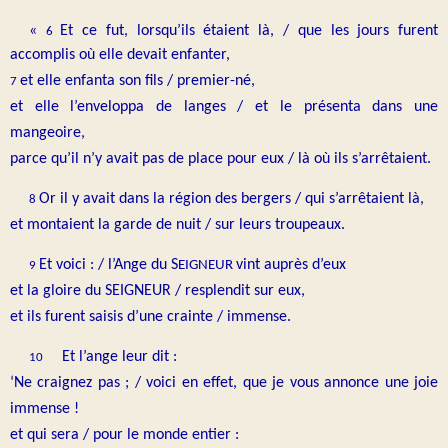
«
Et ce fut, lorsqu’ils étaient là, / que les jours furent
6
accomplis où elle devait enfanter,
et elle enfanta son fils / premier-né,
7
et elle l’enveloppa de langes / et le présenta dans une
mangeoire,
parce qu’il n’y avait pas de place pour eux / là où ils s’arrêtaient.
Or il y avait dans la région des bergers / qui s’arrêtaient là,
8
et montaient la garde de nuit / sur leurs troupeaux.
Et voici : / l’Ange du S
vint auprès d’eux
EIGNEUR
9
et la gloire du SEIGNEUR / resplendit sur eux,
et ils furent saisis d’une crainte / immense.
Et l’ange leur dit :
10
‘Ne craignez pas ; / voici en effet, que je vous annonce une joie
immense !
et qui sera / pour le monde entier :