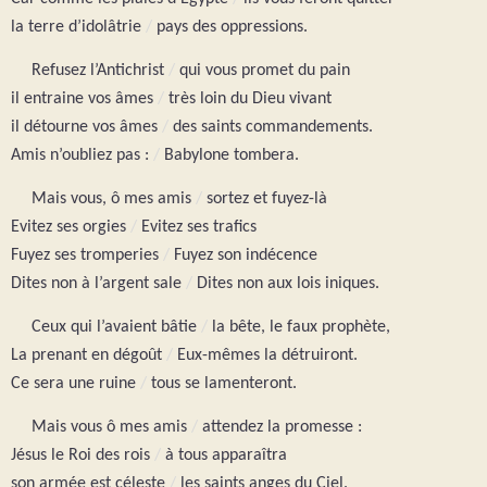
la terre d’idolâtrie
/
pays des oppressions.
Refusez l’Antichrist
/
qui vous promet du pain
il entraine vos âmes
/
très loin du Dieu vivant
il détourne vos âmes
/
des saints commandements.
Amis n’oubliez pas :
/
Babylone tombera.
Mais vous, ô mes amis
/
sortez et fuyez-là
Evitez ses orgies
/
Evitez ses trafics
Fuyez ses tromperies
/
Fuyez son indécence
Dites non à l’argent sale
/
Dites non aux lois iniques.
Ceux qui l’avaient bâtie
/
la bête, le faux prophète,
La prenant en dégoût
/
Eux-mêmes la détruiront.
Ce sera une ruine
/
tous se lamenteront.
Mais vous ô mes amis
/
attendez la promesse :
Jésus le Roi des rois
/
à tous apparaîtra
son armée est céleste
/
les saints anges du Ciel.