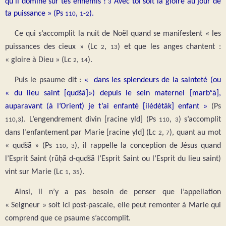
qu’il domine sur tes ennemis !
Avec toi soit la gloire au jour de
3
ta puissance »
(Ps
,
-
).
110
1
2
Ce qui s’accomplit la nuit de Noël quand se manifestent « les
puissances des cieux » (Lc
,
) et que les anges chantent :
2
13
« gloire à Dieu » (Lc
,
).
2
14
Puis le psaume dit :
« dans les splendeurs de la sainteté (ou
« du lieu saint [qudšā]») depuis le sein maternel [marbᶜā],
auparavant (à l’Orient) je t’ai enfanté [ilédétāk] enfant »
(Ps
,
). L’engendrement divin [racine yld] (Ps
,
) s’accomplit
110
3
110
3
dans l’enfantement par Marie [racine yld] (Lc
,
), quant au mot
2
7
« qudšā » (Ps
,
), il rappelle la conception de Jésus quand
110
3
l’Esprit Saint (rūḥā d-qudšā l’Esprit Saint ou l’Esprit du lieu saint)
vint sur Marie (Lc
,
).
1
35
Ainsi, il n’y a pas besoin de penser que l’appellation
« Seigneur » soit ici post-pascale, elle peut remonter à Marie qui
comprend que ce psaume s’accomplit.