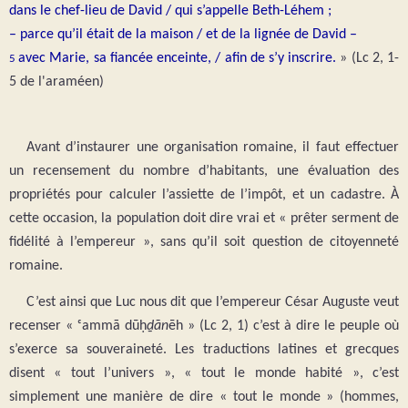
dans le chef-lieu de David / qui s’appelle Beth-Léhem ;
– parce qu’il était de la maison / et de la lignée de David –
avec Marie, sa fiancée enceinte, / afin de s’y inscrire.
» (Lc 2, 1-
5
5 de l'araméen)
Avant d’instaurer une organisation romaine, il faut effectuer
un recensement du nombre d’habitants, une évaluation des
propriétés pour calculer l’assiette de l’impôt, et un cadastre. À
cette occasion, la population doit dire vrai et « prêter serment de
fidélité à l’empereur », sans qu’il soit question de citoyenneté
romaine.
C’est ainsi que Luc nous dit que l’empereur César Auguste veut
recenser « ᶜammā dūḥ
ḏān
ēh » (Lc 2, 1) c’est à dire le peuple où
s’exerce sa souveraineté. Les traductions latines et grecques
disent « tout l’univers », « tout le monde habité », c’est
simplement une manière de dire « tout le monde » (hommes,