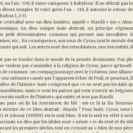
, en l’an -539, il entre vainqueur à Babylone. Il ne détruit pas le
les divers temples. Et voici qu’en l’an - 538, il autorise le retour de
Esdras 1, 2-7).
que centralisé avec un dieu lumière, appelé « Mazdâ » (ou « Ahur
osmique, un dieu unique mais abstrait, un principe régissan
plus petit dénominateur commun qui permet aux moralistes d
niser, etc... En conséquence, aux yeux de Cyrus, tout le monde doi
aute qui soit. Les autres sont des retardataires, une fois initiés, il
lent pas se fondre dans le moule de la pensée dominante. Pas plu
s ne veulent pas s’assimiler à la religion de Cyrus, parce qu’Israël 
ien de commun : un compagnonnage avec le Créateur, une Allianc
e une mémoire cassée par l’apparent échec de l’exil, et pourtant, il
ître de l’histoire. Isaïe comprend que ce ne sont pas les Juifs qu
u mazdéisme, mais ce sont les païens qui vont s’ouvrir au Seigneur
ouverain maître de l’histoire, qui existe, et non pas Mazdâ.
au pays où ils lui fourniront du blé : est-ce là la fin heureus
victoire de ce Dieu abstrait : Mazda ? Pour Isaïe, Cyrus, sans l
5) et Adonaï (YHWH) est le seul Dieu : il est le seul en effet à avoi
sormais on dira que les idoles sont « néant » (« du vent et du vid
e durant les premiers siècles, tout en croyant au « Dieu de nos père