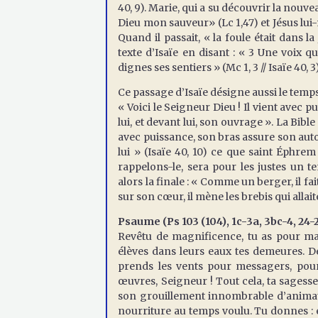
40, 9). Marie, qui a su découvrir la nouvea
Dieu mon sauveur» (Lc 1,47) et Jésus lui-mê
Quand il passait, « la foule était dans la
texte d’Isaïe en disant : « 3 Une voix 
dignes ses sentiers » (Mc 1, 3 // Isaïe 40, 3)
Ce passage d’Isaïe désigne aussi le temps
« Voici le Seigneur Dieu ! Il vient avec pu
lui, et devant lui, son ouvrage ». La Bibl
avec puissance, son bras assure son autor
lui » (Isaïe 40, 10) ce que saint Éphrem
rappelons-le, sera pour les justes un t
alors la finale : « Comme un berger, il fa
sur son cœur, il mène les brebis qui allaite
Psaume (Ps 103 (104), 1c-3a, 3bc-4, 24-2
Revêtu de magnificence, tu as pour man
élèves dans leurs eaux tes demeures. Des
prends les vents pour messagers, pour 
œuvres, Seigneur ! Tout cela, ta sagesse l
son grouillement innombrable d’animaux 
nourriture au temps voulu. Tu donnes : e