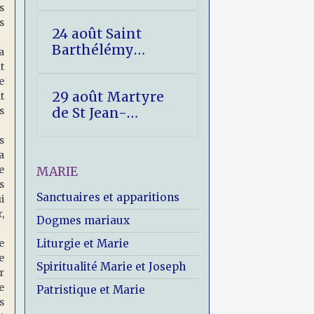
s
s
24 août Saint
Barthélémy
a
(Nathanaël)
t
e
29 août Martyre
t
s
de St Jean-
Baptiste
s
a
e
MARIE
s
Sanctuaires et apparitions
i
,
Dogmes mariaux
e
Liturgie et Marie
e
Spiritualité Marie et Joseph
r
e
Patristique et Marie
s