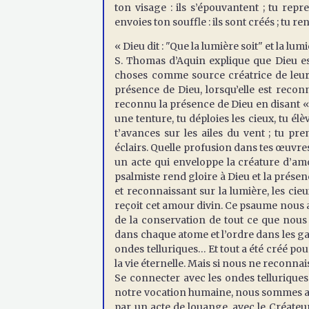
ton visage : ils s’épouvantent ; tu repr
envoies ton souffle : ils sont créés ; tu re
« Dieu dit : "Que la lumière soit" et la lum
S. Thomas d’Aquin explique que Dieu est 
choses comme source créatrice de leur ê
présence de Dieu, lorsqu’elle est reconn
reconnu la présence de Dieu en disant 
une tenture, tu déploies les cieux, tu él
t’avances sur les ailes du vent ; tu pr
éclairs. Quelle profusion dans tes œuvres
un acte qui enveloppe la créature d’amo
psalmiste rend gloire à Dieu et la prése
et reconnaissant sur la lumière, les cieux
reçoit cet amour divin. Ce psaume nous a
de la conservation de tout ce que nous v
dans chaque atome et l’ordre dans les ga
ondes telluriques… Et tout a été créé po
la vie éternelle. Mais si nous ne reconn
Se connecter avec les ondes telluriques 
notre vocation humaine, nous sommes appe
par un acte de louange, avec le Créateur.