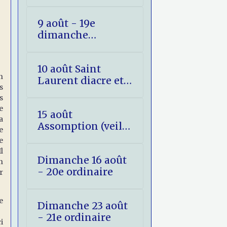
(fête)
9 août - 19e
dimanche
ordinaire
10 août Saint
n
Laurent diacre et
s
martyr
s
e
15 août
a
Assomption (veille
e
et jour)
e
l
Dimanche 16 août
n
- 20e ordinaire
r
e
Dimanche 23 août
- 21e ordinaire
i