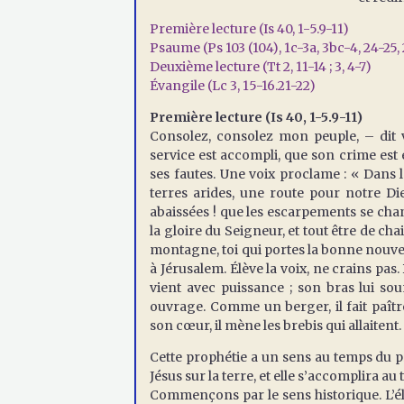
Première lecture (Is 40, 1-5.9-11)
Psaume (Ps 103 (104), 1c-3a, 3bc-4, 24-25,
Deuxième lecture (Tt 2, 11-14 ; 3, 4-7)
Évangile (Lc 3, 15-16.21-22)
Première lecture (Is 40, 1-5.9-11)
Consolez, consolez mon peuple, – dit
service est accompli, que son crime est 
ses fautes. Une voix proclame : « Dans l
terres arides, une route pour notre Di
abaissées ! que les escarpements se chan
la gloire du Seigneur, et tout être de c
montagne, toi qui portes la bonne nouvell
à Jérusalem. Élève la voix, ne crains pas. D
vient avec puissance ; son bras lui soum
ouvrage. Comme un berger, il fait paîtr
son cœur, il mène les brebis qui allaiten
Cette prophétie a un sens au temps du pr
Jésus sur la terre, et elle s’accomplira a
Commençons par le sens historique. L’éli