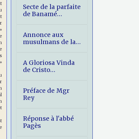
t
Secte de la parfaite
u
de Banamé
t
(Bénin) -
r
éléments de
»
Annonce aux
réponse
e
musulmans de la
n
Venue glorieuse
e
du Christ
s
A Gloriosa Vinda
»
de Cristo
u
(imprimatur)
r
n
Préface de Mgr
l
Rey
n
t
Réponse à l'abbé
t
Pagès
e