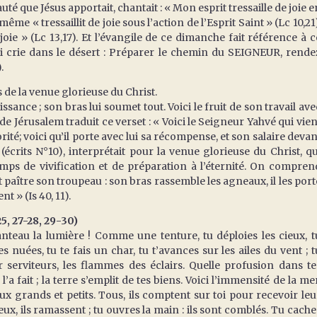
uté que Jésus apportait, chantait : « Mon esprit tressaille de joie e
me « tressaillit de joie sous l’action de l’Esprit Saint » (Lc 10,21)
 joie » (Lc 13,17). Et l’évangile de ce dimanche fait référence à c
qui crie dans le désert : Préparer le chemin du SEIGNEUR, rende
.
 de la venue glorieuse du Christ.
issance ; son bras lui soumet tout. Voici le fruit de son travail ave
e de Jérusalem traduit ce verset : « Voici le Seigneur Yahvé qui vien
ité; voici qu’il porte avec lui sa récompense, et son salaire devan
 (écrits N°10), interprétait pour la venue glorieuse du Christ, qu
emps de vivification et de préparation à l’éternité. On compren
it paître son troupeau : son bras rassemble les agneaux, il les port
nt » (Is 40, 11).
5, 27-28, 29-30)
teau la lumière ! Comme une tenture, tu déploies les cieux, t
 nuées, tu te fais un char, tu t’avances sur les ailes du vent ; t
serviteurs, les flammes des éclairs. Quelle profusion dans te
’a fait ; la terre s’emplit de tes biens. Voici l’immensité de la mer
grands et petits. Tous, ils comptent sur toi pour recevoir leu
ux, ils ramassent ; tu ouvres la main : ils sont comblés. Tu cache