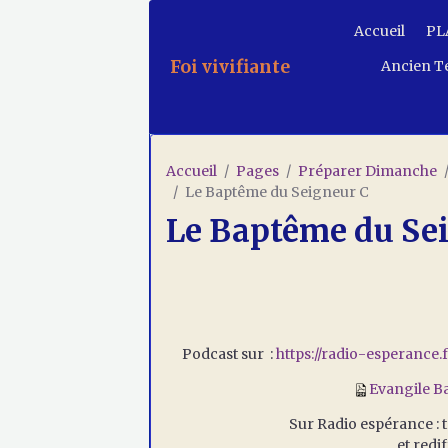
Accueil
PLA
Foi vivifiante
Ancien T
Accueil
Pages
Préparer Dimanche
Le Baptême du Seigneur C
Le Baptême du Se
Podcast sur :
https://radio-esperance
Evangile B
Sur Radio espérance : t
et redi