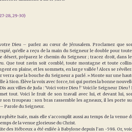
 27-28, 29-30)
 votre Dieu – parlez au cœur de Jérusalem. Proclamez que so
expié, qu’elle a reçu de la main du Seigneur le double pour toute
e désert, préparez le chemin du Seigneur ; tracez droit, dans le
eu. Que tout ravin soit comblé, toute montagne et toute collin
gent en plaine, et les sommets, en large vallée ! Alors se révéler
hair verra que la bouche du Seigneur a parlé. » Monte sur une haut
e à Sion. Élève la voix avec force, toi qui portes la bonne nouvell
is aux villes de Juda : ‘Voici votre Dieu !’ Voici le Seigneur Dieu ! I
et tout. Voici le fruit de son travail avec lui, et devant lui, so
e son troupeau : son bras rassemble les agneaux, il les porte su
t. – Parole du Seigneur.
ophète Isaïe, mais elle s’accomplit aussi au temps de la venue d
u temps de la venue glorieuse du Christ.
te des Hébreux a été exilée à Babylone depuis l’an -598. Or, voic