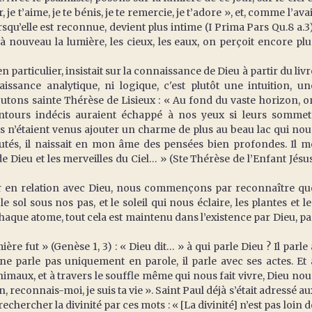
je t’aime, je te bénis, je te remercie, je t’adore », et, comme l’avai
squ’elle est reconnue, devient plus intime (I Prima Pars Qu.8 a.3)
à nouveau la lumière, les cieux, les eaux, on perçoit encore plu
 particulier, insistait sur la connaissance de Dieu à partir du livr
issance analytique, ni logique, c'est plutôt une intuition, un
outons sainte Thérèse de Lisieux : « Au fond du vaste horizon, o
ntours indécis auraient échappé à nos yeux si leurs sommet
ts n’étaient venus ajouter un charme de plus au beau lac qui nou
utés, il naissait en mon âme des pensées bien profondes. Il m
Dieu et les merveilles du Ciel… » (Ste Thérèse de l’Enfant Jésus
r en relation avec Dieu, nous commençons par reconnaître qu
ol sous nos pas, et le soleil qui nous éclaire, les plantes et le
aque atome, tout cela est maintenu dans l’existence par Dieu, pa
mière fut » (Genèse 1, 3) : « Dieu dit… » à qui parle Dieu ? Il parle 
e parle pas uniquement en parole, il parle avec ses actes. Et 
 animaux, et à travers le souffle même qui nous fait vivre, Dieu nou
ition, reconnais-moi, je suis ta vie ». Saint Paul déjà s’était adressé au
chercher la divinité par ces mots : « [La divinité] n’est pas loin d