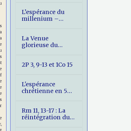
u
L’espérance du
millenium –
Réponse aux
s
objections
a
La Venue
a
e
glorieuse du
u
Christ expliquée
s
aux jeunes
t
2P 3, 9-13 et 1Co 15
e
f
e
L'espérance
e
chrétienne en 5
e
points
s
r
Rm 11, 13-17 : La
réintégration du
e
peuple hébreu
,
t