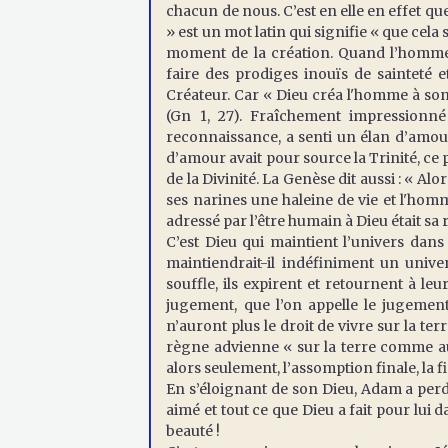
chacun de nous. C’est en elle en effet que
» est un mot latin qui signifie « que cela s
moment de la création. Quand l’homme
faire des prodiges inouïs de sainteté e
Créateur. Car « Dieu créa l'homme à son 
(Gn 1, 27). Fraîchement impressionné 
reconnaissance, a senti un élan d’amour 
d’amour avait pour source la Trinité, ce
de la Divinité. La Genèse dit aussi : « Al
ses narines une haleine de vie et l'homme
adressé par l’être humain à Dieu était s
C’est Dieu qui maintient l’univers dans
maintiendrait-il indéfiniment un univer
souffle, ils expirent et retournent à le
jugement, que l’on appelle le jugemen
n’auront plus le droit de vivre sur la te
règne advienne « sur la terre comme au C
alors seulement, l’assomption finale, la 
En s’éloignant de son Dieu, Adam a perdu
aimé et tout ce que Dieu a fait pour lui d
beauté !