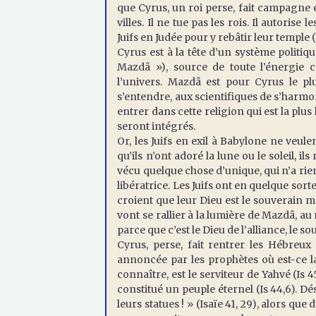
que Cyrus, un roi perse, fait campagne et
villes. Il ne tue pas les rois. Il autorise 
Juifs en Judée pour y rebâtir leur temple (
Cyrus est à la tête d’un système politi
Mazdâ »), source de toute l’énergie c
l’univers. Mazdâ est pour Cyrus le 
s’entendre, aux scientifiques de s’harmo
entrer dans cette religion qui est la plus h
seront intégrés.
Or, les Juifs en exil à Babylone ne veu
qu’ils n’ont adoré la lune ou le soleil, il
vécu quelque chose d’unique, qui n’a r
libératrice. Les Juifs ont en quelque sort
croient que leur Dieu est le souverain ma
vont se rallier à la lumière de Mazdâ, a
parce que c’est le Dieu de l’alliance, le s
Cyrus, perse, fait rentrer les Hébreux 
annoncée par les prophètes où est-ce la 
connaître, est le serviteur de Yahvé (Is 4
constitué un peuple éternel (Is 44,6). Dé
leurs statues ! » (Isaïe 41, 29), alors qu