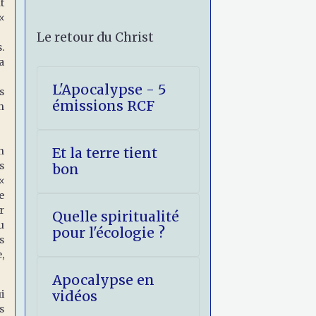
t
«
Le retour du Christ
.
a
L'Apocalypse - 5
s
émissions RCF
n
n
Et la terre tient
s
bon
«
e
r
Quelle spiritualité
u
pour l'écologie ?
s
,
Apocalypse en
i
vidéos
s