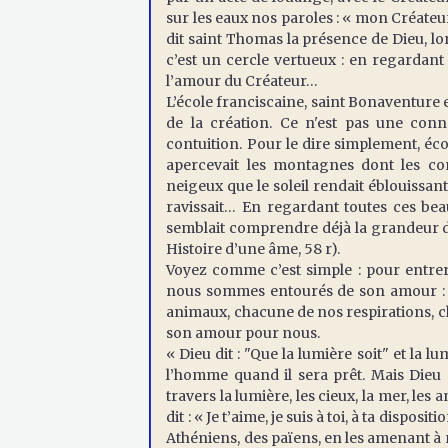
sur les eaux nos paroles : « mon Créateur, 
dit saint Thomas la présence de Dieu, lor
c’est un cercle vertueux : en regardant 
l’amour du Créateur…
L’école franciscaine, saint Bonaventure en
de la création. Ce n'est pas une conna
contuition. Pour le dire simplement, éc
apercevait les montagnes dont les co
neigeux que le soleil rendait éblouissan
ravissait… En regardant toutes ces bea
semblait comprendre déjà la grandeur de 
Histoire d’une âme, 58 r).
Voyez comme c’est simple : pour entre
nous sommes entourés de son amour : le s
animaux, chacune de nos respirations, ch
son amour pour nous.
« Dieu dit : "Que la lumière soit" et la lu
l’homme quand il sera prêt. Mais Dieu n
travers la lumière, les cieux, la mer, les
dit : « Je t’aime, je suis à toi, à ta dispos
Athéniens, des païens, en les amenant à re