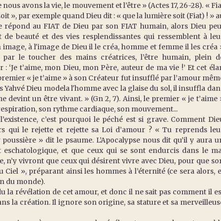
 nous avons la vie, le mouvement et l’être » (Actes 17, 26-28). « Fia
oit », par exemple quand Dieu dit : « que la lumière soit (Fiat) ! » a
 répond au FIAT de Dieu par son FIAT humain, alors Dieu peu
t de beauté et des vies resplendissantes qui ressemblent à leu
image, à l'image de Dieu il le créa, homme et femme il les créa 
par le toucher des mains créatrices, l’être humain, plein d
: ‘Je t’aime, mon Dieu, mon Père, auteur de ma vie !’ Et cet éla
 premier « je t’aime » à son Créateur fut insufflé par l’amour mêm
ors Yahvé Dieu modela l'homme avec la glaise du sol, il insuffla dan
 devint un être vivant. » (Gn 2, 7). Ainsi, le premier « je t’aime 
a respiration, son rythme cardiaque, son mouvement...
 l’existence, c’est pourquoi le péché est si grave. Comment Die
s qui le rejette et rejette sa Loi d’amour ? « Tu reprends leu
ur poussière » dit le psaume. L’Apocalypse nous dit qu’il y aura u
t eschatologique, et que ceux qui se sont endurcis dans le ma
rre, n’y vivront que ceux qui désirent vivre avec Dieu, pour que so
iel », préparant ainsi les hommes à l’éternité (ce sera alors, e
fin du monde).
 la révélation de cet amour, et donc il ne sait pas comment il es
ans la création. Il ignore son origine, sa stature et sa merveilleus