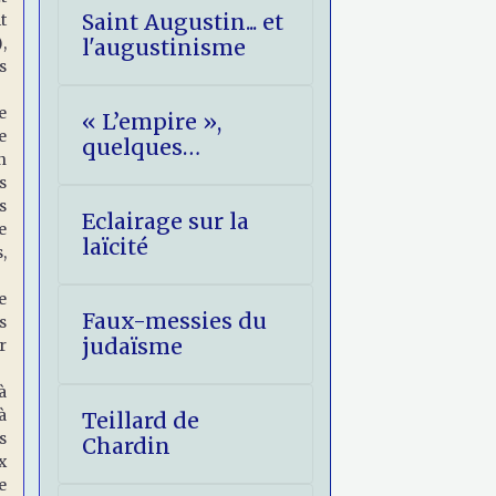
Saint Augustin... et
t
,
l'augustinisme
s
e
« L’empire »,
e
quelques
n
réflexions
s
eschatologiques.
s
Eclairage sur la
e
laïcité
,
e
Faux-messies du
s
judaïsme
r
à
à
Teillard de
s
Chardin
x
e