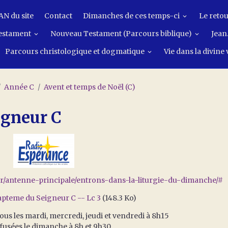
N du site
Contact
Dimanches de ces temps-ci
Le retou
estament
Nouveau Testament (Parcours biblique)
Jean.
Parcours christologique et dogmatique
Vie dans la divine
Année C
Avent et temps de Noël (C)
igneur C
.fr/antenne-principale/entrons-dans-la-liturgie-du-dimanche/#
apteme du Seigneur C -- Lc 3
(148.3 Ko)
ous les mardi, mercredi, jeudi et vendredi à 8h15
ffusées le dimanche à 8h et 9h30.