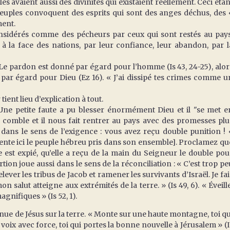
es avaient aussi des divinités qui existaient réellement. Ceci étan
peuples convoquent des esprits qui sont des anges déchus, des 
ment.
considérés comme des pécheurs par ceux qui sont restés au pays
à la face des nations, par leur confiance, leur abandon, par l
 Le pardon est donné par égard pour l’homme (Is 43, 24-25), alor
par égard pour Dieu (Ez 16). « J’ai dissipé tes crimes comme u
tient lieu d’explication à tout.
 Une petite faute a pu blesser énormément Dieu et il "se met e
comble et il nous fait rentrer au pays avec des promesses plu
dans le sens de l’exigence : vous avez reçu double punition ! 
ente ici le peuple hébreu pris dans son ensemble]. Proclamez qu
 est expié, qu’elle a reçu de la main du Seigneur le double pou
ortion joue aussi dans le sens de la réconciliation : « C’est trop pe
ever les tribus de Jacob et ramener les survivants d’Israël. Je fai
 salut atteigne aux extrémités de la terre. » (Is 49, 6). « Éveille
magnifiques » (Is 52, 1).
enue de Jésus sur la terre. « Monte sur une haute montagne, toi qu
 voix avec force, toi qui portes la bonne nouvelle à Jérusalem » (I