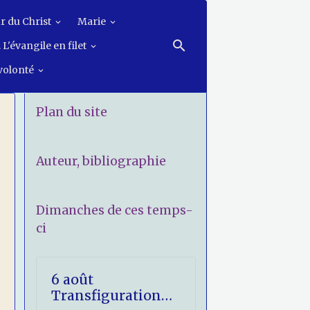
r du Christ
Marie
 L'évangile en filet
 volonté
Plan du site
Auteur, bibliographie
Dimanches de ces temps-
ci
6 août
Transfiguration