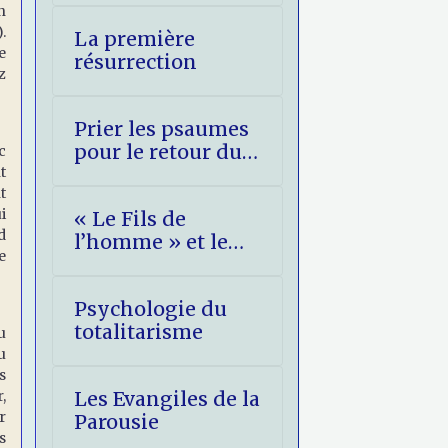
n
.
La première
e
résurrection
z
Prier les psaumes
pour le retour du
c
t
Christ
t
i
« Le Fils de
d
l’homme » et le
e
Christ Roi
Psychologie du
totalitarisme
u
u
s
,
Les Evangiles de la
r
Parousie
s