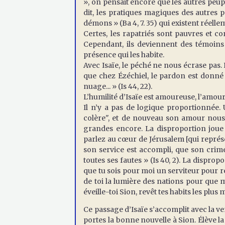
», on pensait encore que les autres peupl
dit, les pratiques magiques des autres 
démons » (Ba 4, 7. 35) qui existent réelle
Certes, les rapatriés sont pauvres et 
Cependant, ils deviennent des témoins 
présence qui les habite.
Avec Isaïe, le péché ne nous écrase pas.
que chez Ézéchiel, le pardon est donné 
nuage... » (Is 44, 22).
L’humilité d’Isaïe est amoureuse, l’amour 
Il n’y a pas de logique proportionnée.
colère", et de nouveau son amour nous 
grandes encore. La disproportion joue 
parlez au cœur de Jérusalem [qui représ
son service est accompli, que son crime
toutes ses fautes » (Is 40, 2). La disprop
que tu sois pour moi un serviteur pour rel
de toi la lumière des nations pour que mon
éveille-toi Sion, revêt tes habits les plus 
Ce passage d’Isaïe s’accomplit avec la v
portes la bonne nouvelle à Sion. Élève la