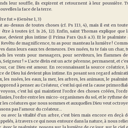
ends leur souffle, ils expirent et retournent à leur poussière. T
nouvelles la face de la terre.
ière fut » (Genèse 1, 3)
au-dessus de toutes choses (cf. Ps 113, 4), mais il est en toute
tre à toutes (cf. Is 26, 12). Enfin, saint Thomas explique que l
ue, devient plus intime (I Prima Pars Qu.8 a.3). Et le psalmiste 
« Revêtu de magnificence, tu as pour manteau la lumière ! Comm
èves dans leurs eaux tes demeures. Des nuées, tu te fais un char, t
ends les vents pour messagers, pour serviteurs, les flammes de
, Seigneur ! » L’acte divin est un acte pérenne, permanent, et c’es
ur, car Dieu est amour. En reconnaissant la source créatrice, l
nce de Dieu lui devient plus intime. En posant son regard admirati
, les nuées, les eaux, la mer, les arbres, les animaux, le psalmist
pprend à penser au Créateur, c’est lui qui est la cause primordial
oyons, c’est lui qui maintient l’ordre des choses créées, l’ordr
laxies, l’ordre entre les micro-organismes du sol, et le rythme de
ur les créatures que nous sommes et auxquelles Dieu veut octroye
aissons pas l’amour du créateur…
ou avec la vitalité d’un arbre, c’est bien mais encore en deçà d
lés, à travers ce qui nous entoure dans la nature, à nous relier
 Avec le psalmiste, posons sur la lumière de ce jour, sur le ciel e