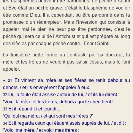
les blasphèmes peuvent être pardonnés. Le péché d’Adam
et Éve était un péché grave, c’était le blasphème de vouloir
être comme Dieu. Il a cependant pu être pardonné dans la
promesse d’un rédempteur. Mais l’inversion qui consiste à
appeler mal le bien ne peut pas être pardonnée, c’est le
péché qui sera celui de l’Antichrist et qui est préparé au long
des siècles par chaque péché contre l’Esprit Saint.
La troisième perle forme un contraste par sa douceur, la
mère et les frères ne veulent pas saisir Jésus, mais le font
appeler.
«
Et vinrent sa mère et ses frères se tenir debout au
31
dehors, / et ils envoyèrent l’appeler à eux.
Or, la foule était assise autour de lui, / et ils lui dirent :
32
‘Voici ta mère et tes frères, dehors / qui te cherchent !’
Et il répondit / et leur dit :
33
‘Qui est ma mère, / et qui sont mes frères ?’
Et il regarda ceux qui étaient assis auprès de lui, / et dit :
34
‘Voici ma mère, / et voici mes frères ;