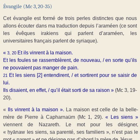
Évangile (Mc 3, 20-35)
Cet évangile est formé de trois perles distinctes que nous
allons écouter dans ma traduction depuis l’araméen (ce sont
les évêques irakiens qui parlent d’araméen, les
universitaires français parlent de syriaque).
«
Et ils vinrent à la maison.
3, 20
Et les foules se rassemblèrent, de nouveau, / en sorte qu’ils
ne pouvaient pas manger de pain.
Et les siens [2]
entendirent, / et sortirent pour se saisir de
21
lui.
Ils disaient, en effet, / qu’il était sorti de sa raison »
(Mc 3, 19-
20).
«
Ils vinrent à la maison ».
La maison est celle de la belle-
mère de Pierre à Capharnaüm (Mc 1, 29).
« Les siens »
viennent de Nazareth.
Le mot pour les désigner,
«
ḥyānaw les siens, sa parenté, ses familiers », n’est pas le
mot « parent » et ne désigne pas d’abord la mère de Jésus.