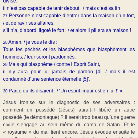
divisé,
il n’est pas capable de tenir debout : / mais c’est sa fin !
Personne n’est capable d’entrer dans la maison d’un fort,
27
/ et de ravir ses affaires,
s’il n’a, d’abord, ligoté le fort ; / et alors il pillera sa maison !
Amen, / je vous le dis :
28
Tous les péchés et les blasphèmes que blasphèment les
hommes, / leur seront pardonnés.
Mais qui blasphème / contre l’Esprit Saint,
29
il n’y aura pour lui jamais de pardon [4]
, / mais il est
condamné d’une sentence éternelle [5]
’.
Parce qu’ils disaient : / ‘Un esprit impur est en lui !’ »
30
Jésus ironise sur le diagnostic de ses adversaires :
comment un possédé (Jésus) aurait-il libéré un autre
possédé (le démoniaque) ? Il serait trop beau qu’une guerre
civile s’engage au sein même du camp de Satan. Et le
« royaume » du mal tient encore. Jésus évoque ensuite le