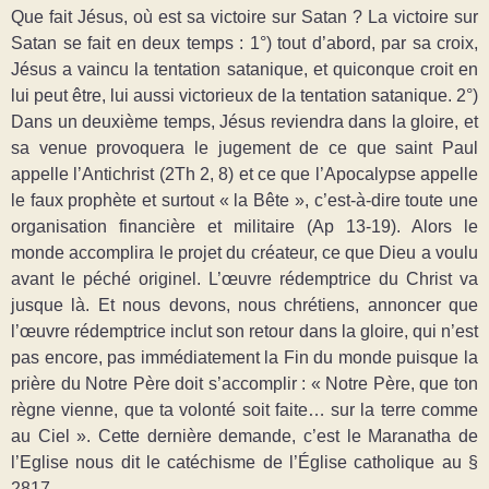
Que fait Jésus, où est sa victoire sur Satan ? La victoire sur
Satan se fait en deux temps : 1°) tout d’abord, par sa croix,
Jésus a vaincu la tentation satanique, et quiconque croit en
lui peut être, lui aussi victorieux de la tentation satanique. 2°)
Dans un deuxième temps, Jésus reviendra dans la gloire, et
sa venue provoquera le jugement de ce que saint Paul
appelle l’Antichrist (2Th 2, 8) et ce que l’Apocalypse appelle
le faux prophète et surtout « la Bête », c’est-à-dire toute une
organisation financière et militaire (Ap 13-19). Alors le
monde accomplira le projet du créateur, ce que Dieu a voulu
avant le péché originel. L’œuvre rédemptrice du Christ va
jusque là. Et nous devons, nous chrétiens, annoncer que
l’œuvre rédemptrice inclut son retour dans la gloire, qui n’est
pas encore, pas immédiatement la Fin du monde puisque la
prière du Notre Père doit s’accomplir : « Notre Père, que ton
règne vienne, que ta volonté soit faite… sur la terre comme
au Ciel ». Cette dernière demande, c’est le Maranatha de
l’Eglise nous dit le catéchisme de l’Église catholique au §
2817.