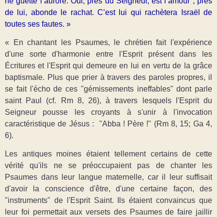
ne guette l’aurore. Oui, près du Seigneur, est l’amour ; près
de lui, abonde le rachat. C’est lui qui rachètera Israël de
toutes ses fautes. »
« En chantant les Psaumes, le chrétien fait l'expérience
d'une sorte d'harmonie entre l'Esprit présent dans les
Écritures et l'Esprit qui demeure en lui en vertu de la grâce
baptismale. Plus que prier à travers des paroles propres, il
se fait l'écho de ces "gémissements ineffables" dont parle
saint Paul (cf. Rm 8, 26), à travers lesquels l'Esprit du
Seigneur pousse les croyants à s'unir à l'invocation
caractéristique de Jésus : "Abba ! Père !" (Rm 8, 15; Ga 4,
6).
Les antiques moines étaient tellement certains de cette
vérité qu'ils ne se préoccupaient pas de chanter les
Psaumes dans leur langue maternelle, car il leur suffisait
d'avoir la conscience d'être, d'une certaine façon, des
"instruments" de l'Esprit Saint. Ils étaient convaincus que
leur foi permettait aux versets des Psaumes de faire jaillir