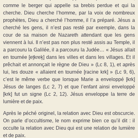
comme le berger qui appelle sa brebis perdue et qui la
cherche. Dieu cherche l’homme, par la voix de nombreux
prophètes, Dieu a cherché l’homme, il l’a préparé. Jésus a
cherché les gens, il n’est pas resté par exemple, dans la
cour de sa maison de Nazareth attendant que les gens
viennent à lui. Il n’est pas non plus resté assis au Temple, il
a parcouru la Galilée, il a parcouru la Judée… « Jésus allait
en tournée [eṯkreḵ] dans les villes et dans les villages. Et il
prêchait et annonçait le règne de Dieu » (Lc 8, 1), et après
lui, les douze « allaient en tournée [racine krk] » (Lc 9, 6),
c’est le même verbe que lorsque Marie a enveloppé [krk]
Jésus de langes (Lc 2, 7) et que l’enfant ainsi enveloppé
[krk] fut un signe (Lc 2, 12). Jésus enveloppe la terre de
lumière et de paix.
Après le péché originel, la relation avec Dieu est obscurcie.
On parle d’occultisme, le nom exprime bien ce qu’il dit : il
occulte la relation avec Dieu qui est une relation de lumière
et de paix.