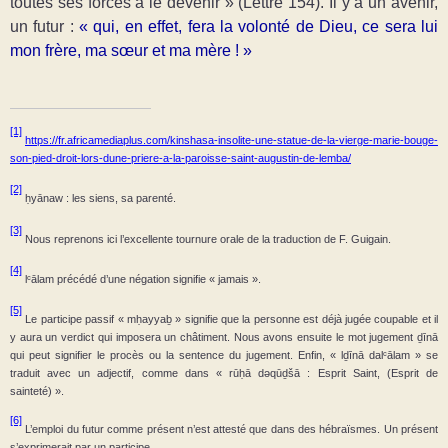
toutes ses forces à le devenir » (Lettre 154). Il y a un avenir,
un futur :
« qui, en effet, fera la volonté de Dieu, ce sera lui
mon frère, ma sœur et ma mère ! »
[1]
https://fr.africamediaplus.com/kinshasa-insolite-une-statue-de-la-vierge-marie-bouge-
son-pied-droit-lors-dune-priere-a-la-paroisse-saint-augustin-de-lemba/
[2]
ḥyānaw : les siens, sa parenté.
[3]
Nous reprenons ici l’excellente tournure orale de la traduction de F. Guigain.
[4]
lᶜālam précédé d’une négation signifie « jamais ».
[5]
Le participe passif « mḥayyaḇ » signifie que la personne est déjà jugée coupable et il
y aura un verdict qui imposera un châtiment. Nous avons ensuite le mot jugement ḏīnā
qui peut signifier le procès ou la sentence du jugement. Enfin, « lḏīnā dalᶜālam » se
traduit avec un adjectif, comme dans « rūḥā dəqūḏšā : Esprit Saint, (Esprit de
sainteté) ».
[6]
L’emploi du futur comme présent n’est attesté que dans des hébraïsmes. Un présent
s’exprimerait par un participe.