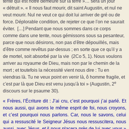
tente qui est notre demeure sur la terre »… sera un jour
« détruit ». « Il nous faut mourir, dit saint Augustin, et nul ne
veut mourir. Nul ne veut ce qui doit lui arriver de gré ou de
force. Déplorable condition, de rejeter ce que l'on ne saurait
éviter. […] Pendant que nous sommes dans ce corps
comme dans une tente, nous gémissons sous sa pesanteur,
parce que nous désirons, non pas d'être dépouillés, mais
d'être comme revêtus par-dessus ; en sorte que ce qu'il y a
de mortel, soit absorbé par la vie (2Co 5, 1). Nous voulons
arriver au royaume de Dieu, mais non par le chemin de la
mort ; et toutefois la nécessité vient nous dire : Tu en
viendras là. Tu ne veux point en venir là, ô homme fragile, et
e
c'est par là que Dieu est venu jusqu'à toi » (Augustin, 2
discours sur le psaume 30).
« Frères, l’Écriture dit : J’ai cru, c’est pourquoi j’ai parlé. Et
nous aussi, qui avons le même esprit de foi, nous croyons,
et c’est pourquoi nous parlons. Car, nous le savons, celui
qui a ressuscité le Seigneur Jésus nous ressuscitera, nous
aussi, avec Jésus, et il nous placera près de lui avec vous »