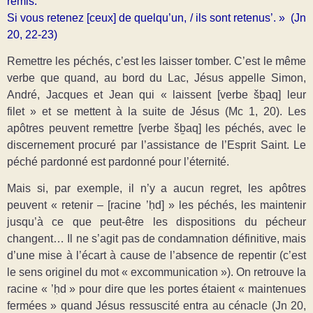
remis.
Si vous retenez [ceux] de quelqu’un, / ils sont retenus’. » (Jn
20, 22-23)
Remettre les péchés, c’est les laisser tomber. C’est le même
verbe que quand, au bord du Lac, Jésus appelle Simon,
André, Jacques et Jean qui « laissent [verbe šḇaq] leur
filet » et se mettent à la suite de Jésus (Mc 1, 20). Les
apôtres peuvent remettre [verbe šḇaq] les péchés, avec le
discernement procuré par l’assistance de l’Esprit Saint. Le
péché pardonné est pardonné pour l’éternité.
Mais si, par exemple, il n’y a aucun regret, les apôtres
peuvent « retenir – [racine ’ḥd] » les péchés, les maintenir
jusqu’à ce que peut-être les dispositions du pécheur
changent… Il ne s’agit pas de condamnation définitive, mais
d’une mise à l’écart à cause de l’absence de repentir (c’est
le sens originel du mot « excommunication »). On retrouve la
racine « ’ḥd » pour dire que les portes étaient « maintenues
fermées » quand Jésus ressuscité entra au cénacle (Jn 20,