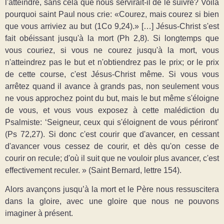
l'atteindre, sans cela que nous servirait-il de le suivre? Voilà
pourquoi saint Paul nous crie: «Courez, mais courez si bien
que vous arriviez au but (1Co 9,24).» […] Jésus-Christ s'est
fait obéissant jusqu'à la mort (Ph 2,8). Si longtemps que
vous couriez, si vous ne courez jusqu'à la mort, vous
n'atteindrez pas le but et n'obtiendrez pas le prix; or le prix
de cette course, c'est Jésus-Christ même. Si vous vous
arrêtez quand il avance à grands pas, non seulement vous
ne vous approchez point du but, mais le but même s'éloigne
de vous, et vous vous exposez à cette malédiction du
Psalmiste: ‘Seigneur, ceux qui s'éloignent de vous périront’
(Ps 72,27). Si donc c'est courir que d'avancer, en cessant
d'avancer vous cessez de courir, et dès qu'on cesse de
courir on recule; d'où il suit que ne vouloir plus avancer, c'est
effectivement reculer. » (Saint Bernard, lettre 154).
Alors avançons jusqu’à la mort et le Père nous ressuscitera
dans la gloire, avec une gloire que nous ne pouvons
imaginer à présent.