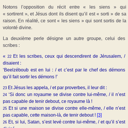
Notons l’opposition du récit entre « les siens » qui
« sortirent », et Jésus dont ils disent qu’il est « sorti » de sa
raison. En réalité, ce sont « les siens » qui sont sortis de la
volonté divine.
La deuxième perle désigne un autre groupe, celui des
scribes :
«
Et les scribes, ceux qui descendirent de Jérusalem, /
22
disaient :
‘Beelzéboub est en lui : / et c’est par le chef des démons
qu’il fait sortir les démons !’
Et Jésus les appela, / et par proverbes, il leur dit :
23
‘Si donc un royaume se divise contre lui-même, / il n’est
24
pas capable de tenir debout, ce royaume là !
Et si une maison se divise contre elle-même, / elle n’est
25
pas capable, cette maison-là, de tenir debout !
[3]
Et, si lui, Satan, s’est levé contre lui-même, / et qu’il s’est
26