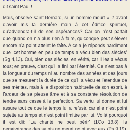
dit saint Paul !
Mais, observe saint Bernard, si un homme meurt «
avant
2
d'avoir mis la dernière main à cet édifice spirituel,
qu'adviendra-t-il de ses espérances? Car on n'est parfait
que quand on n'a plus rien à faire, quiconque peut s'élever
encore n'a point atteint le faîte. A cela je réponds hardiment
que ‘cet homme en peu de temps a vécu bien des siècles’
(Sg 4,13). Oui, bien des siècles, en vérité, car il les a vécus
tous; en preuve, c'est qu'il a fini par l'éternité. Ce n'est pas à
la longueur du temps ni au nombre des années et des jours
que se mesurent la durée de ce qu'il a vécu et l'étendue de
ses mérites, mais à la disposition habituelle de son esprit, à
l'ardeur de sa pieuse âme et à sa constante résolution de
tendre sans cesse à la perfection. Sa vertu lui donne et lui
assure tout ce que le temps lui a refusé, car elle n'est point
sujette au temps et n'est point limitée par lui. Voilà pourquoi
il est dit: ‘La charité ne peut périr’ (1Co 13,8); la
persévérance des saints ne meurt point avec eux (Ps 9,19),