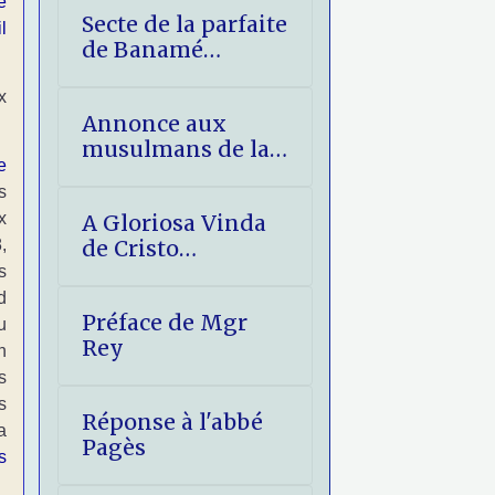
e
Secte de la parfaite
l
de Banamé
(Bénin) -
x
éléments de
Annonce aux
réponse
musulmans de la
e
Venue glorieuse
s
du Christ
x
A Gloriosa Vinda
,
de Cristo
(imprimatur)
s
d
Préface de Mgr
u
Rey
n
s
s
Réponse à l'abbé
a
Pagès
s