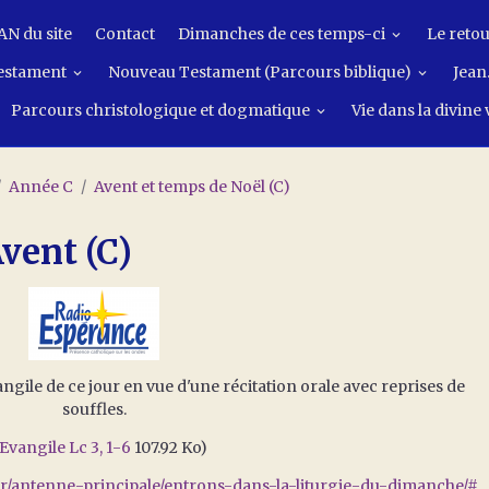
N du site
Contact
Dimanches de ces temps-ci
Le retou
estament
Nouveau Testament (Parcours biblique)
Jean.
Parcours christologique et dogmatique
Vie dans la divine
Année C
Avent et temps de Noël (C)
vent (C)
angile de ce jour en vue d'une récitation orale avec reprises de
souffles.
Evangile Lc 3, 1-6
107.92 Ko)
.fr/antenne-principale/entrons-dans-la-liturgie-du-dimanche/#