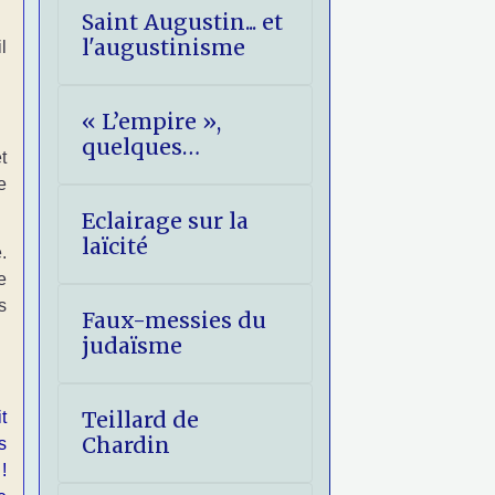
Saint Augustin... et
l'augustinisme
l
« L’empire »,
quelques
t
réflexions
e
eschatologiques.
Eclairage sur la
laïcité
.
e
s
Faux-messies du
judaïsme
Teillard de
t
Chardin
s
!