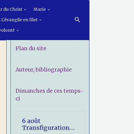
r du Christ
Marie
 L'évangile en filet
 volonté
Plan du site
Auteur, bibliographie
Dimanches de ces temps-
ci
6 août
Transfiguration