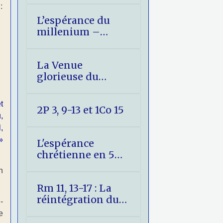
:
L’espérance du
millenium –
Réponse aux
objections
La Venue
glorieuse du
Christ expliquée
aux jeunes
t
2P 3, 9-13 et 1Co 15
,
,
»
L'espérance
chrétienne en 5
points
n
Rm 11, 13-17 : La
réintégration du
-
peuple hébreu
e