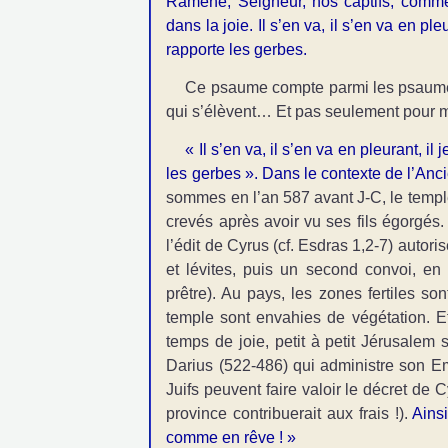
Ramène, Seigneur, nos captifs, comme
dans la joie. Il s’en va, il s’en va en pleu
rapporte les gerbes.
Ce psaume compte parmi les psaumes 
qui s’élèvent… Et pas seulement pour 
« Il s’en va, il s’en va en pleurant, il 
les gerbes ». Dans le contexte de l’Anci
sommes en l’an 587 avant J-C, le templ
crevés après avoir vu ses fils égorgés. 
l’édit de Cyrus (cf. Esdras 1,2-7) autori
et lévites, puis un second convoi, e
prêtre). Au pays, les zones fertiles s
temple sont envahies de végétation. Et 
temps de joie, petit à petit Jérusale
Darius (522-486) qui administre son Em
Juifs peuvent faire valoir le décret de 
province contribuerait aux frais !).
Ainsi
comme en rêve ! »