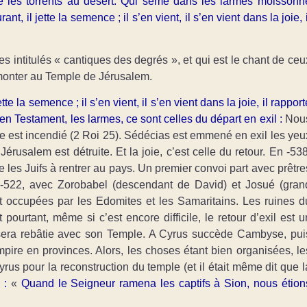
 les torrents au désert. Qui sème dans les larmes moissonn
rant, il jette la semence ; il s’en vient, il s’en vient dans la joie, i
intitulés « cantiques des degrés », et qui est le chant de ceu
monter au Temple de Jérusalem.
jette la semence ; il s’en vient, il s’en vient dans la joie, il rapport
en Testament, les larmes, ce sont celles du départ en exil :
Nou
e est incendié (2 Roi 25). Sédécias est emmené en exil les yeu
Jérusalem est détruite. Et la joie, c’est celle du retour. En -538
se les Juifs à rentrer au pays. Un premier convoi part avec prêtre
n -522, avec Zorobabel (descendant de David) et Josué (gran
ont occupées par les Edomites et les Samaritains. Les ruines d
pourtant, même si c’est encore difficile, le retour d’exil est u
m sera rebâtie avec son Temple. A Cyrus succède Cambyse, pui
pire en provinces. Alors, les choses étant bien organisées, le
Cyrus pour la reconstruction du temple (et il était même dit que l
 :
«
Quand le Seigneur ramena les captifs à Sion, nous étion