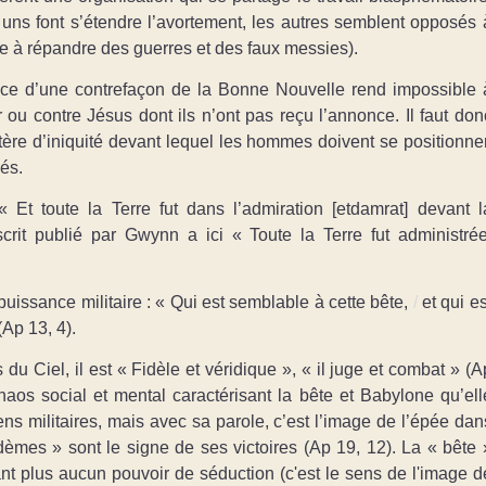
 uns font s’étendre l’avortement, les autres semblent opposés 
le à répandre des guerres et des faux messies).
e d’une contrefaçon de la Bonne Nouvelle rend impossible 
u contre Jésus dont ils n’ont pas reçu l’annonce. Il faut don
re d’iniquité devant lequel les hommes doivent se positionner
gés.
« Et toute la Terre fut dans l’admiration [
etdamrat]
devant l
rit publié par Gwynn a ici « Toute la Terre fut administrée
 puissance militaire :
« Qui est semblable à cette bête,
/
et qui es
(Ap 13, 4).
 du Ciel, il est « Fidèle et véridique », « il juge et combat » (A
haos social et mental caractérisant la bête et Babylone qu’ell
ns militaires, mais avec sa parole, c’est l’image de l’épée dan
dèmes » sont le signe de ses victoires (Ap 19, 12). La « bête 
ant plus aucun pouvoir de séduction (c'est le sens de l'image d