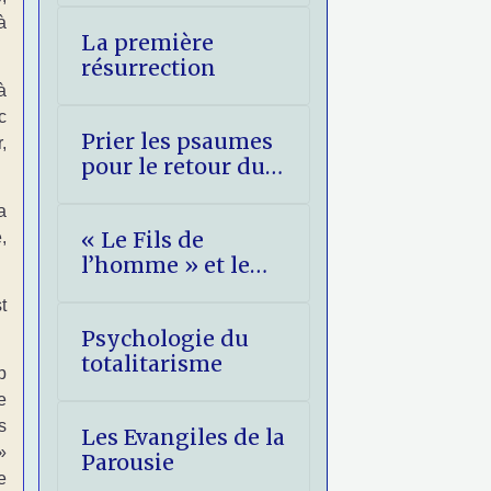
à
La première
résurrection
à
c
Prier les psaumes
,
pour le retour du
Christ
a
« Le Fils de
,
l’homme » et le
Christ Roi
t
Psychologie du
totalitarisme
p
e
s
Les Evangiles de la
»
Parousie
e