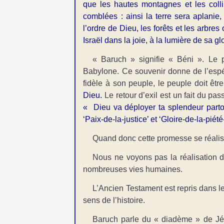
que les hautes montagnes et les colli
comblées : ainsi la terre sera aplanie,
l’ordre de Dieu, les forêts et les arbre
Israël dans la joie, à la lumière de sa g
« Baruch » signifie « Béni ». Le 
Babylone. Ce souvenir donne de l’esp
fidèle à son peuple, le peuple doit êtr
Dieu.
Le retour d’exil est un fait du pa
« Dieu va déployer ta splendeur partou
‘Paix-de-la-justice’ et ‘Gloire-de-la-piét
Quand donc cette promesse se réalise
Nous ne voyons pas la réalisation de
nombreuses vies humaines.
L’Ancien Testament est repris dans le
sens de l’histoire.
Baruch parle du « diadème » de Jér