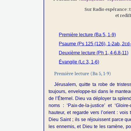
Sur Radio espérance : t
et redi
Première lecture (Ba 5, 1-9)
Psaume (Ps 125 (126), 1-2ab, 2cd-3
Deuxième lecture (Ph 1, 4-6.8-11)
Évangile (Lc 3, 1-6)
Première lecture (Ba 5, 1-9)
Jérusalem, quitte ta robe de triste
toujours, enveloppe-toi dans le manteau
de l’Éternel. Dieu va déployer ta splend
noms : ‘Paix-de-la-justice’ et ‘Gloire
hauteur, et regarde vers l’orient : voi
Dieu Saint ; ils se réjouissent parce q
les ennemis, et Dieu te les ramène, p