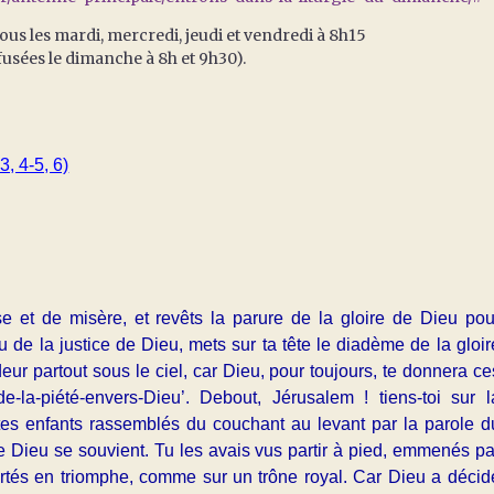
ous les mardi, mercredi, jeudi et vendredi à 8h15
ffusées le dimanche à 8h et 9h30).
, 4-5, 6)
sse et de misère, et revêts la parure de la gloire de Dieu pou
 de la justice de Dieu, mets sur ta tête le diadème de la gloir
eur partout sous le ciel, car Dieu, pour toujours, te donnera ce
-de-la-piété-envers-Dieu’. Debout, Jérusalem ! tiens-toi sur l
s tes enfants rassemblés du couchant au levant par la parole d
ue Dieu se souvient. Tu les avais vus partir à pied, emmenés pa
ortés en triomphe, comme sur un trône royal. Car Dieu a décid