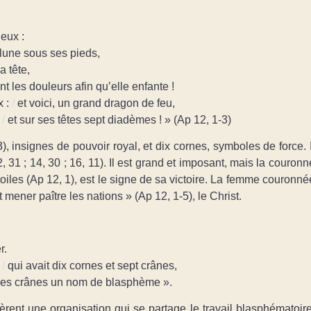
ieux :
 lune sous ses pieds,
a tête,
nt les douleurs afin qu’elle enfante !
 :
/
et voici, un grand dragon de feu,
/
et sur ses têtes sept diadèmes ! » (Ap 12, 1-3)
 insignes de pouvoir royal, et dix cornes, symboles de force. I
 31 ; 14, 30 ; 16, 11). Il est grand et imposant, mais la couronn
les (Ap 12, 1), est le signe de sa victoire. La femme couronné
 mener paître les nations » (Ap 12, 1-5), le Christ.
r.
/
qui avait dix cornes et sept crânes,
 ses crânes un nom de blasphème ».
èrent une organisation qui se partage le travail blasphématoire