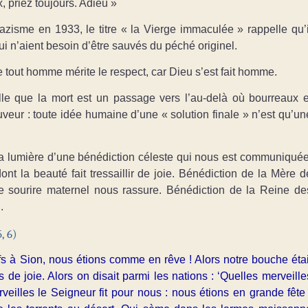
, priez toujours. Adieu »
zisme en 1933, le titre « la Vierge immaculée » rappelle qu’i
i n’aient besoin d’être sauvés du péché originel.
e tout homme mérite le respect, car Dieu s’est fait homme.
lle que la mort est un passage vers l’au-delà où bourreaux e
uveur : toute idée humaine d’une « solution finale » n’est qu’un
si la lumière d’une bénédiction céleste qui nous est communiquée
t la beauté fait tressaillir de joie. Bénédiction de la Mère d
 le sourire maternel nous rassure. Bénédiction de la Reine de
.
, 6)
s à Sion, nous étions comme en rêve ! Alors notre bouche étai
 de joie. Alors on disait parmi les nations : ‘Quelles merveille
rveilles le Seigneur fit pour nous : nous étions en grande fête 