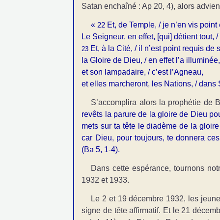
Satan enchaîné : Ap 20, 4), alors advient
«
Et, de Temple, / je n’en vis point 
22
Le Seigneur, en effet, [qui] détient tout,
Et, à la Cité, / il n’est point requis de 
23
la Gloire de Dieu, / en effet l’a illuminée
et son lampadaire, / c’est l’Agneau,
et elles marcheront, les Nations, / dans
S’accomplira alors la prophétie de 
revêts la parure de la gloire de Dieu po
mets sur ta tête le diadème de la gloire
car Dieu, pour toujours, te donnera ces 
(Ba 5, 1-4).
Dans cette espérance, tournons not
1932 et 1933.
Le 2 et 19 décembre 1932, les jeune
signe de tête affirmatif. Et le 21 décem