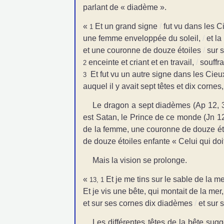
parlant de « diadème ».
«
Et un grand signe
/
fut vu dans les C
1
une femme enveloppée du soleil,
/
et la
et une couronne de douze étoiles
/
sur s
enceinte et criant et en travail,
/
souffra
2
Et fut vu un autre signe dans les Cieux
3
auquel il y avait sept têtes et dix cornes,
Le dragon a sept diadèmes (Ap 12, 3),
est Satan, le Prince de ce monde (Jn 12,
de la femme, une couronne de douze étoi
de douze étoiles enfante « Celui qui doit
Mais la vision se prolonge.
«
Et je me tins sur le sable de la me
13, 1
Et je vis une bête, qui montait de la mer,
et sur ses cornes dix diadèmes
/
et sur
Les différentes têtes de la bête sugg