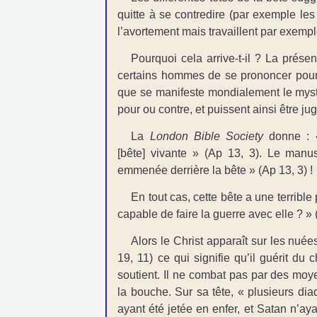
quitte à se contredire (par exemple les
l’avortement mais travaillent par exemp
Pourquoi cela arrive-t-il ? La
présenc
certains hommes de se prononcer pour o
que se manifeste mondialement le mystè
pour ou contre, et puissent ainsi être ju
La
London Bible Society
donne :
[bête] vivante » (Ap 13, 3). Le
manusc
emmenée derrière la bête » (Ap 13, 3) !
En tout cas, cette bête a une terrible
capable de faire la guerre avec elle ? » 
Alors le Christ apparaît sur les nuées
19, 11) ce qui signifie qu’il
guérit du c
soutient. Il ne combat pas par des moye
la bouche. Sur sa tête, « plusieurs dia
ayant été jetée en enfer, et Satan n’ay