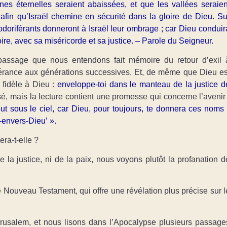
nes éternelles seraient abaissées, et que les vallées seraien
 afin qu’Israël chemine en sécurité dans la gloire de Dieu. Su
s odoriférants donneront à Israël leur ombrage ; car Dieu conduir
loire, avec sa miséricorde et sa justice. – Parole du Seigneur.
passage que nous entendons fait mémoire du retour d’exil 
érance aux générations successives. Et, de même que Dieu es
e fidèle à Dieu :
enveloppe-toi dans le manteau de la justice d
ssé, mais la lecture contient une promesse qui concerne l’avenir 
t sous le ciel, car Dieu, pour toujours, te donnera ces noms 
é-envers-Dieu’ ».
ra-t-elle ?
 la justice, ni de la paix, nous voyons plutôt la profanation d
 Nouveau Testament, qui offre une révélation plus précise sur l
usalem, et nous lisons dans l’Apocalypse plusieurs passage