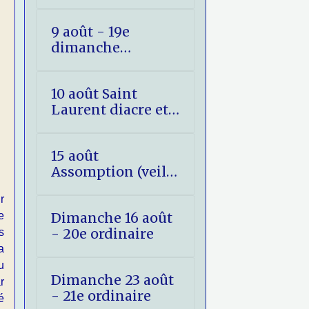
(fête)
9 août - 19e
dimanche
ordinaire
10 août Saint
Laurent diacre et
martyr
15 août
Assomption (veille
et jour)
r
e
Dimanche 16 août
- 20e ordinaire
s
a
u
Dimanche 23 août
r
- 21e ordinaire
é