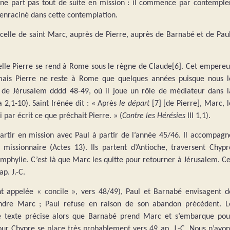
e part pas tout de suite en mission : il commence par contempler
t enraciné dans cette contemplation.
celle de saint Marc, auprès de Pierre, auprès de Barnabé et de Paul
.
uelle Pierre se rend à Rome sous le règne de Claude[6]. Cet empereu
mais Pierre ne reste à Rome que quelques années puisque nous l
 de Jérusalem dddd 48-49, où il joue un rôle de médiateur dans l
a 2,1-10). S
aint Irénée dit : « Après
le départ
[7] [de Pierre], Marc, l
i par écrit ce que prêchait Pierre. » (
Contre les Hérésies
III 1,1).
artir en mission avec Paul à partir de l’année 45/46. Il accompagn
issionnaire (Actes 13). Ils partent d’Antioche, traversent Chypr
amphylie. C’est là que Marc les quitte pour retourner à Jérusalem. Ce
p. J.-C.
t appelée « concile », vers 48/49), Paul et Barnabé envisagent d
endre Marc ; Paul refuse en raison de son abandon précédent. L
 Le texte précise alors que Barnabé prend Marc et s’embarque pou
ur Chypre se place très probablement vers 49 ap. J.-C. Nous n’avon