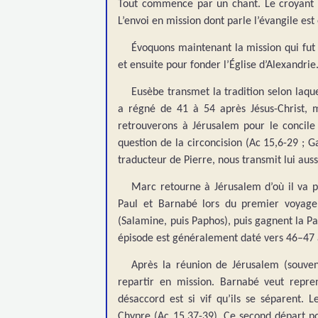
Tout commence par un chant. Le croyant n
L’envoi en mission dont parle l’évangile es
Évoquons maintenant la mission qui fut 
et ensuite pour fonder l’Église d’Alexandrie
Eusèbe transmet la tradition selon laq
a régné de 41 à 54 après Jésus-Christ, 
retrouverons à Jérusalem pour le concile
question de la circoncision (Ac 15,6-29 ; G
traducteur de Pierre,
nous transmit lui auss
Marc retourne à Jérusalem d’où il va p
Paul et Barnabé lors du premier voyage m
(Salamine, puis Paphos), puis gagnent la P
épisode est généralement daté vers 46–47 a
Après la réunion de Jérusalem (souven
repartir en mission. Barnabé veut repr
désaccord est si vif qu’ils se séparent.
Chypre (Ac 15,37-39). Ce second départ po