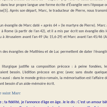
x dans leur propre langue une forme écrite d’Évangile vers l’époque o
se[5]. Après s
on
départ, Marc, le traducteur de Pierre, nous transmi
 d’un évangile de Marc daté « après 64 » (le martyre de Pierre). Marc 
 Rome (à partir de l’an 42), et il a mis par écrit son évangile dès l
nu à Jérusalem avant l’an 49 (Ac 15,6-29) et Marc avant l’an 45/46 (A
n des évangiles de Matthieu et de Luc permettent de dater l’évangil
 liturgique justifie sa composition précoce : à peine fondées, le
ent besoin. L’édition précoce en grec (avec sans doute quelque
n aussi : dans le monde gréco-romain, la mémorisation est l’affaire d
ayant besoin d’un aide-mémoire écrit.
e saint Marc
 ; ta fidélité, je l’annonce d’âge en âge. Je le dis : C’est un amour bât