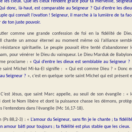
que les cieux. Que les cieux rendent grâce pour ta merveille, Seigneur
. Qui donc, là-haut, est comparable au Seigneur ? Qui d’entre les dieu
le qui connaît l’ovation ! Seigneur, il marche à la lumière de ta fac
er de ton juste pouvoir.
utier comme une grande confession de foi en la fidélité de Dieu
e. Il chante un amour éternel au moment même où l’alliance sembl
 résistance spirituelle. Le peuple pouvait être tenté d’abandonner l
aham, pour vénérer le Dieu du vainqueur. Le Dieu Marduk de Babylon
ume proclame : «
Qui d’entre les dieux est semblable au Seigneur ? 
e saint Michel Mi-ka-El signifie : « Qui est comme Dieu ? » Donc e
 au Seigneur ?
», c’est en quelque sorte saint Michel qui est présent e
’est Jésus, que saint Marc appelle, au seuil de son évangile : « l
lui dont le Nom libère et dont la puissance chasse les démons, protèg
 l’entendons dans l’évangile (Mc 16,17-18).
 (Ps 88,2-3) : «
L’amour du Seigneur, sans fin je le chante ; ta fidélité
un amour bâti pour toujours ; ta fidélité est plus stable que les cieux. 