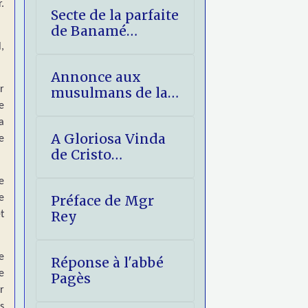
.
Secte de la parfaite
de Banamé
(Bénin) -
,
éléments de
Annonce aux
réponse
r
musulmans de la
e
Venue glorieuse
du Christ
a
A Gloriosa Vinda
e
de Cristo
(imprimatur)
e
e
Préface de Mgr
Rey
t
e
Réponse à l'abbé
e
Pagès
r
s