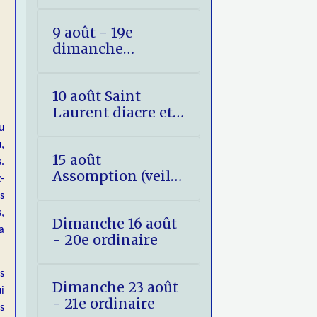
(fête)
9 août - 19e
dimanche
ordinaire
10 août Saint
Laurent diacre et
martyr
u
,
15 août
.
Assomption (veille
-
et jour)
s
,
Dimanche 16 août
a
- 20e ordinaire
s
Dimanche 23 août
i
- 21e ordinaire
s