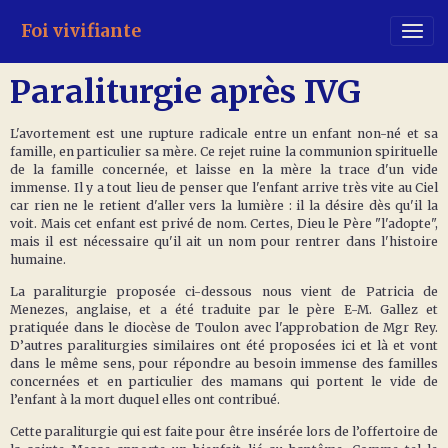
Foi vivifiante
Paraliturgie après IVG
L'avortement est une rupture radicale entre un enfant non-né et sa
famille, en particulier sa mère. Ce rejet ruine la communion spirituelle
de la famille concernée, et laisse en la mère la trace d'un vide
immense. Il y a tout lieu de penser que l'enfant arrive très vite au Ciel
car rien ne le retient d'aller vers la lumière : il la désire dès qu'il la
voit. Mais cet enfant est privé de nom. Certes, Dieu le Père "l'adopte",
mais il est nécessaire qu'il ait un nom pour rentrer dans l'histoire
humaine.
La paraliturgie proposée ci-dessous nous vient de Patricia de
Menezes, anglaise, et a été traduite par le père E-M. Gallez et
pratiquée dans le diocèse de Toulon avec l'approbation de Mgr Rey.
D’autres paraliturgies similaires ont été proposées ici et là et vont
dans le même sens, pour répondre au besoin immense des familles
concernées et en particulier des mamans qui portent le vide de
l’enfant à la mort duquel elles ont contribué.
Cette paraliturgie qui est faite pour être insérée lors de l’offertoire de