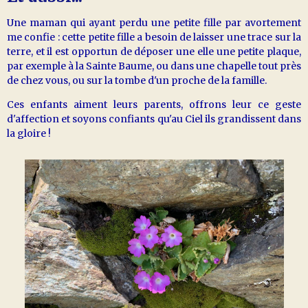
Une maman qui ayant perdu une petite fille par avortement
me confie : cette petite fille a besoin de laisser une trace sur la
terre, et il est opportun de déposer une elle une petite plaque,
par exemple à la Sainte Baume, ou dans une chapelle tout près
de chez vous, ou sur la tombe d'un proche de la famille.
Ces enfants aiment leurs parents, offrons leur ce geste
d'affection et soyons confiants qu'au Ciel ils grandissent dans
la gloire !