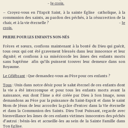
-
Je crois.
– Croyez-vous en l’Esprit Saint, à la sainte Église catholique, à la
communion des saints, au pardon des péchés, à la résurrection de la
chair, et à la vie éternelle ? -
Je
crois.
PRIERE POUR LES ENFANTS NON-N
É
S
Frères et sœurs, confions maintenant à la bonté du Dieu qui guérit,
tous ceux qui ont été gravement blessés dans leur innocence et leur
dignité; et confions à sa miséricorde les âmes des enfants morts
sans baptême afin qu’ils puissent trouver leur demeure dans son
Royaume.
Le Célébrant
: Que demandez-vous au Père pour ces enfants ?
Tous
: Unis dans notre désir pour le salut éternel de ces enfants dont
la vie a été interrompue et pour tous les enfants morts avant la
naissance, eux dont l’âme a été créée par Dieu à Son Image, nous
demandons au Père par la puissance du Saint-Esprit et dans le saint
Nom de Jésus de leur accorder la grâce d’entrer dans la Vie éternelle
et dans la Communion des Saints. Dieu Tout Puissant, regarde avec
bienveillance les âmes de ces enfants victimes innocentes des péchés
d’autrui : bénis-les et accueille-les au sein de la Sainte Famille dans
Ton Eglise.