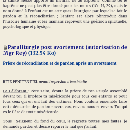
la sainte Messe apporte un bienfait lié au baptême. Comme tel le
baptême ne peut plus être donné pour les morts (1Co 15, 29), mais le
nom donné à l’enfant est un acte quasi-liturgique par lequel se fait le
pardon et la réconciliation ; l’enfant est alors réintroduit dans
l’histoire humaine et les mamans reçoivent une guérison spirituelle,
psychologique et physique.
Paraliturgie post avortement (autorisation de
Mgr Rey)
(132.54 Ko)
Prière de réconciliation et de pardon après un avortement
RITE PENITENTIEL
avant l’aspersion d’eau bénite
Le Célébrant
: Père saint, écoute la prière de ton Peuple assemblé
devant toi, il implore ta miséricorde pour tous ces enfants et pour
tous ceux qui en ont fait des victimes. Nous voulons ensemble faire
cette démarche de pardon envers eux, envers nous et envers Toi qui
es le Père de toute miséricorde.
Tous
: Seigneur, du fond du cœur, je regrette toutes mes fautes, je
demande pardon et désire réparer le mal que j’ai fait.