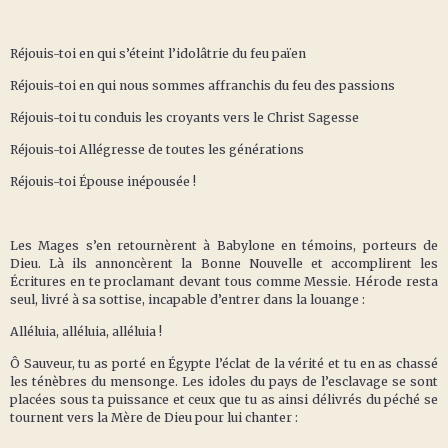
Réjouis-toi en qui s’éteint l’idolâtrie du feu païen
Réjouis-toi en qui nous sommes affranchis du feu des passions
Réjouis-toi tu conduis les croyants vers le Christ Sagesse
Réjouis-toi Allégresse de toutes les générations
Réjouis-toi Épouse inépousée !
Les Mages s’en retournèrent à Babylone en témoins, porteurs de
Dieu. Là ils annoncèrent la Bonne Nouvelle et accomplirent les
Écritures en te proclamant devant tous comme Messie. Hérode resta
seul, livré à sa sottise, incapable d’entrer dans la louange :
Alléluia, alléluia, alléluia !
Ô Sauveur, tu as porté en Égypte l’éclat de la vérité et tu en as chassé
les ténèbres du mensonge. Les idoles du pays de l’esclavage se sont
placées sous ta puissance et ceux que tu as ainsi délivrés du péché se
tournent vers la Mère de Dieu pour lui chanter :