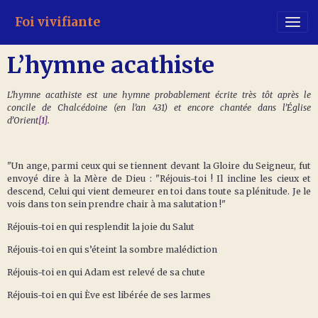
Foi vivifiante
L’hymne acathiste
L’hymne acathiste est une hymne probablement écrite très tôt après le
concile de Chalcédoine (en l’an 431) et encore chantée dans l’Église
d’Orient
[1]
.
"Un ange, parmi ceux qui se tiennent devant la Gloire du Seigneur, fut
envoyé dire à la Mère de Dieu : "Réjouis-toi ! Il incline les cieux et
descend, Celui qui vient demeurer en toi dans toute sa plénitude. Je le
vois dans ton sein prendre chair à ma salutation !"
Réjouis-toi en qui resplendit la joie du Salut
Réjouis-toi en qui s’éteint la sombre malédiction
Réjouis-toi en qui Adam est relevé de sa chute
Réjouis-toi en qui Ève est libérée de ses larmes