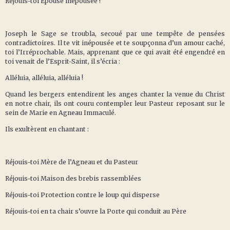
Réjouis-toi Épouse inépousée !
Joseph le Sage se troubla, secoué par une tempête de pensées
contradictoires. Il te vit inépousée et te soupçonna d’un amour caché,
toi l’Irréprochable. Mais, apprenant que ce qui avait été engendré en
toi venait de l’Esprit-Saint, il s’écria :
Alléluia, alléluia, alléluia !
Quand les bergers entendirent les anges chanter la venue du Christ
en notre chair, ils ont couru contempler leur Pasteur reposant sur le
sein de Marie en Agneau Immaculé.
Ils exultèrent en chantant :
Réjouis-toi Mère de l’Agneau et du Pasteur
Réjouis-toi Maison des brebis rassemblées
Réjouis-toi Protection contre le loup qui disperse
Réjouis-toi en ta chair s’ouvre la Porte qui conduit au Père