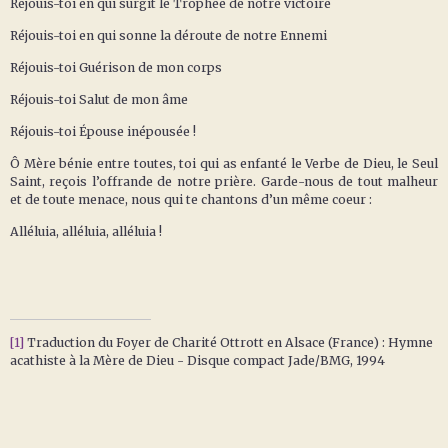
Réjouis-toi en qui surgit le Trophée de notre victoire
Réjouis-toi en qui sonne la déroute de notre Ennemi
Réjouis-toi Guérison de mon corps
Réjouis-toi Salut de mon âme
Réjouis-toi Épouse inépousée !
Ô Mère bénie entre toutes, toi qui as enfanté le Verbe de Dieu, le Seul
Saint, reçois l’offrande de notre prière. Garde-nous de tout malheur
et de toute menace, nous qui te chantons d’un même coeur :
Alléluia, alléluia, alléluia !
[1]
Traduction du Foyer de Charité Ottrott en Alsace (France) : Hymne
acathiste à la Mère de Dieu - Disque compact Jade/BMG, 1994