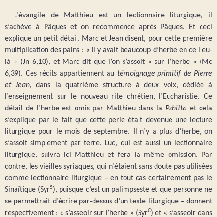
L’évangile de Matthieu est un lectionnaire liturgique, il
s’achève à Pâques et on recommence après Pâques. Et ceci
explique un petit détail. Marc et Jean disent, pour cette première
multiplication des pains : « il y avait beaucoup d’herbe en ce lieu-
là » (Jn 6,10), et Marc dit que l’on s’assoit « sur l’herbe » (Mc
6,39). Ces récits appartiennent au
témoignage primitif de Pierre
et Jean,
dans la quatrième structure à deux voix, dédiée à
l’enseignement sur le nouveau rite chrétien, l’Eucharistie. Ce
détail de l’herbe est omis par Matthieu dans la
Pshitta
et cela
s’explique par le fait que cette perle était devenue une lecture
liturgique pour le mois de septembre. Il n’y a plus d’herbe, on
s’assoit simplement par terre. Luc, qui est aussi un lectionnaire
liturgique, suivra ici Matthieu et fera la même omission. Par
contre, les vieilles syriaques, qui n’étaient sans doute pas utilisées
comme lectionnaire liturgique – en tout cas certainement pas le
S
Sinaïtique (Syr
), puisque c’est un palimpseste et que personne ne
se permettrait d’écrire par-dessus d’un texte liturgique – donnent
C
respectivement : « s’asseoir sur l’herbe » (Syr
) et « s’asseoir dans