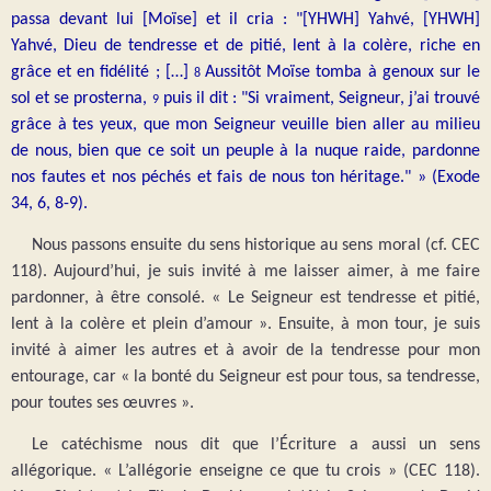
passa devant lui [Moïse] et il cria : "[YHWH] Yahvé, [YHWH]
Yahvé, Dieu de tendresse et de pitié, lent à la colère, riche en
grâce et en fidélité ; […]
Aussitôt Moïse tomba à genoux sur le
8
sol et se prosterna,
puis il dit : "Si vraiment, Seigneur, j’ai trouvé
9
grâce à tes yeux, que mon Seigneur veuille bien aller au milieu
de nous, bien que ce soit un peuple à la nuque raide, pardonne
nos fautes et nos péchés et fais de nous ton héritage." » (Exode
34, 6, 8-9).
Nous passons ensuite du sens historique au sens moral (cf. CEC
118). Aujourd’hui, je suis invité à me laisser aimer, à me faire
pardonner, à être consolé. « Le Seigneur est tendresse et pitié,
lent à la colère et plein d’amour ». Ensuite, à mon tour, je suis
invité à aimer les autres et à avoir de la tendresse pour mon
entourage, car « la bonté du Seigneur est pour tous, sa tendresse,
pour toutes ses œuvres ».
Le catéchisme nous dit que l’Écriture a aussi un sens
allégorique. « L’allégorie enseigne ce que tu crois » (CEC 118).