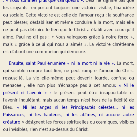
: « nous sommes plus que vainqueurs ».
Cela ne signifie pas que
les croyants remportent toujours une victoire visible, financière
ou sociale. Cette victoire est celle de l’amour reçu : la souffrance
peut blesser, déstabiliser et même conduire à la mort, mais elle
ne peut pas détruire le lien que le Christ a établi avec ceux qu’il
aime. Paul ne dit pas : « Nous vainquons grâce à notre force »,
mais « grâce à celui qui nous a aimés ». La victoire chrétienne
est d’abord une communion qui demeure.
Ensuite, saint Paul énumère « ni la mort ni la vie ».
La mort,
qui semble rompre tout lien, ne peut rompre l’amour du Christ
ressuscité. La vie elle-même peut devenir lourde, confuse ou
menacée ; elle non plus n’échappe pas à cet amour
. « Ni le
présent ni l’avenir » :
le présent peut être insupportable et
l’avenir inquiétant, mais aucun temps n’est hors de la fidélité de
Dieu.
« Ni les anges ni les Principautés célestes… ni les
Puissances, ni les hauteurs, ni les abîmes, ni aucune autre
créature
» désignent les forces spirituelles ou cosmiques, visibles
ou invisibles, rien n’est au-dessus du Christ.