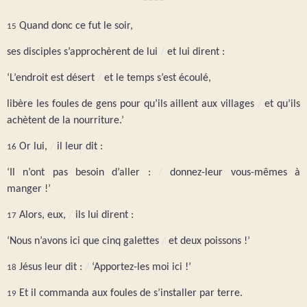
Quand donc ce fut le soir,
15
ses disciples s’approchèrent de lui
/
et lui dirent :
‘L’endroit est désert
/
et le temps s’est écoulé,
libère les foules de gens pour qu’ils aillent aux villages
/
et qu’ils
achètent de la nourriture.’
Or lui,
/
il leur dit :
16
‘Il n’ont pas besoin d’aller :
/
donnez-leur vous-mêmes à
manger !’
Alors, eux,
/
ils lui dirent :
17
‘Nous n’avons ici que cinq galettes
/
et deux poissons !’
Jésus leur dit :
/
‘Apportez-les moi ici !’
18
Et il commanda aux foules de s’installer par terre.
19