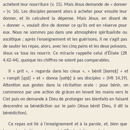
achètent leur nourriture (v. 15). Mais Jésus demande de « donner
» (v. 16). Les disciples pensent alors à acheter pour ensuite leur
donner, et ils calculent la dépense. Mais Jésus, en disant de
« donner », voulait dire de donner ce qu’ils ont en réserve pour
eux. Nous ne sommes pas dans une atmosphère spiritualiste ou
ascétique ; après l’enseignement et les guérisons, il ne s’agit pas
de sauter les repas, alors, avec les cinq pains et les deux poissons,
Jésus va tous les nourrir. Ce miracle rappelle celui d’Élisée (2R
4,42-44), quoique les chiffres ne soient pas comparables.
Il « prit », « regarda dans les cieux », « bénit [
barreḵ
] » et
« rompit [
qṣā
] » et « donna [
yahḇ
] à ses disciples » (Mt 14,19).
Attention aux gestes dans la récitation orale : pour bénir, on
commence par une action de grâces en levant les mains vers le
Ciel puis on demande à Dieu de prolonger ses bienfaits en faisant
descendre sa bénédiction sur le pain (Jésus bénit Dieu, il dit la
bénédiction).
Ce repas est lié à l’enseignement et à la parole, et, bien que