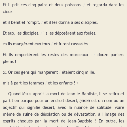
Et il prit ces cinq pains et deux poissons,
/
et regarda dans les
cieux,
et il bénit et rompit,
/
et il les donna à ses disciples.
Et eux, les disciples,
/
ils les déposèrent aux foules.
Ils mangèrent eux tous
/
et furent rassasiés.
20
Et ils emportèrent les restes des morceaux :
/
douze paniers
pleins !
Or ces gens qui mangèrent
/
étaient cinq mille,
21
mis à part les femmes
/
et les enfants ! »
Quand Jésus apprit la mort de Jean le Baptiste, il se retira et
partit en barque pour un endroit désert,
ḥūrbā
est un nom ou un
adjectif qui signifie désert, avec la nuance de solitude, voire
même de ruine de désolation ou de dévastation, à l’image des
esprits choqués par la mort de Jean-Baptiste ! En outre, les