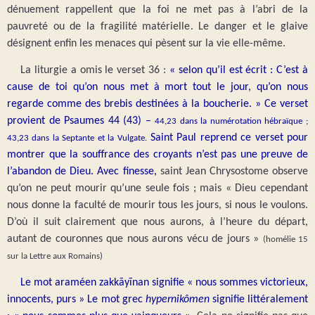
dénuement rappellent que la foi ne met pas à l’abri de la
pauvreté ou de la fragilité matérielle. Le danger et le glaive
désignent enfin les menaces qui pèsent sur la vie elle-même.
La liturgie a omis le verset 36 :
« selon qu’il est écrit : C’est à
cause de toi qu’on nous met à mort tout le jour, qu’on nous
regarde comme des brebis destinées à la boucherie. » Ce verset
provient de Psaumes 44 (43) –
44,23 dans la numérotation hébraïque ;
Saint Paul reprend ce verset pour
43,23 dans la Septante et la Vulgate.
montrer que la souffrance des croyants n’est pas une preuve de
l’abandon de Dieu. Avec finesse,
saint Jean Chrysostome observe
qu’on ne peut mourir qu’une seule fois ; mais « Dieu cependant
nous donne la faculté de mourir tous les jours, si nous le voulons.
D’où il suit clairement que nous aurons, à l’heure du départ,
autant de couronnes que nous aurons vécu de jours »
(homélie 15
sur la Lettre aux Romains)
Le mot araméen zakkāyīnan signifie « nous sommes victorieux,
innocents, purs » Le mot grec
hypernikômen
signifie littéralement