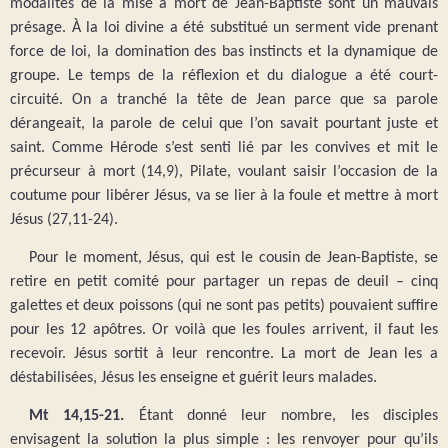
modalités de la mise à mort de Jean-Baptiste sont un mauvais
présage. À la loi divine a été substitué un serment vide prenant
force de loi, la domination des bas instincts et la dynamique de
groupe. Le temps de la réflexion et du dialogue a été court-
circuité. On a tranché la tête de Jean parce que sa parole
dérangeait, la parole de celui que l’on savait pourtant juste et
saint. Comme Hérode s’est senti lié par les convives et mit le
précurseur à mort (14,9), Pilate, voulant saisir l’occasion de la
coutume pour libérer Jésus, va se lier à la foule et mettre à mort
Jésus (27,11-24).
Pour le moment, Jésus, qui est le cousin de Jean-Baptiste, se
retire en petit comité pour partager un repas de deuil – cinq
galettes et deux poissons (qui ne sont pas petits) pouvaient suffire
pour les 12 apôtres. Or voilà que les foules arrivent, il faut les
recevoir. Jésus sortit à leur rencontre. La mort de Jean les a
déstabilisées, Jésus les enseigne et guérit leurs malades.
Mt 14,15-21.
Étant donné leur nombre, les disciples
envisagent la solution la plus simple : les renvoyer pour qu’ils