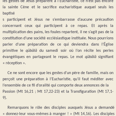
les gestes de Jésus préparent à l’Eucharistie, ce n’est pas encore
la sainte Cène et le sacrifice eucharistique auquel seuls les
baptisé
s participent et Jésus ne s’embarrasse d’aucune précaution
concernant ceux qui participent à ce repas. Et après la
multiplication des pains, les foules repartent, il ne s’agit pas de la
constitution d’une société ecclésiastique instituée. Nous pourrions
parler d’une préparation de ce qui deviendra dans l’Église
primitive le
qūbālā
du samedi soir où l’on récite les perles
évangéliques en partageant le repas. Le mot
qūbālā
signifiant
« réception ».
Ce ne sont encore que les gestes d’un père de famille, mais on
perçoit une préparation à l’Eucharistie, qu’il faut méditer avec
l’ensemble de ce fil d’oralité qui comporte deux annonces de la
Passion (Mt 16,21 ; Mt 17,22-23) et la Transfiguration (Mt 17,1-
9).
Remarquons le rôle des disciples auxquels Jésus a demandé
« donnez-leur vous-mêmes à manger ! » (Mt 14,16). Les disciples