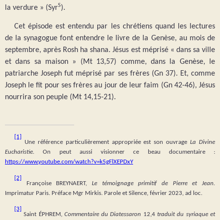
S
la verdure » (Syr
).
Cet épisode est entendu par les chrétiens quand les lectures
de la synagogue font entendre le livre de la Genèse, au mois de
septembre, après Rosh ha shana. Jésus est méprisé « dans sa ville
et dans sa maison » (Mt 13,57) comme, dans la Genèse, le
patriarche Joseph fut méprisé par ses frères (Gn 37). Et, comme
Joseph le fit pour ses frères au jour de leur faim (Gn 42-46), Jésus
nourrira son peuple (Mt 14,15-21).
[1]
Une référence particulièrement appropriée est son ouvrage
La Divine
Eucharistie.
On peut aussi visionner ce beau documentaire :
https://www.youtube.com/watch?v=k5gFlXEPDxY
[2]
Françoise BREYNAERT,
Le témoignage primitif de Pierre et Jean.
Imprimatur Paris. Préface Mgr Mirkis. Parole et Silence, février 2023, ad loc.
[3]
Saint ÉPHREM,
Commentaire du Diatessaron
12,4
traduit du syriaque et