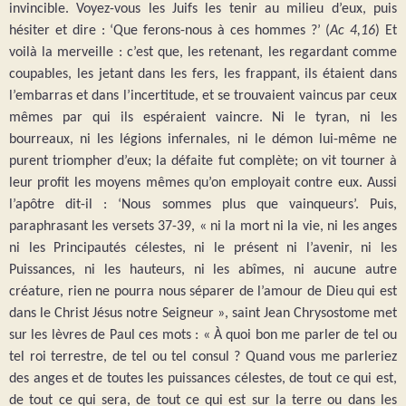
invincible. Voyez-vous les Juifs les tenir au milieu d’eux, puis
hésiter et dire : ‘Que ferons-nous à ces hommes ?’ (
Ac 4,16
) Et
voilà la merveille : c’est que, les retenant, les regardant comme
coupables, les jetant dans les fers, les frappant, ils étaient dans
l’embarras et dans l’incertitude, et se trouvaient vaincus par ceux
mêmes par qui ils espéraient vaincre. Ni le tyran, ni les
bourreaux, ni les légions infernales, ni le démon lui-même ne
purent triompher d’eux; la défaite fut complète; on vit tourner à
leur profit les moyens mêmes qu’on employait contre eux. Aussi
l’apôtre dit-il : ‘Nous sommes plus que vainqueurs’. Puis,
paraphrasant les versets 37-39, « ni la mort ni la vie, ni les anges
ni les Principautés célestes, ni le présent ni l’avenir, ni les
Puissances, ni les hauteurs, ni les abîmes, ni aucune autre
créature, rien ne pourra nous séparer de l’amour de Dieu qui est
dans le Christ Jésus notre Seigneur », saint Jean Chrysostome met
sur les lèvres de Paul ces mots : « À quoi bon me parler de tel ou
tel roi terrestre, de tel ou tel consul ? Quand vous me parleriez
des anges et de toutes les puissances célestes, de tout ce qui est,
de tout ce qui sera, de tout ce qui est sur la terre ou dans les