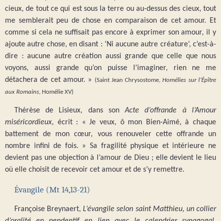
cieux, de tout ce qui est sous la terre ou au-dessus des cieux, tout
me semblerait peu de chose en comparaison de cet amour. Et
comme si cela ne suffisait pas encore à exprimer son amour, il y
ajoute autre chose, en disant : ‘Ni aucune autre créature’, c’est-à-
dire : aucune autre création aussi grande que celle que nous
voyons, aussi grande qu’on puisse l’imaginer, rien ne me
détachera de cet amour. »
(Saint Jean Chrysostome,
Homélies sur l’Épître
aux Romains
, Homélie XV)
Thérèse de Lisieux, dans son
Acte d’offrande à l’Amour
miséricordieux
, écrit : « Je veux, ô mon Bien-Aimé, à chaque
battement de mon cœur, vous renouveler cette offrande un
nombre infini de fois. » Sa fragilité physique et intérieure ne
devient pas une objection à l’amour de Dieu ; elle devient le lieu
où elle choisit de recevoir cet amour et de s’y remettre.
Évangile (Mt 14,13-21)
Françoise Breynaert,
L’évangile selon saint Matthieu, un collier
d’oralité en pendentif en lien avec le calendrier synagogal.